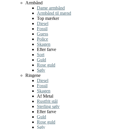
Armbånd
Dame armbånd
Armbånd til mænd
Top mærker
Diesel
Fossil
Guess
Police
Skagen
Efter farve
Sort
Guld
Rose guld
Sølv
Ringene
Diesel
Fossil
Skagen
Af Metal
Rustfrit stål
Sterling sølv
Efter farve
Guld
Rose guld
Sølv