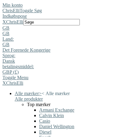
Min konto
ChrisElli
Toggle Søg
Indkøbspose
X
ChrisElli
GB
GB
Land:
GB
Det Forenede Kongerige
Sprog:
Dansk
betalingsmiddel:
GBP (£)
Toggle Menu
X
ChrisElli
Alle mærker
>
<
Alle mærker
Alle produkter
Top mærker
Armani Exchange
Calvin Klein
Casio
Daniel Wellington
Diesel