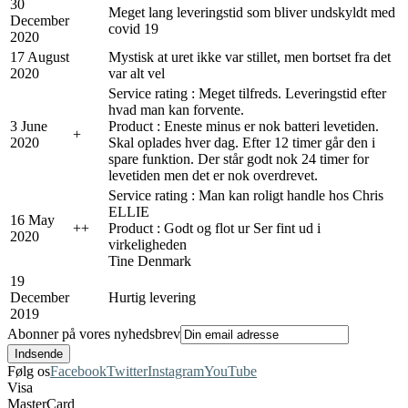
30
Meget lang leveringstid som bliver undskyldt med
December
covid 19
2020
17 August
Mystisk at uret ikke var stillet, men bortset fra det
2020
var alt vel
Service rating : Meget tilfreds. Leveringstid efter
hvad man kan forvente.
3 June
Product : Eneste minus er nok batteri levetiden.
+
2020
Skal oplades hver dag. Efter 12 timer går den i
spare funktion. Der står godt nok 24 timer for
levetiden men det er nok overdrevet.
Service rating : Man kan roligt handle hos Chris
ELLIE
16 May
+
+
Product : Godt og flot ur Ser fint ud i
2020
virkeligheden
Tine Denmark
19
December
Hurtig levering
2019
Abonner på vores nyhedsbrev
Følg os
Facebook
Twitter
Instagram
YouTube
Visa
MasterCard