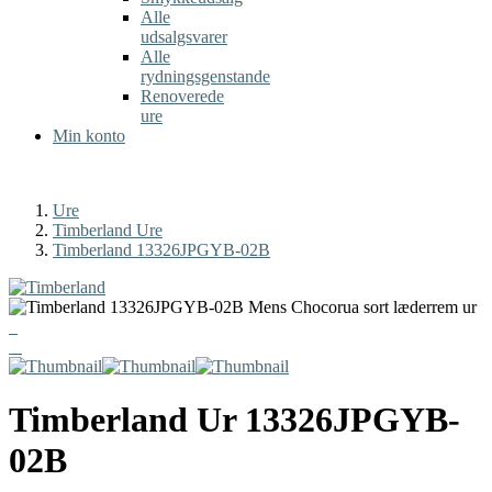
Alle
udsalgsvarer
Alle
rydningsgenstande
Renoverede
ure
Min konto
Ure
Timberland Ure
Timberland 13326JPGYB-02B
Timberland
Ur
13326JPGYB-
02B