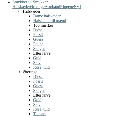
Smykker
>
<
Smykker
Halskæder
Øreringe
Armbånd
Ringene
Ny i
Halskæder
Dame halskæder
Halskæder til mænd
Top mærker
Diesel
Fossil
Guess
Police
Skagen
Efter farve
Guld
Sølv
Rose guld
Øreringe
Diesel
Fossil
Guess
Skagen
Efter farve
Guld
Sølv
Rose guld
To tone