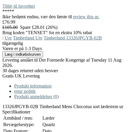
Tilføj til favoritter
*
*
*
*
*
Ikke bedømt endnu, vær den første til
review this ur.
£76.99
£105.00
Spare £28.01 (26%)
Brug koden "TENSET" for en ekstra 10% rabat
:
Ure
Timberland Ure
Timberland 13326JPGYB-02B
tilgængelig
Varen er på 1-3 Days
Levering anslået til Det Forenede Kongerige af Tuesday 11 Aug
2026.
30 dages returret uden besvær
Gratis UK Levering
Produkt information
retur politik
Produkt anmeldelser (0)
13326JPGYB-02B Timberland Mens Chocorua sort læderrem ur
Specifikationer
Armbånd / rem:
Læder
Bevægelsestype:
Quartz
Dato Feature:
Dato