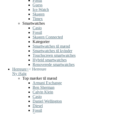
Fossil
Guess
Ice-Watch
Skagen
Timex
Smartwatches
Casio
Fossil
Skagen Connected
Kategorier
Smartwatches til mænd
Smartwatches til kvinder
Touchscreen smartwatches
Hybrid smartwatches
Renoverede smartwatches
Herreure
>
<
Herreure
Ny i
Salg
Top mærker til mænd
Armani Exchange
Ben Sherman
Calvin Klein
Casio
Daniel Wellington
Diesel
Fossil