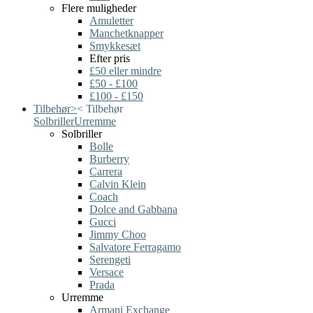
Flere muligheder
Amuletter
Manchetknapper
Smykkesæt
Efter pris
£50 eller mindre
£50 - £100
£100 - £150
Tilbehør
>
<
Tilbehør
Solbriller
Urremme
Solbriller
Bolle
Burberry
Carrera
Calvin Klein
Coach
Dolce and Gabbana
Gucci
Jimmy Choo
Salvatore Ferragamo
Serengeti
Versace
Prada
Urremme
Armani Exchange