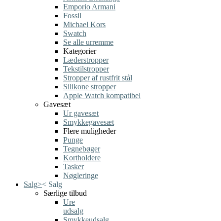
Emporio Armani
Fossil
Michael Kors
Swatch
Se alle urremme
Kategorier
Læderstropper
Tekstilstropper
Stropper af rustfrit stål
Silikone stropper
Apple Watch kompatibel
Gavesæt
Ur gavesæt
Smykkegavesæt
Flere muligheder
Punge
Tegnebøger
Kortholdere
Tasker
Nøgleringe
Salg
>
<
Salg
Særlige tilbud
Ure
udsalg
Smykkeudsalg