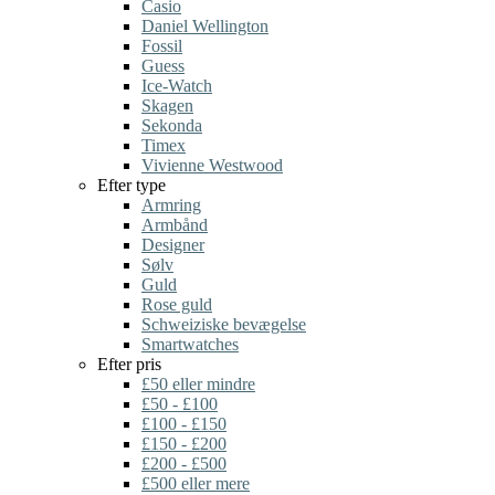
Casio
Daniel Wellington
Fossil
Guess
Ice-Watch
Skagen
Sekonda
Timex
Vivienne Westwood
Efter type
Armring
Armbånd
Designer
Sølv
Guld
Rose guld
Schweiziske bevægelse
Smartwatches
Efter pris
£50 eller mindre
£50 - £100
£100 - £150
£150 - £200
£200 - £500
£500 eller mere