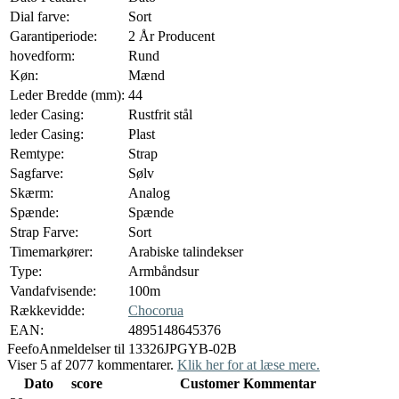
Dial farve:
Sort
Garantiperiode:
2 År Producent
hovedform:
Rund
Køn:
Mænd
Leder Bredde (mm):
44
leder Casing:
Rustfrit stål
leder Casing:
Plast
Remtype:
Strap
Sagfarve:
Sølv
Skærm:
Analog
Spænde:
Spænde
Strap Farve:
Sort
Timemarkører:
Arabiske talindekser
Type:
Armbåndsur
Vandafvisende:
100m
Rækkevidde:
Chocorua
EAN:
4895148645376
Feefo
Anmeldelser til 13326JPGYB-02B
Viser 5 af 2077 kommentarer.
Klik her for at læse mere.
Dato
score
Customer Kommentar