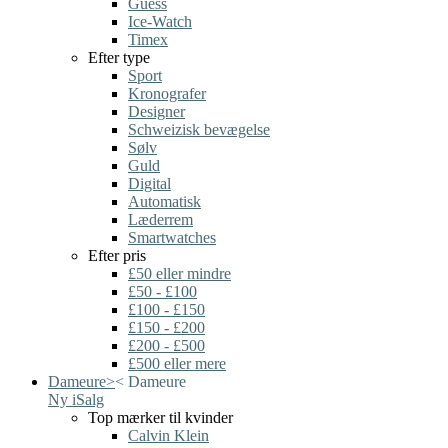
Guess
Ice-Watch
Timex
Efter type
Sport
Kronografer
Designer
Schweizisk bevægelse
Sølv
Guld
Digital
Automatisk
Læderrem
Smartwatches
Efter pris
£50 eller mindre
£50 - £100
£100 - £150
£150 - £200
£200 - £500
£500 eller mere
Dameure
>
<
Dameure
Ny i
Salg
Top mærker til kvinder
Calvin Klein