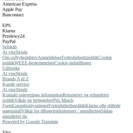
American Express
Apple Pay
Bancontact
EPS
Klarna
Przelewy24
PayPal
Selskab
At vise
Skjule
Om os
Nyhedsbrev
Anmeldelser
Fortrolighedspolitik
Cookie
politik
WEEE-bestemmelser
Cookie-indstillinger
Udforske
At vise
Skjule
Brands A til Z
Kunde service
At vise
Skjule
Kontakt os
leverings information
Returnerer og refunderer
politik
Vilkår og betingelser
Pris Match
Form
Garantioplysninger
Fortrolighedspolitik
Klarna ofte stillede
spørgsmål
Vilkår for tilbagetrækningsret / annullering
Sådan
annullerer du
Powered by Google Translate
Visa