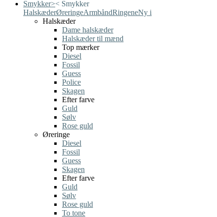
Smykker
>
<
Smykker
Halskæder
Øreringe
Armbånd
Ringene
Ny i
Halskæder
Dame halskæder
Halskæder til mænd
Top mærker
Diesel
Fossil
Guess
Police
Skagen
Efter farve
Guld
Sølv
Rose guld
Øreringe
Diesel
Fossil
Guess
Skagen
Efter farve
Guld
Sølv
Rose guld
To tone