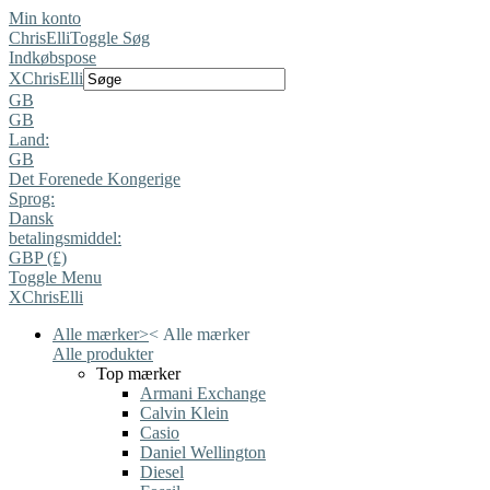
Min konto
ChrisElli
Toggle Søg
Indkøbspose
X
ChrisElli
GB
GB
Land:
GB
Det Forenede Kongerige
Sprog:
Dansk
betalingsmiddel:
GBP (£)
Toggle Menu
X
ChrisElli
Alle mærker
>
<
Alle mærker
Alle produkter
Top mærker
Armani Exchange
Calvin Klein
Casio
Daniel Wellington
Diesel