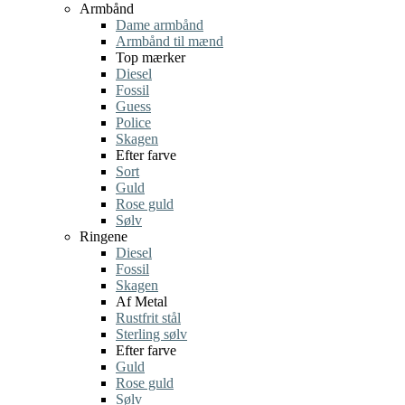
Armbånd
Dame armbånd
Armbånd til mænd
Top mærker
Diesel
Fossil
Guess
Police
Skagen
Efter farve
Sort
Guld
Rose guld
Sølv
Ringene
Diesel
Fossil
Skagen
Af Metal
Rustfrit stål
Sterling sølv
Efter farve
Guld
Rose guld
Sølv