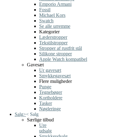
Emporio Armani
Fossil
Michael Kors
Swatch
Se alle urremme
Kategorier
Læderstropper
Tekstilstropper
Stropper af rustfrit stål
Silikone stropper
Apple Watch kompatibel
Gavesæt
Ur gavesæt
Smykkegavesæt
Flere muligheder
Punge
Tegnebøger
Kortholdere
Tasker
Nøgleringe
Salg
>
<
Salg
Særlige tilbud
Ure
udsalg
Smykkeudsalg