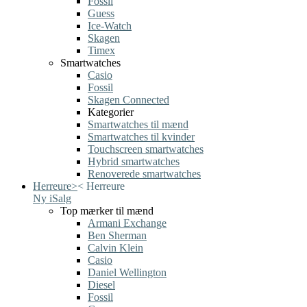
Fossil
Guess
Ice-Watch
Skagen
Timex
Smartwatches
Casio
Fossil
Skagen Connected
Kategorier
Smartwatches til mænd
Smartwatches til kvinder
Touchscreen smartwatches
Hybrid smartwatches
Renoverede smartwatches
Herreure
>
<
Herreure
Ny i
Salg
Top mærker til mænd
Armani Exchange
Ben Sherman
Calvin Klein
Casio
Daniel Wellington
Diesel
Fossil