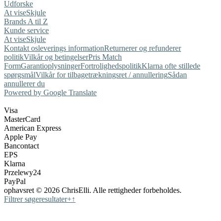
Udforske
At vise
Skjule
Brands A til Z
Kunde service
At vise
Skjule
Kontakt os
leverings information
Returnerer og refunderer
politik
Vilkår og betingelser
Pris Match
Form
Garantioplysninger
Fortrolighedspolitik
Klarna ofte stillede
spørgsmål
Vilkår for tilbagetrækningsret / annullering
Sådan
annullerer du
Powered by Google Translate
Visa
MasterCard
American Express
Apple Pay
Bancontact
EPS
Klarna
Przelewy24
PayPal
ophavsret © 2026 ChrisElli. Alle rettigheder forbeholdes.
Filtrer søgeresultater
+
↑