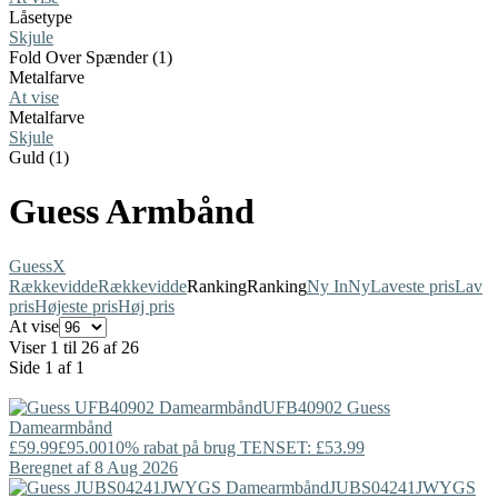
Låsetype
Skjule
Fold Over Spænder (1)
Metalfarve
At vise
Metalfarve
Skjule
Guld (1)
Guess Armbånd
Guess
X
Rækkevidde
Rækkevidde
Ranking
Ranking
Ny In
Ny
Laveste pris
Lav
pris
Højeste pris
Høj pris
At vise
Viser 1 til 26 af 26
Side 1 af 1
UFB40902
Guess
Damearmbånd
£59.99
£95.00
10% rabat på brug TENSET: £53.99
Beregnet af 8 Aug 2026
JUBS04241JWYGS