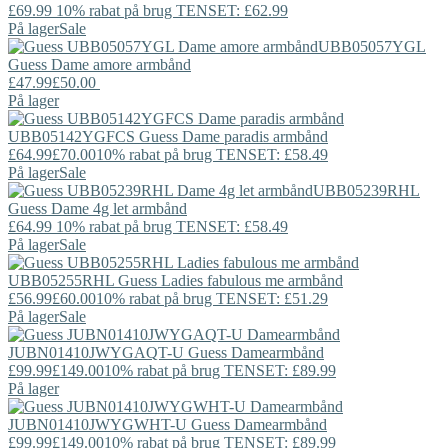
£69.99
10% rabat på brug TENSET: £62.99
På lager
Sale
UBB05057YGL
Guess
Dame amore armbånd
£47.99
£50.00
På lager
UBB05142YGFCS
Guess
Dame paradis armbånd
£64.99
£70.00
10% rabat på brug TENSET: £58.49
På lager
Sale
UBB05239RHL
Guess
Dame 4g let armbånd
£64.99
10% rabat på brug TENSET: £58.49
På lager
Sale
UBB05255RHL
Guess
Ladies fabulous me armbånd
£56.99
£60.00
10% rabat på brug TENSET: £51.29
På lager
Sale
JUBN01410JWYGAQT-U
Guess
Damearmbånd
£99.99
£149.00
10% rabat på brug TENSET: £89.99
På lager
JUBN01410JWYGWHT-U
Guess
Damearmbånd
£99.99
£149.00
10% rabat på brug TENSET: £89.99