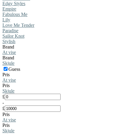
Edgy Styles
Empire
Fabulous Me
Lily
Love Me Tender
Paradise
Sailor Knot
Stylish
Brand
At vise
Brand
Skjule
Guess
Pris
At vise
Pris
Skjule
£
-
£
Pris
At vise
Pris
Skjule