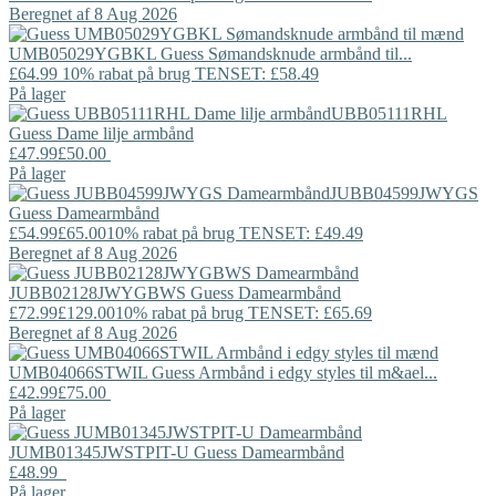
Beregnet af 8 Aug 2026
UMB05029YGBKL
Guess
Sømandsknude armbånd til...
£64.99
10% rabat på brug TENSET: £58.49
På lager
UBB05111RHL
Guess
Dame lilje armbånd
£47.99
£50.00
På lager
JUBB04599JWYGS
Guess
Damearmbånd
£54.99
£65.00
10% rabat på brug TENSET: £49.49
Beregnet af 8 Aug 2026
JUBB02128JWYGBWS
Guess
Damearmbånd
£72.99
£129.00
10% rabat på brug TENSET: £65.69
Beregnet af 8 Aug 2026
UMB04066STWIL
Guess
Armbånd i edgy styles til m&ael...
£42.99
£75.00
På lager
JUMB01345JWSTPIT-U
Guess
Damearmbånd
£48.99
På lager