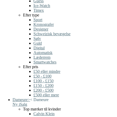
Guess
Ice-Watch
Timex
Efter type
Sport
Kronografer
Designer
Schweizisk bevægelse
Sølv
Guld
Digital
Automatisk
Læderrem
Smartwatches
Efter pris
£50 eller mindre
£50 - £100
£100 - £150
£150 - £200
£200 - £500
£500 eller mere
Dameure
>
<
Dameure
Ny i
Salg
Top mærker til kvinder
Calvin Klein