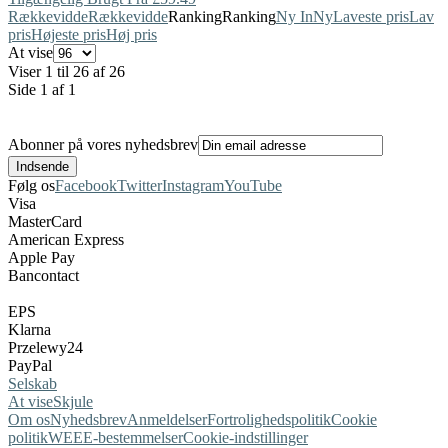
Rækkevidde
Rækkevidde
Ranking
Ranking
Ny In
Ny
Laveste pris
Lav
pris
Højeste pris
Høj pris
At vise
Viser 1 til 26 af 26
Side 1 af 1
Abonner på vores nyhedsbrev
Følg os
Facebook
Twitter
Instagram
YouTube
Visa
MasterCard
American Express
Apple Pay
Bancontact
EPS
Klarna
Przelewy24
PayPal
Selskab
At vise
Skjule
Om os
Nyhedsbrev
Anmeldelser
Fortrolighedspolitik
Cookie
politik
WEEE-bestemmelser
Cookie-indstillinger