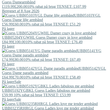
Guess
Damearmbånd
£119.99
£200.00
10% rabat på brug TENSET: £107.99
Beregnet af 8 Aug 2026
UBB05103YGL
Guess
Dame lilje armbånd
£56.99
£60.00
10% rabat på brug TENSET: £51.29
På lager
UBB05204YGWHL
Guess
Damer crazy in love armbånd
£84.99
£100.00
10% rabat på brug TENSET: £76.49
På lager
UBB05141YG
Guess
Dame paradis armbånd
£74.99
£80.00
10% rabat på brug TENSET: £67.49
På lager
UBB05142YGL
Guess
Dame paradis armbånd
£64.99
£70.00
10% rabat på brug TENSET: £58.49
På lager
Sale
UBB05192YGBKL
Guess
Ladies fabulous me armbånd
£59.99
10% rabat på brug TENSET: £53.99
På lager
Sale
UBB03235RHRGL
Guess
Ladies love me tender armbånd