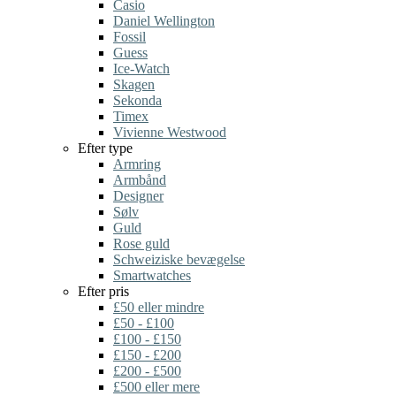
Casio
Daniel Wellington
Fossil
Guess
Ice-Watch
Skagen
Sekonda
Timex
Vivienne Westwood
Efter type
Armring
Armbånd
Designer
Sølv
Guld
Rose guld
Schweiziske bevægelse
Smartwatches
Efter pris
£50 eller mindre
£50 - £100
£100 - £150
£150 - £200
£200 - £500
£500 eller mere