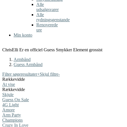
Alle
udsalgsvarer
Alle
rydningsgenstande
Renoverede
ure
Min konto
ChrisElli Er en officiel Guess Smykker Element grossist
Armbånd
Guess Armbånd
Filter søgeresultater
+
Skjul filtre
-
Rækkevidde
At vise
Rækkevidde
Skjule
Guess On Sale
4G Light
Amore
Arm Party
Champions
Crazy In Love