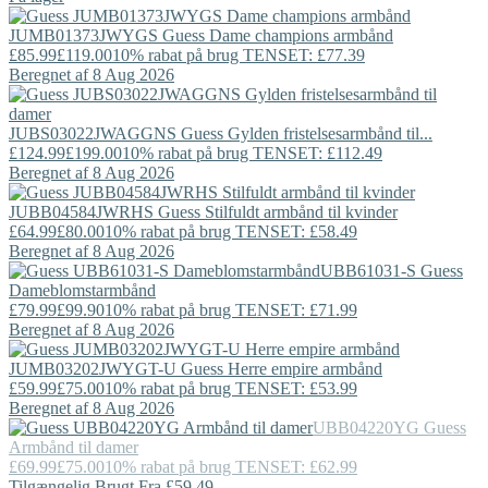
JUMB01373JWYGS
Guess
Dame champions armbånd
£85.99
£119.00
10% rabat på brug TENSET: £77.39
Beregnet af 8 Aug 2026
JUBS03022JWAGGNS
Guess
Gylden fristelsesarmbånd til...
£124.99
£199.00
10% rabat på brug TENSET: £112.49
Beregnet af 8 Aug 2026
JUBB04584JWRHS
Guess
Stilfuldt armbånd til kvinder
£64.99
£80.00
10% rabat på brug TENSET: £58.49
Beregnet af 8 Aug 2026
UBB61031-S
Guess
Dameblomstarmbånd
£79.99
£99.90
10% rabat på brug TENSET: £71.99
Beregnet af 8 Aug 2026
JUMB03202JWYGT-U
Guess
Herre empire armbånd
£59.99
£75.00
10% rabat på brug TENSET: £53.99
Beregnet af 8 Aug 2026
UBB04220YG
Guess
Armbånd til damer
£69.99
£75.00
10% rabat på brug TENSET: £62.99
Tilgængelig Brugt Fra £59.49