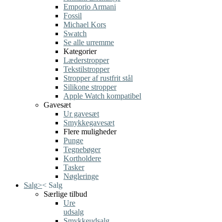
Emporio Armani
Fossil
Michael Kors
Swatch
Se alle urremme
Kategorier
Læderstropper
Tekstilstropper
Stropper af rustfrit stål
Silikone stropper
Apple Watch kompatibel
Gavesæt
Ur gavesæt
Smykkegavesæt
Flere muligheder
Punge
Tegnebøger
Kortholdere
Tasker
Nøgleringe
Salg
>
<
Salg
Særlige tilbud
Ure
udsalg
Smykkeudsalg