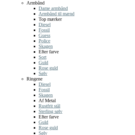
Armbånd
Dame armbånd
Armbånd til mænd
Top mærker
Diesel
Fossil
Guess
Police
Skagen
Efter farve
Sort
Guld
Rose guld
Sølv
Ringene
Diesel
Fossil
Skagen
Af Metal
Rustfrit stål
Sterling sølv
Efter farve
Guld
Rose guld
Sølv