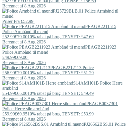
£62.99
£109.00
10% rabat på brug TENSET: £56.69
Beregnet af 8 Aug 2026
PJ25729BLB.01
Police
Armbånd til
mænd
Priser Fra
£52.99
PEAGB2211515
Police
Armbånd til mænd
£52.99
£79.00
10% rabat på brug TENSET: £47.69
Beregnet af 8 Aug 2026
PEAGB2211923
Police
Armbånd til mænd
£49.99
£69.00
Beregnet af 8 Aug 2026
PEAGB2212113
Police
£56.99
£79.00
10% rabat på brug TENSET: £51.29
Beregnet af 8 Aug 2026
S14AMH01B
Police
Herre
armbånd
£54.99
£65.00
10% rabat på brug TENSET: £49.49
Beregnet af 8 Aug 2026
PEAGB0037301
Police
Herre silo armbånd
£59.99
£69.95
10% rabat på brug TENSET: £53.99
Beregnet af 8 Aug 2026
PJ26562BSS.01
Police