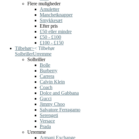
Flere muligheder
Amuletter
Manchetknapper
Smykkesæt
Efter pris
£50 eller mindre
£50 - £100
£100 - £150
Tilbehør
>
<
Tilbehør
Solbriller
Urremme
Solbriller
Bolle
Burberry
Carrera
Calvin Klein
Coach
Dolce and Gabbana
Gucci
Jimmy Choo
Salvatore Ferragamo
Serengeti
Versace
Prada
Urremme
Armani Exchange