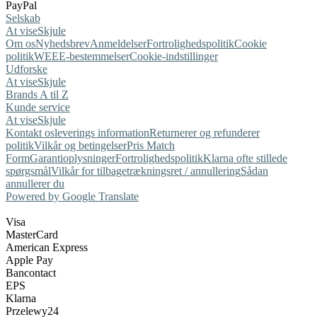
PayPal
Selskab
At vise
Skjule
Om os
Nyhedsbrev
Anmeldelser
Fortrolighedspolitik
Cookie
politik
WEEE-bestemmelser
Cookie-indstillinger
Udforske
At vise
Skjule
Brands A til Z
Kunde service
At vise
Skjule
Kontakt os
leverings information
Returnerer og refunderer
politik
Vilkår og betingelser
Pris Match
Form
Garantioplysninger
Fortrolighedspolitik
Klarna ofte stillede
spørgsmål
Vilkår for tilbagetrækningsret / annullering
Sådan
annullerer du
Powered by Google Translate
Visa
MasterCard
American Express
Apple Pay
Bancontact
EPS
Klarna
Przelewy24