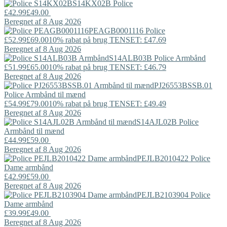
S14KX02B
Police
£42.99
£49.00
Beregnet af 8 Aug 2026
PEAGB0001116
Police
£52.99
£69.00
10% rabat på brug TENSET: £47.69
Beregnet af 8 Aug 2026
S14ALB03B
Police
Armbånd
£51.99
£65.00
10% rabat på brug TENSET: £46.79
Beregnet af 8 Aug 2026
PJ26553BSSB.01
Police
Armbånd til mænd
£54.99
£79.00
10% rabat på brug TENSET: £49.49
Beregnet af 8 Aug 2026
S14AJL02B
Police
Armbånd til mænd
£44.99
£59.00
Beregnet af 8 Aug 2026
PEJLB2010422
Police
Dame armbånd
£42.99
£59.00
Beregnet af 8 Aug 2026
PEJLB2103904
Police
Dame armbånd
£39.99
£49.00
Beregnet af 8 Aug 2026