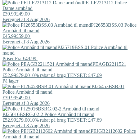
PEJLF2213112
Police
Dame armbånd
£39.99
£49.00
Beregnet af 8 Aug 2026
PJ26553BSS.03
Police
Armbånd til mænd
£45.99
£59.00
Beregnet af 8 Aug 2026
PJ25719BSS.01
Police
Armbånd til
mænd
Priser Fra
£49.99
PEAGB2211521
Police
Armbånd til mænd
£52.99
£79.00
10% rabat på brug TENSET: £47.69
På lager
PJ26453BSB.01
Police
Armbånd til mænd
£39.99
£49.00
Beregnet af 8 Aug 2026
PJ25016BSRG.02-2
Police
Armbånd til mænd
£52.99
£79.00
10% rabat på brug TENSET: £47.69
Beregnet af 8 Aug 2026
PEJGB2112602
Police
Armbånd til mænd