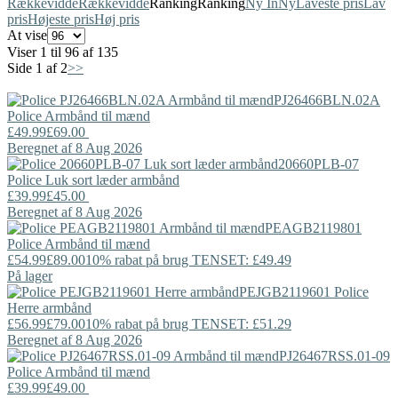
Rækkevidde
Rækkevidde
Ranking
Ranking
Ny In
Ny
Laveste pris
Lav
pris
Højeste pris
Høj pris
At vise
Viser 1 til 96 af 135
Side 1 af 2
>>
PJ26466BLN.02A
Police
Armbånd til mænd
£49.99
£69.00
Beregnet af 8 Aug 2026
20660PLB-07
Police
Luk sort læder armbånd
£39.99
£45.00
Beregnet af 8 Aug 2026
PEAGB2119801
Police
Armbånd til mænd
£54.99
£89.00
10% rabat på brug TENSET: £49.49
På lager
PEJGB2119601
Police
Herre armbånd
£56.99
£79.00
10% rabat på brug TENSET: £51.29
Beregnet af 8 Aug 2026
PJ26467RSS.01-09
Police
Armbånd til mænd
£39.99
£49.00