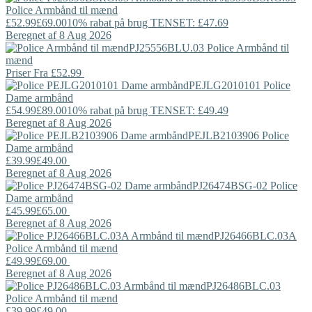
Police
Armbånd til mænd
£52.99
£69.00
10% rabat på brug TENSET: £47.69
Beregnet af 8 Aug 2026
PJ25556BLU.03
Police
Armbånd til
mænd
Priser Fra
£52.99
PEJLG2010101
Police
Dame armbånd
£54.99
£89.00
10% rabat på brug TENSET: £49.49
Beregnet af 8 Aug 2026
PEJLB2103906
Police
Dame armbånd
£39.99
£49.00
Beregnet af 8 Aug 2026
PJ26474BSG-02
Police
Dame armbånd
£45.99
£65.00
Beregnet af 8 Aug 2026
PJ26466BLC.03A
Police
Armbånd til mænd
£49.99
£69.00
Beregnet af 8 Aug 2026
PJ26486BLC.03
Police
Armbånd til mænd
£39.99
£49.00