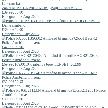
24691BLB-01-L
Police
Mens gasspjæld sort vævn...
£39.99
£55.00
Beregnet af 8 Aug 2026
PEJLB2103910
Police
Dame armbånd
£39.99
£49.00
Beregnet af 8 Aug 2026
PJ26551BSG.02
Police
Armbånd til mænd
£42.99
£59.00
Beregnet af 8 Aug 2026
PEAGB2120402
Police
Armbånd til mænd
£69.99
£109.00
10% rabat på brug TENSET: £62.99
Beregnet af 8 Aug 2026
PJ22257BSB-02
Police
Armbånd til mænd
£35.99
£59.95
Beregnet af 8 Aug 2026
PEJGB2112334
Police
Armbånd til mænd
£49.99
£69.00
Beregnet af 8 Aug 2026
PJ22653BLC-02-19
Police