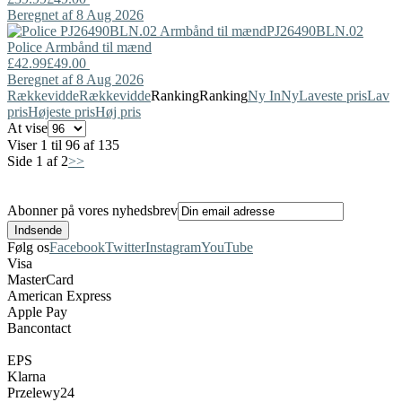
Beregnet af 8 Aug 2026
PJ26490BLN.02
Police
Armbånd til mænd
£42.99
£49.00
Beregnet af 8 Aug 2026
Rækkevidde
Rækkevidde
Ranking
Ranking
Ny In
Ny
Laveste pris
Lav
pris
Højeste pris
Høj pris
At vise
Viser 1 til 96 af 135
Side 1 af 2
>>
Abonner på vores nyhedsbrev
Følg os
Facebook
Twitter
Instagram
YouTube
Visa
MasterCard
American Express
Apple Pay
Bancontact
EPS
Klarna
Przelewy24