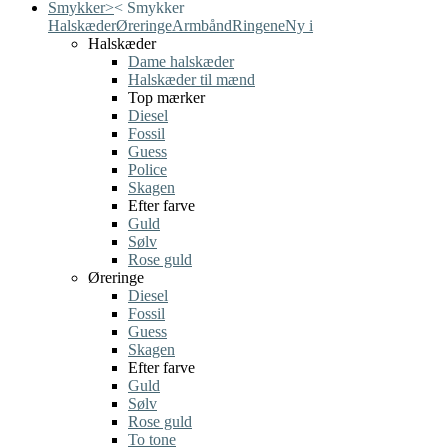
Smykker
>
<
Smykker
Halskæder
Øreringe
Armbånd
Ringene
Ny i
Halskæder
Dame halskæder
Halskæder til mænd
Top mærker
Diesel
Fossil
Guess
Police
Skagen
Efter farve
Guld
Sølv
Rose guld
Øreringe
Diesel
Fossil
Guess
Skagen
Efter farve
Guld
Sølv
Rose guld
To tone