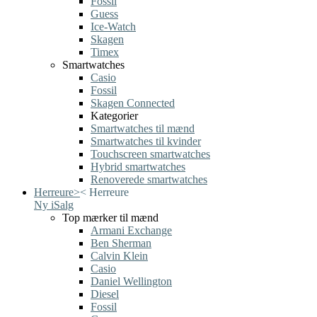
Fossil
Guess
Ice-Watch
Skagen
Timex
Smartwatches
Casio
Fossil
Skagen Connected
Kategorier
Smartwatches til mænd
Smartwatches til kvinder
Touchscreen smartwatches
Hybrid smartwatches
Renoverede smartwatches
Herreure
>
<
Herreure
Ny i
Salg
Top mærker til mænd
Armani Exchange
Ben Sherman
Calvin Klein
Casio
Daniel Wellington
Diesel
Fossil