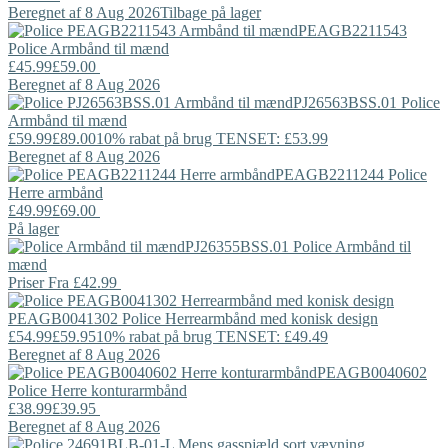
Beregnet af 8 Aug 2026
Tilbage på lager
PEAGB2211543
Police
Armbånd til mænd
£45.99
£59.00
Beregnet af 8 Aug 2026
PJ26563BSS.01
Police
Armbånd til mænd
£59.99
£89.00
10% rabat på brug TENSET: £53.99
Beregnet af 8 Aug 2026
PEAGB2211244
Police
Herre armbånd
£49.99
£69.00
På lager
PJ26355BSS.01
Police
Armbånd til
mænd
Priser Fra
£42.99
PEAGB0041302
Police
Herrearmbånd med konisk design
£54.99
£59.95
10% rabat på brug TENSET: £49.49
Beregnet af 8 Aug 2026
PEAGB0040602
Police
Herre konturarmbånd
£38.99
£39.95
Beregnet af 8 Aug 2026