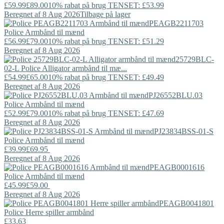
£59.99
£89.00
10% rabat på brug TENSET: £53.99
Beregnet af 8 Aug 2026
Tilbage på lager
PEAGB2211703
Police
Armbånd til mænd
£56.99
£79.00
10% rabat på brug TENSET: £51.29
Beregnet af 8 Aug 2026
25729BLC-
02-L
Police
Alligator armbånd til mæ...
£54.99
£65.00
10% rabat på brug TENSET: £49.49
Beregnet af 8 Aug 2026
PJ26552BLU.03
Police
Armbånd til mænd
£52.99
£79.00
10% rabat på brug TENSET: £47.69
Beregnet af 8 Aug 2026
PJ23834BSS-01-S
Police
Armbånd til mænd
£39.99
£69.95
Beregnet af 8 Aug 2026
PEAGB0001616
Police
Armbånd til mænd
£45.99
£59.00
Beregnet af 8 Aug 2026
PEAGB0041801
Police
Herre spiller armbånd
£33.63