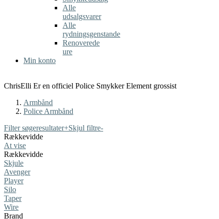
Alle
udsalgsvarer
Alle
rydningsgenstande
Renoverede
ure
Min konto
ChrisElli Er en officiel Police Smykker Element grossist
Armbånd
Police Armbånd
Filter søgeresultater
+
Skjul filtre
-
Rækkevidde
At vise
Rækkevidde
Skjule
Avenger
Player
Silo
Taper
Wire
Brand