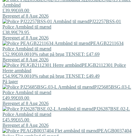
Armbånd
£39.99
£69.00
Beregnet af 8 Aug 2026
PJ22257BSS-01
Police
Armbånd til mænd
£38.99
£79.95
Beregnet af 8 Aug 2026
PEAGB2211634
Police
Armbånd til mænd
£52.99
£69.00
10% rabat på brug TENSET: £47.69
Beregnet af 8 Aug 2026
PEJGB2112301
Police
Herre armbånd
£54.99
£79.00
10% rabat på brug TENSET: £49.49
På lager
PJ25685BSG.03-L
Police
Armbånd til mænd
£49.99
£69.00
Beregnet af 8 Aug 2026
PJ26287BSE.02-L
Police
Armbånd til mænd
£45.99
£65.00
Beregnet af 8 Aug 2026
PEAGB0037404