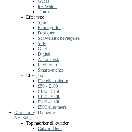
Guess
Ice-Watch
Timex
Efter type
Sport
Kronografer
Designer
Schweizisk bevægelse
Sølv
Guld
Digital
Automatisk
Læderrem
Smartwatches
Efter pris
£50 eller mindre
£50 - £100
£100 - £150
£150 - £200
£200 - £500
£500 eller mere
Dameure
>
<
Dameure
Ny i
Salg
Top mærker til kvinder
Calvin Klein