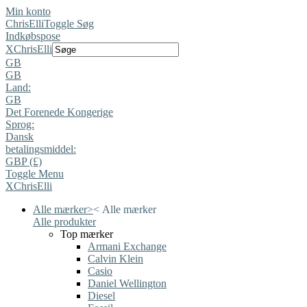
Min konto
ChrisElli
Toggle Søg
Indkøbspose
X
ChrisElli
GB
GB
Land:
GB
Det Forenede Kongerige
Sprog:
Dansk
betalingsmiddel:
GBP (£)
Toggle Menu
X
ChrisElli
Alle mærker
>
<
Alle mærker
Alle produkter
Top mærker
Armani Exchange
Calvin Klein
Casio
Daniel Wellington
Diesel