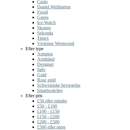
Casio
Daniel Wellington
Fossil
Guess
Ice-Watch
Skagen
Sekonda
Timex
Vivienne Westwood
Efter type
Armring
Armbånd
Designer
Sølv
Guld
Rose guld
Schweiziske bevægelse
Smartwatches
Efter pris
£50 eller mindre
£50 - £100
£100 - £150
£150 - £200
£200 - £500
£500 eller mere