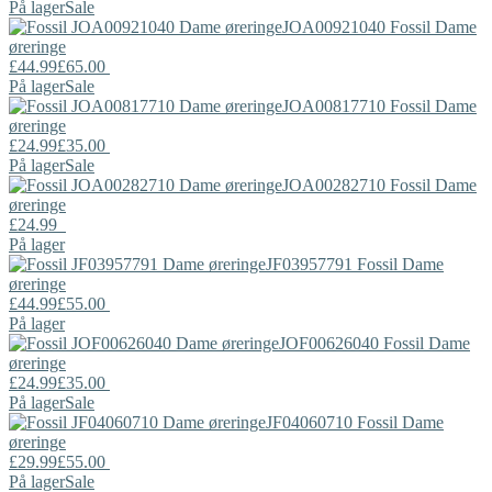
På lager
Sale
JOA00921040
Fossil
Dame
øreringe
£44.99
£65.00
På lager
Sale
JOA00817710
Fossil
Dame
øreringe
£24.99
£35.00
På lager
Sale
JOA00282710
Fossil
Dame
øreringe
£24.99
På lager
JF03957791
Fossil
Dame
øreringe
£44.99
£55.00
På lager
JOF00626040
Fossil
Dame
øreringe
£24.99
£35.00
På lager
Sale
JF04060710
Fossil
Dame
øreringe
£29.99
£55.00
På lager
Sale