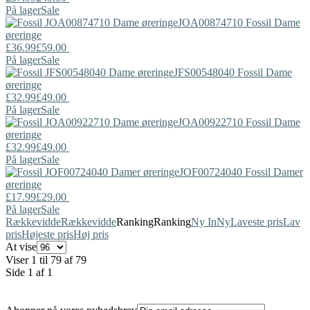
På lager
Sale
JOA00874710
Fossil
Dame
øreringe
£36.99
£59.00
På lager
Sale
JFS00548040
Fossil
Dame
øreringe
£32.99
£49.00
På lager
Sale
JOA00922710
Fossil
Dame
øreringe
£32.99
£49.00
På lager
Sale
JOF00724040
Fossil
Damer
øreringe
£17.99
£29.00
På lager
Sale
Rækkevidde
Rækkevidde
Ranking
Ranking
Ny In
Ny
Laveste pris
Lav
pris
Højeste pris
Høj pris
At vise
Viser 1 til 79 af 79
Side 1 af 1