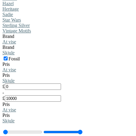
Hazel
Heritage
Sadie
Star Wars
Sterling Silver
Vintage Motifs
Brand
At vise
Brand
Skjule
Fossil
Pris
At vise
Pris
Skjule
£
-
£
Pris
At vise
Pris
Skjule