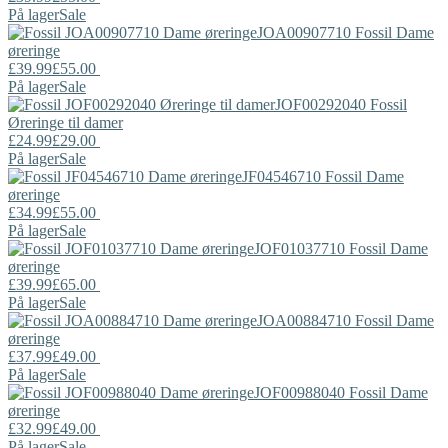
På lager
Sale
JOA00907710
Fossil
Dame
øreringe
£39.99
£55.00
På lager
Sale
JOF00292040
Fossil
Øreringe til damer
£24.99
£29.00
På lager
Sale
JF04546710
Fossil
Dame
øreringe
£34.99
£55.00
På lager
Sale
JOF01037710
Fossil
Dame
øreringe
£39.99
£65.00
På lager
Sale
JOA00884710
Fossil
Dame
øreringe
£37.99
£49.00
På lager
Sale
JOF00988040
Fossil
Dame
øreringe
£32.99
£49.00
På lager
Sale