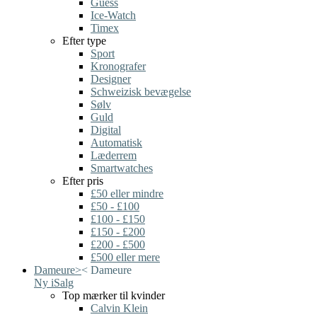
Guess
Ice-Watch
Timex
Efter type
Sport
Kronografer
Designer
Schweizisk bevægelse
Sølv
Guld
Digital
Automatisk
Læderrem
Smartwatches
Efter pris
£50 eller mindre
£50 - £100
£100 - £150
£150 - £200
£200 - £500
£500 eller mere
Dameure
>
<
Dameure
Ny i
Salg
Top mærker til kvinder
Calvin Klein