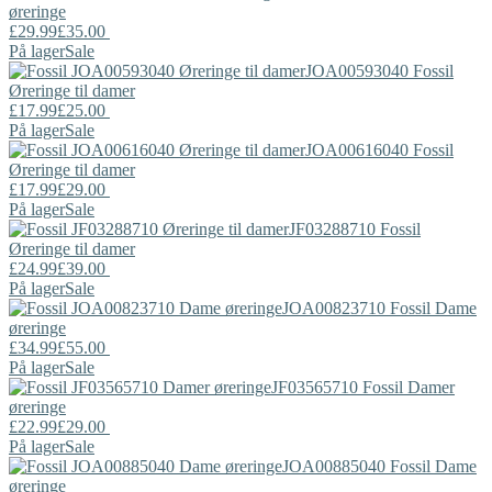
øreringe
£29.99
£35.00
På lager
Sale
JOA00593040
Fossil
Øreringe til damer
£17.99
£25.00
På lager
Sale
JOA00616040
Fossil
Øreringe til damer
£17.99
£29.00
På lager
Sale
JF03288710
Fossil
Øreringe til damer
£24.99
£39.00
På lager
Sale
JOA00823710
Fossil
Dame
øreringe
£34.99
£55.00
På lager
Sale
JF03565710
Fossil
Damer
øreringe
£22.99
£29.00
På lager
Sale
JOA00885040
Fossil
Dame
øreringe