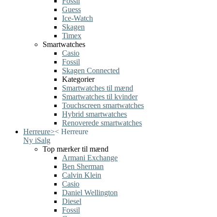
Fossil
Guess
Ice-Watch
Skagen
Timex
Smartwatches
Casio
Fossil
Skagen Connected
Kategorier
Smartwatches til mænd
Smartwatches til kvinder
Touchscreen smartwatches
Hybrid smartwatches
Renoverede smartwatches
Herreure
>
<
Herreure
Ny i
Salg
Top mærker til mænd
Armani Exchange
Ben Sherman
Calvin Klein
Casio
Daniel Wellington
Diesel
Fossil