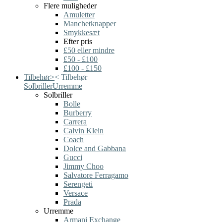
Flere muligheder
Amuletter
Manchetknapper
Smykkesæt
Efter pris
£50 eller mindre
£50 - £100
£100 - £150
Tilbehør
>
<
Tilbehør
Solbriller
Urremme
Solbriller
Bolle
Burberry
Carrera
Calvin Klein
Coach
Dolce and Gabbana
Gucci
Jimmy Choo
Salvatore Ferragamo
Serengeti
Versace
Prada
Urremme
Armani Exchange