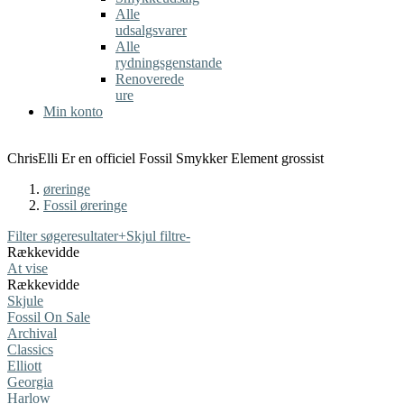
Alle
udsalgsvarer
Alle
rydningsgenstande
Renoverede
ure
Min konto
ChrisElli Er en officiel Fossil Smykker Element grossist
øreringe
Fossil øreringe
Filter søgeresultater
+
Skjul filtre
-
Rækkevidde
At vise
Rækkevidde
Skjule
Fossil On Sale
Archival
Classics
Elliott
Georgia
Harlow