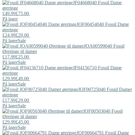
JF04668040
Fossil
Dame
øreringe
£49.99
£75.00
På lager
JOF00454040
Fossil
Dame
øreringe
£24.99
£29.00
På lager
Sale
JOA00599040
Fossil
Øreringe til damer
£17.99
£25.00
På lager
Sale
JF04156710
Fossil
Dame
øreringe
£29.99
£49.00
På lager
Sale
JOF00725040
Fossil
Damer
øreringe
£17.99
£29.00
På lager
Sale
JOF00503040
Fossil
Øreringe til damer
£29.99
£45.00
På lager
Sale
JOF00664791
Fossil
Dame