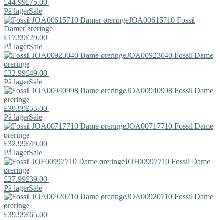
£44.99
£75.00
På lager
Sale
JOA00615710
Fossil
Damer øreringe
£17.99
£29.00
På lager
Sale
JOA00923040
Fossil
Dame
øreringe
£32.99
£49.00
På lager
Sale
JOA00940998
Fossil
Dame
øreringe
£39.99
£55.00
På lager
Sale
JOA00717710
Fossil
Dame
øreringe
£32.99
£49.00
På lager
Sale
JOF00997710
Fossil
Dame
øreringe
£27.99
£39.00
På lager
Sale
JOA00920710
Fossil
Dame
øreringe
£39.99
£65.00