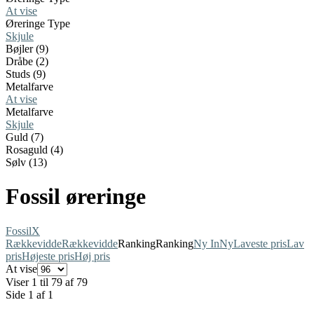
At vise
Øreringe Type
Skjule
Bøjler (9)
Dråbe (2)
Studs (9)
Metalfarve
At vise
Metalfarve
Skjule
Guld (7)
Rosaguld (4)
Sølv (13)
Fossil øreringe
Fossil
X
Rækkevidde
Rækkevidde
Ranking
Ranking
Ny In
Ny
Laveste pris
Lav
pris
Højeste pris
Høj pris
At vise
Viser 1 til 79 af 79
Side 1 af 1