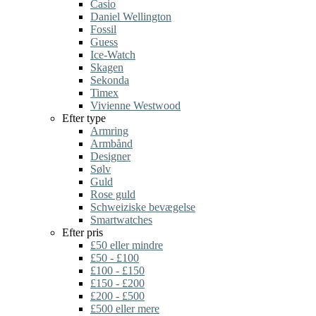
Casio
Daniel Wellington
Fossil
Guess
Ice-Watch
Skagen
Sekonda
Timex
Vivienne Westwood
Efter type
Armring
Armbånd
Designer
Sølv
Guld
Rose guld
Schweiziske bevægelse
Smartwatches
Efter pris
£50 eller mindre
£50 - £100
£100 - £150
£150 - £200
£200 - £500
£500 eller mere