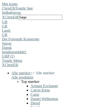
Min konto
ChrisElli
Toggle Søg
Indkøbspose
X
ChrisElli
GB
GB
Land:
GB
Det Forenede Kongerige
Sprog:
Dansk
betalingsmiddel:
GBP (£)
Toggle Menu
X
ChrisElli
Alle mærker
>
<
Alle mærker
Alle produkter
Top mærker
Armani Exchange
Calvin Klein
Casio
Daniel Wellington
Diesel