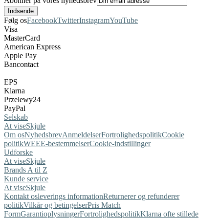
Abonner på vores nyhedsbrev
Følg os
Facebook
Twitter
Instagram
YouTube
Visa
MasterCard
American Express
Apple Pay
Bancontact
EPS
Klarna
Przelewy24
PayPal
Selskab
At vise
Skjule
Om os
Nyhedsbrev
Anmeldelser
Fortrolighedspolitik
Cookie
politik
WEEE-bestemmelser
Cookie-indstillinger
Udforske
At vise
Skjule
Brands A til Z
Kunde service
At vise
Skjule
Kontakt os
leverings information
Returnerer og refunderer
politik
Vilkår og betingelser
Pris Match
Form
Garantioplysninger
Fortrolighedspolitik
Klarna ofte stillede