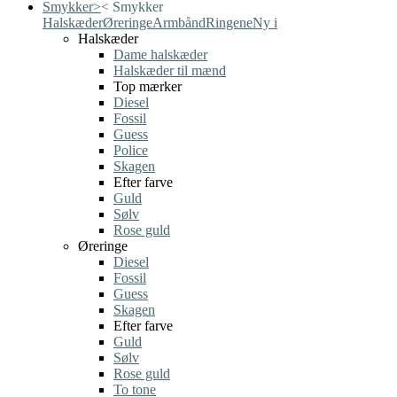
Smykker
>
<
Smykker
Halskæder
Øreringe
Armbånd
Ringene
Ny i
Halskæder
Dame halskæder
Halskæder til mænd
Top mærker
Diesel
Fossil
Guess
Police
Skagen
Efter farve
Guld
Sølv
Rose guld
Øreringe
Diesel
Fossil
Guess
Skagen
Efter farve
Guld
Sølv
Rose guld
To tone