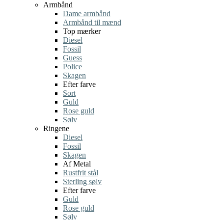
Armbånd
Dame armbånd
Armbånd til mænd
Top mærker
Diesel
Fossil
Guess
Police
Skagen
Efter farve
Sort
Guld
Rose guld
Sølv
Ringene
Diesel
Fossil
Skagen
Af Metal
Rustfrit stål
Sterling sølv
Efter farve
Guld
Rose guld
Sølv