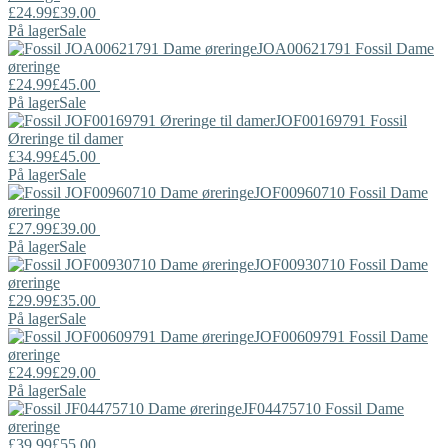
£24.99
£39.00
På lager
Sale
JOA00621791
Fossil
Dame
øreringe
£24.99
£45.00
På lager
Sale
JOF00169791
Fossil
Øreringe til damer
£34.99
£45.00
På lager
Sale
JOF00960710
Fossil
Dame
øreringe
£27.99
£39.00
På lager
Sale
JOF00930710
Fossil
Dame
øreringe
£29.99
£35.00
På lager
Sale
JOF00609791
Fossil
Dame
øreringe
£24.99
£29.00
På lager
Sale
JF04475710
Fossil
Dame
øreringe
£39.99
£55.00