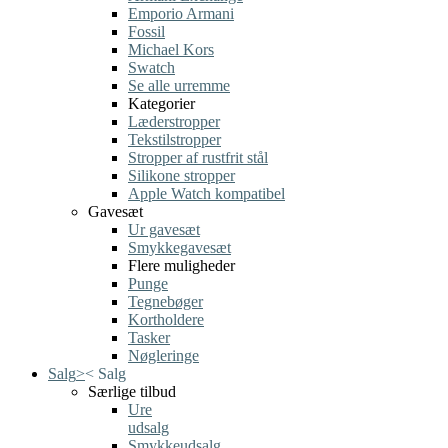
Emporio Armani
Fossil
Michael Kors
Swatch
Se alle urremme
Kategorier
Læderstropper
Tekstilstropper
Stropper af rustfrit stål
Silikone stropper
Apple Watch kompatibel
Gavesæt
Ur gavesæt
Smykkegavesæt
Flere muligheder
Punge
Tegnebøger
Kortholdere
Tasker
Nøgleringe
Salg
>
<
Salg
Særlige tilbud
Ure
udsalg
Smykkeudsalg