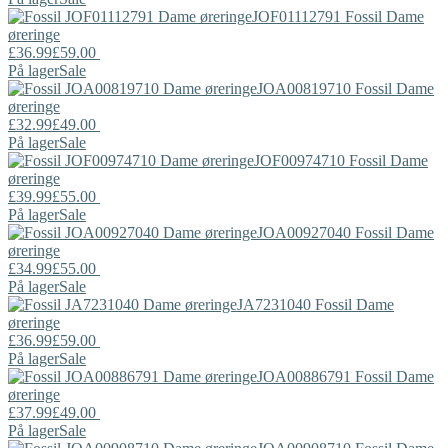
JOF01112791
Fossil
Dame
øreringe
£36.99
£59.00
På lager
Sale
JOA00819710
Fossil
Dame
øreringe
£32.99
£49.00
På lager
Sale
JOF00974710
Fossil
Dame
øreringe
£39.99
£55.00
På lager
Sale
JOA00927040
Fossil
Dame
øreringe
£34.99
£55.00
På lager
Sale
JA7231040
Fossil
Dame
øreringe
£36.99
£59.00
På lager
Sale
JOA00886791
Fossil
Dame
øreringe
£37.99
£49.00
På lager
Sale