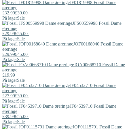
JF01819998
Fossil
Dame
øreringe
£32.99
£39.00
På lager
Sale
JFS00559998
Fossil
Dame
øreringe
£29.99
£55.00
På lager
Sale
JOF00168040
Fossil
Dame
øreringe
£29.99
£45.00
På lager
Sale
JOA00668710
Fossil
Dame
øreringe
£19.99
På lager
Sale
JF04532710
Fossil
Dame
øreringe
£27.99
£39.00
På lager
Sale
JF04539710
Fossil
Dame
øreringe
£39.99
£55.00
På lager
Sale
JOF01115791
Fossil
Dame