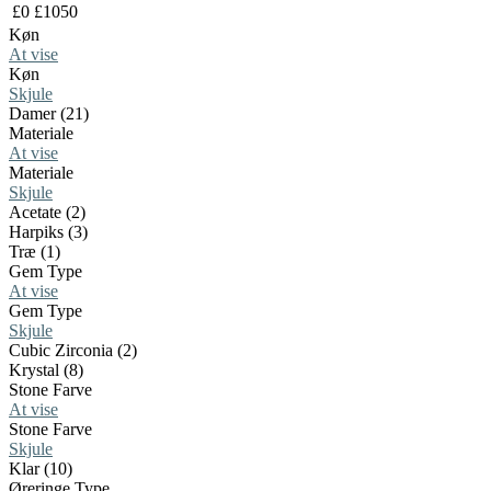
£
0
£
1050
Køn
At vise
Køn
Skjule
Damer (21)
Materiale
At vise
Materiale
Skjule
Acetate (2)
Harpiks (3)
Træ (1)
Gem Type
At vise
Gem Type
Skjule
Cubic Zirconia (2)
Krystal (8)
Stone Farve
At vise
Stone Farve
Skjule
Klar (10)
Øreringe Type