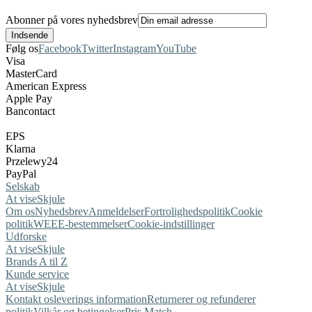
Abonner på vores nyhedsbrev
Følg os
Facebook
Twitter
Instagram
YouTube
Visa
MasterCard
American Express
Apple Pay
Bancontact
EPS
Klarna
Przelewy24
PayPal
Selskab
At vise
Skjule
Om os
Nyhedsbrev
Anmeldelser
Fortrolighedspolitik
Cookie
politik
WEEE-bestemmelser
Cookie-indstillinger
Udforske
At vise
Skjule
Brands A til Z
Kunde service
At vise
Skjule
Kontakt os
leverings information
Returnerer og refunderer
politik
Vilkår og betingelser
Pris Match