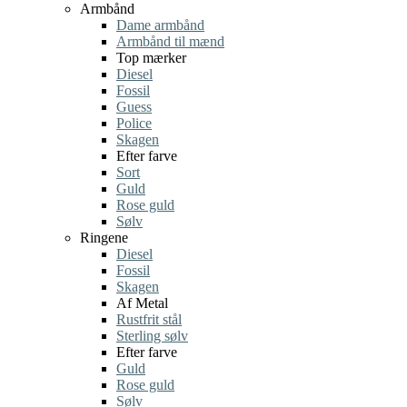
Armbånd
Dame armbånd
Armbånd til mænd
Top mærker
Diesel
Fossil
Guess
Police
Skagen
Efter farve
Sort
Guld
Rose guld
Sølv
Ringene
Diesel
Fossil
Skagen
Af Metal
Rustfrit stål
Sterling sølv
Efter farve
Guld
Rose guld
Sølv