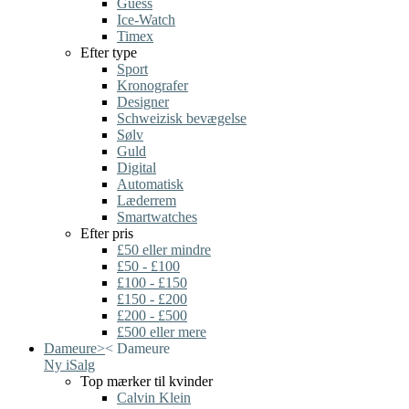
Guess
Ice-Watch
Timex
Efter type
Sport
Kronografer
Designer
Schweizisk bevægelse
Sølv
Guld
Digital
Automatisk
Læderrem
Smartwatches
Efter pris
£50 eller mindre
£50 - £100
£100 - £150
£150 - £200
£200 - £500
£500 eller mere
Dameure
>
<
Dameure
Ny i
Salg
Top mærker til kvinder
Calvin Klein