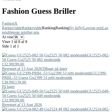
Fashion Guess Briller
Fashion
X
Rækkevidde
Rækkevidde
Ranking
Ranking
Ny In
Ny
Laveste pris
Lav
pris
Højeste pris
Høj pris
At vise
Viser 1 til 8 af 8
Side 1 af 1
GU2525-082-
50
Guess
Gu2525 50 082 modeoptik
£32.99
£99.00
Beregnet af 13 Aug 2026
Tilbage på lager
GU2399-
PRBL-53
Guess
Gu2399 53 prbl modeoptik
£38.99
£139.00
På lager
GU2525-049-
50
Guess
Gu2525 50 049 modeoptik
£32.99
£99.00
Beregnet af 13 Aug 2026
GU2524-082-