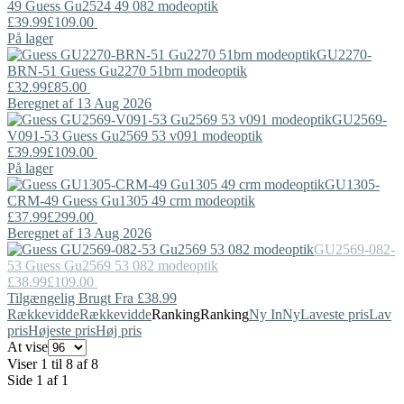
49
Guess
Gu2524 49 082 modeoptik
£39.99
£109.00
På lager
GU2270-
BRN-51
Guess
Gu2270 51brn modeoptik
£32.99
£85.00
Beregnet af 13 Aug 2026
GU2569-
V091-53
Guess
Gu2569 53 v091 modeoptik
£39.99
£109.00
På lager
GU1305-
CRM-49
Guess
Gu1305 49 crm modeoptik
£37.99
£299.00
Beregnet af 13 Aug 2026
GU2569-082-
53
Guess
Gu2569 53 082 modeoptik
£38.99
£109.00
Tilgængelig Brugt Fra £38.99
Rækkevidde
Rækkevidde
Ranking
Ranking
Ny In
Ny
Laveste pris
Lav
pris
Højeste pris
Høj pris
At vise
Viser 1 til 8 af 8
Side 1 af 1