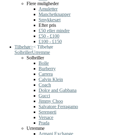
Flere muligheder
Amuletter
Manchetknapper
Smykkesæt
Efter pris
£50 eller mindre
£50 - £100
£100 - £150
Tilbehør
>
<
Tilbehør
Solbriller
Urremme
Solbriller
Bolle
Burberry
Carrera
Calvin Klein
Coach
Dolce and Gabbana
Gucci
Jimmy Choo
Salvatore Ferragamo
Serengeti
Versace
Prada
Urremme
Armani Exchange