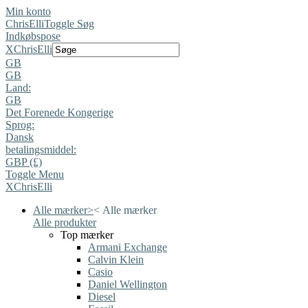
Min konto
ChrisElli
Toggle Søg
Indkøbspose
X
ChrisElli
GB
GB
Land:
GB
Det Forenede Kongerige
Sprog:
Dansk
betalingsmiddel:
GBP (£)
Toggle Menu
X
ChrisElli
Alle mærker
>
<
Alle mærker
Alle produkter
Top mærker
Armani Exchange
Calvin Klein
Casio
Daniel Wellington
Diesel