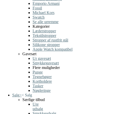
Emporio Armani
Fossil
Michael Kors
Swatch
Se alle urremme
Kategorier
Læderstropper
Tekstilstropper
Stropper af rustfrit stål
Silikone stropper
Apple Watch kompatibel
Gavesæt
Ur gavesæt
Smykkegavesæt
Flere muligheder
Punge
Tegnebøger
Kortholdere
Tasker
Nøgleringe
Salg
>
<
Salg
Særlige tilbud
Ure
udsalg
Smykkeudsalg