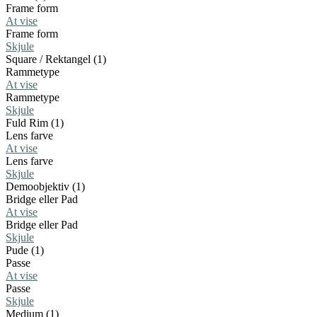
Frame form
At vise
Frame form
Skjule
Square / Rektangel (1)
Rammetype
At vise
Rammetype
Skjule
Fuld Rim (1)
Lens farve
At vise
Lens farve
Skjule
Demoobjektiv (1)
Bridge eller Pad
At vise
Bridge eller Pad
Skjule
Pude (1)
Passe
At vise
Passe
Skjule
Medium (1)