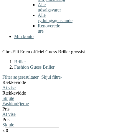
Alle
udsalgsvarer
Alle
rydningsgenstande
Renoverede
ure
Min konto
ChrisElli Er en officiel Guess Briller grossist
Briller
Fashion Guess Briller
Filter søgeresultater
+
Skjul filtre
-
Rækkevidde
At vise
Rækkevidde
Skjule
Fashion
Fjerne
Pris
At vise
Pris
Skjule
£