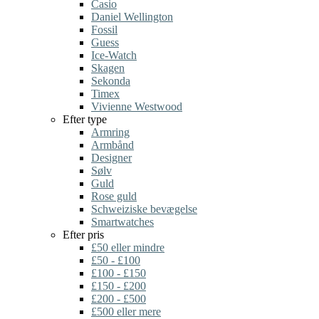
Casio
Daniel Wellington
Fossil
Guess
Ice-Watch
Skagen
Sekonda
Timex
Vivienne Westwood
Efter type
Armring
Armbånd
Designer
Sølv
Guld
Rose guld
Schweiziske bevægelse
Smartwatches
Efter pris
£50 eller mindre
£50 - £100
£100 - £150
£150 - £200
£200 - £500
£500 eller mere