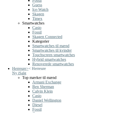
Fossil
Guess
Ice-Watch
Skagen
Timex
Smartwatches
Casio
Fossil
Skagen Connected
Kategorier
Smartwatches til mænd
Smartwatches til kvinder
Touchscreen smartwatches
Hybrid smartwatches
Renoverede smartwatches
Herreure
>
<
Herreure
Ny i
Salg
Top mærker til mænd
Armani Exchange
Ben Sherman
Calvin Klein
Casio
Daniel Wellington
Diesel
Fossil