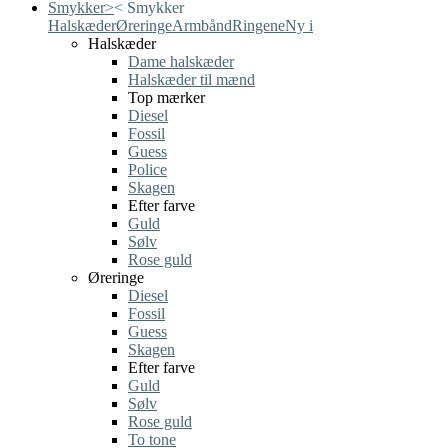
Smykker
>
<
Smykker
Halskæder
Øreringe
Armbånd
Ringene
Ny i
Halskæder
Dame halskæder
Halskæder til mænd
Top mærker
Diesel
Fossil
Guess
Police
Skagen
Efter farve
Guld
Sølv
Rose guld
Øreringe
Diesel
Fossil
Guess
Skagen
Efter farve
Guld
Sølv
Rose guld
To tone