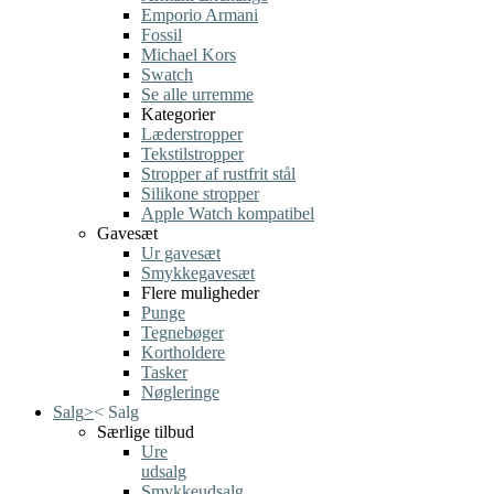
Emporio Armani
Fossil
Michael Kors
Swatch
Se alle urremme
Kategorier
Læderstropper
Tekstilstropper
Stropper af rustfrit stål
Silikone stropper
Apple Watch kompatibel
Gavesæt
Ur gavesæt
Smykkegavesæt
Flere muligheder
Punge
Tegnebøger
Kortholdere
Tasker
Nøgleringe
Salg
>
<
Salg
Særlige tilbud
Ure
udsalg
Smykkeudsalg