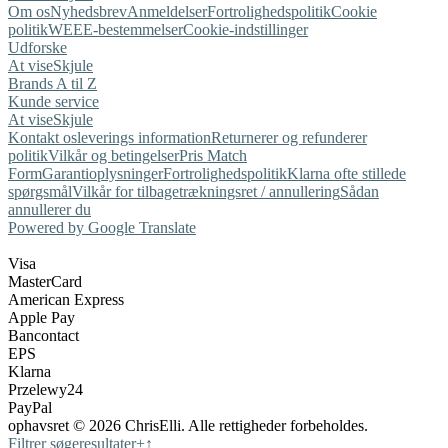
Om os
Nyhedsbrev
Anmeldelser
Fortrolighedspolitik
Cookie
politik
WEEE-bestemmelser
Cookie-indstillinger
Udforske
At vise
Skjule
Brands A til Z
Kunde service
At vise
Skjule
Kontakt os
leverings information
Returnerer og refunderer
politik
Vilkår og betingelser
Pris Match
Form
Garantioplysninger
Fortrolighedspolitik
Klarna ofte stillede
spørgsmål
Vilkår for tilbagetrækningsret / annullering
Sådan
annullerer du
Powered by Google Translate
Visa
MasterCard
American Express
Apple Pay
Bancontact
EPS
Klarna
Przelewy24
PayPal
ophavsret © 2026 ChrisElli. Alle rettigheder forbeholdes.
Filtrer søgeresultater
+
↑