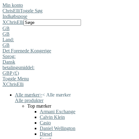
Min konto
ChrisElli
Toggle Søg
Indkøbspose
X
ChrisElli
GB
GB
Land:
GB
Det Forenede Kongerige
Sprog:
Dansk
betalingsmiddel:
GBP (£)
Toggle Menu
X
ChrisElli
Alle mærker
>
<
Alle mærker
Alle produkter
Top mærker
Armani Exchange
Calvin Klein
Casio
Daniel Wellington
Diesel