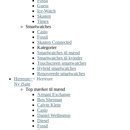
Fossil
Guess
Ice-Watch
Skagen
Timex
Smartwatches
Casio
Fossil
Skagen Connected
Kategorier
Smartwatches til mænd
Smartwatches til kvinder
Touchscreen smartwatches
Hybrid smartwatches
Renoverede smartwatches
Herreure
>
<
Herreure
Ny i
Salg
Top mærker til mænd
Armani Exchange
Ben Sherman
Calvin Klein
Casio
Daniel Wellington
Diesel
Fossil