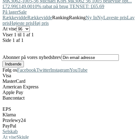
MK3062-1005-56
Michael Kors
Mk3062 56 1005 belleville opt...
£72.99
£149.00
10% rabat på brug TENSET: £65.69
På lager
Sale
Rækkevidde
Rækkevidde
Ranking
Ranking
Ny In
Ny
Laveste pris
Lav
pris
Højeste pris
Høj pris
At vise
Viser 1 til 1 af 1
Side 1 af 1
Abonner på vores nyhedsbrev
Følg os
Facebook
Twitter
Instagram
YouTube
Visa
MasterCard
American Express
Apple Pay
Bancontact
EPS
Klarna
Przelewy24
PayPal
Selskab
At vise
Skjule