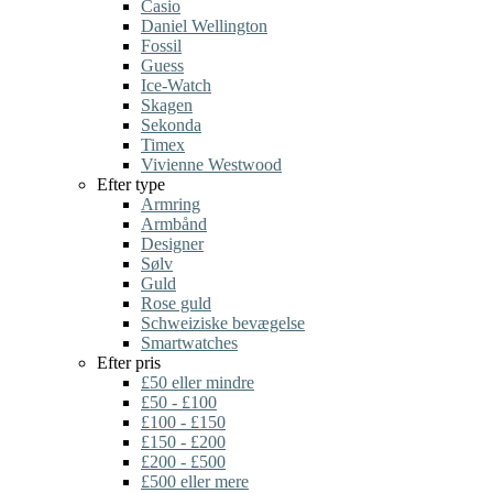
Casio
Daniel Wellington
Fossil
Guess
Ice-Watch
Skagen
Sekonda
Timex
Vivienne Westwood
Efter type
Armring
Armbånd
Designer
Sølv
Guld
Rose guld
Schweiziske bevægelse
Smartwatches
Efter pris
£50 eller mindre
£50 - £100
£100 - £150
£150 - £200
£200 - £500
£500 eller mere