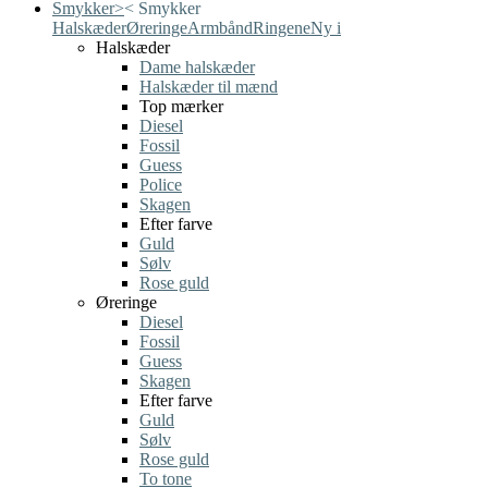
Smykker
>
<
Smykker
Halskæder
Øreringe
Armbånd
Ringene
Ny i
Halskæder
Dame halskæder
Halskæder til mænd
Top mærker
Diesel
Fossil
Guess
Police
Skagen
Efter farve
Guld
Sølv
Rose guld
Øreringe
Diesel
Fossil
Guess
Skagen
Efter farve
Guld
Sølv
Rose guld
To tone