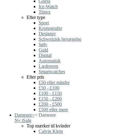
Guess
Ice-Watch
Timex
Efter type
Sport
Kronografer
Designer
Schweizisk bevægelse
Sølv
Guld
Digital
Automatisk
Læderrem
Smartwatches
Efter pris
£50 eller mindre
£50 - £100
£100 - £150
£150 - £200
£200 - £500
£500 eller mere
Dameure
>
<
Dameure
Ny i
Salg
Top mærker til kvinder
Calvin Klein