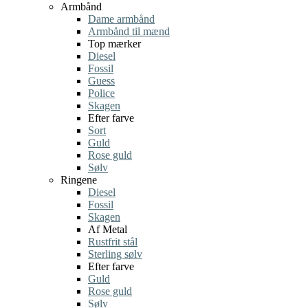
Armbånd
Dame armbånd
Armbånd til mænd
Top mærker
Diesel
Fossil
Guess
Police
Skagen
Efter farve
Sort
Guld
Rose guld
Sølv
Ringene
Diesel
Fossil
Skagen
Af Metal
Rustfrit stål
Sterling sølv
Efter farve
Guld
Rose guld
Sølv