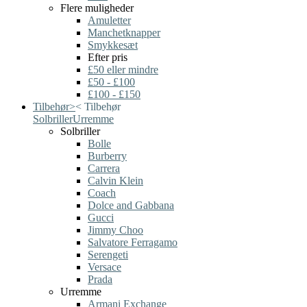
Flere muligheder
Amuletter
Manchetknapper
Smykkesæt
Efter pris
£50 eller mindre
£50 - £100
£100 - £150
Tilbehør
>
<
Tilbehør
Solbriller
Urremme
Solbriller
Bolle
Burberry
Carrera
Calvin Klein
Coach
Dolce and Gabbana
Gucci
Jimmy Choo
Salvatore Ferragamo
Serengeti
Versace
Prada
Urremme
Armani Exchange