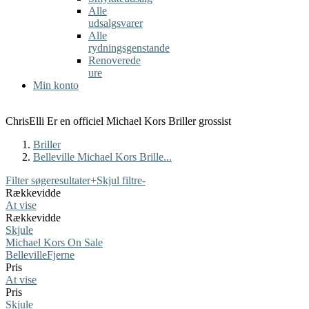
Alle
udsalgsvarer
Alle
rydningsgenstande
Renoverede
ure
Min konto
ChrisElli Er en officiel Michael Kors Briller grossist
Briller
Belleville Michael Kors Brille...
Filter søgeresultater
+
Skjul filtre
-
Rækkevidde
At vise
Rækkevidde
Skjule
Michael Kors On Sale
Belleville
Fjerne
Pris
At vise
Pris
Skjule