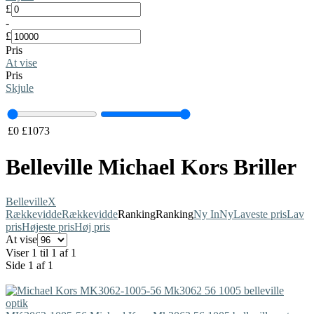
£
-
£
Pris
At vise
Pris
Skjule
£
0
£
1073
Belleville Michael Kors Briller
Belleville
X
Rækkevidde
Rækkevidde
Ranking
Ranking
Ny In
Ny
Laveste pris
Lav
pris
Højeste pris
Høj pris
At vise
Viser 1 til 1 af 1
Side 1 af 1