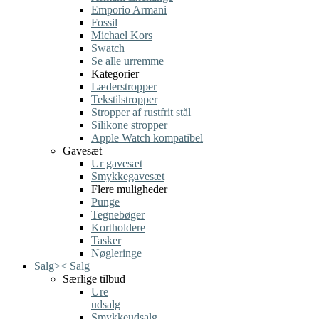
Emporio Armani
Fossil
Michael Kors
Swatch
Se alle urremme
Kategorier
Læderstropper
Tekstilstropper
Stropper af rustfrit stål
Silikone stropper
Apple Watch kompatibel
Gavesæt
Ur gavesæt
Smykkegavesæt
Flere muligheder
Punge
Tegnebøger
Kortholdere
Tasker
Nøgleringe
Salg
>
<
Salg
Særlige tilbud
Ure
udsalg
Smykkeudsalg