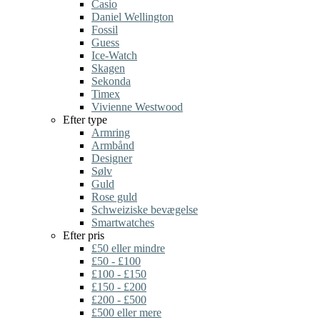
Casio
Daniel Wellington
Fossil
Guess
Ice-Watch
Skagen
Sekonda
Timex
Vivienne Westwood
Efter type
Armring
Armbånd
Designer
Sølv
Guld
Rose guld
Schweiziske bevægelse
Smartwatches
Efter pris
£50 eller mindre
£50 - £100
£100 - £150
£150 - £200
£200 - £500
£500 eller mere