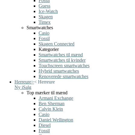
Fossil
Guess
Ice-Watch
Skagen
Timex
Smartwatches
Casio
Fossil
Skagen Connected
Kategorier
Smartwatches til mænd
Smartwatches til kvinder
Touchscreen smartwatches
Hybrid smartwatches
Renoverede smartwatches
Herreure
>
<
Herreure
Ny i
Salg
Top mærker til mænd
Armani Exchange
Ben Sherman
Calvin Klein
Casio
Daniel Wellington
Diesel
Fossil