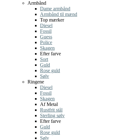
Armbånd
Dame armbånd
Armbånd til mænd
Top mærker
Diesel
Fossil
Guess
Police
Skagen
Efter farve
Sort
Guld
Rose guld
Sølv
Ringene
Diesel
Fossil
Skagen
Af Metal
Rustfrit stål
Sterling sølv
Efter farve
Guld
Rose guld
Sølv