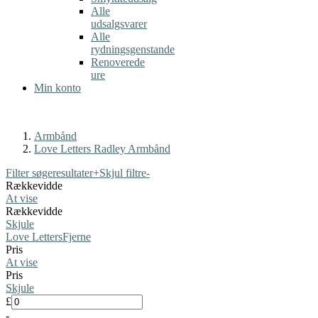
Alle
udsalgsvarer
Alle
rydningsgenstande
Renoverede
ure
Min konto
Armbånd
Love Letters Radley Armbånd
Filter søgeresultater
+
Skjul filtre
-
Rækkevidde
At vise
Rækkevidde
Skjule
Love Letters
Fjerne
Pris
At vise
Pris
Skjule
£
-