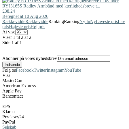
RYJ3165S
Radley
Armbånd med kærlighedsbreve t...
£38.24
Beregnet af 10 Aug 2026
Rækkevidde
Rækkevidde
Ranking
Ranking
Ny In
Ny
Laveste pris
Lav
pris
Højeste pris
Høj pris
At vise
Viser 1 til 2 af 2
Side 1 af 1
Abonner på vores nyhedsbrev
Følg os
Facebook
Twitter
Instagram
YouTube
Visa
MasterCard
American Express
Apple Pay
Bancontact
EPS
Klarna
Przelewy24
PayPal
Selskab