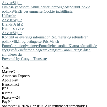
At vise
Skjule
Om os
Nyhedsbrev
Anmeldelser
Fortrolighedspolitik
Cookie
politik
WEEE-bestemmelser
Cookie-indstillinger
Udforske
At vise
Skjule
Brands A til Z
Kunde service
At vise
Skjule
Kontakt os
leverings information
Returnerer og refunderer
politik
Vilkår og betingelser
Pris Match
Form
Garantioplysninger
Fortrolighedspolitik
Klarna ofte stillede
spørgsmål
Vilkår for tilbagetrækningsret / annullering
Sådan
annullerer du
Powered by Google Translate
Visa
MasterCard
American Express
Apple Pay
Bancontact
EPS
Klarna
Przelewy24
PayPal
ophavsret © 2026 ChrisElli. Alle rettigheder forbeholdes.