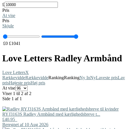
£
Pris
At vise
Pris
Skjule
£
0
£
1041
Love Letters Radley Armbånd
Love Letters
X
Rækkevidde
Rækkevidde
Ranking
Ranking
Ny In
Ny
Laveste pris
Lav
pris
Højeste pris
Høj pris
At vise
Viser 1 til 2 af 2
Side 1 af 1
RYJ3163S
Radley
Armbånd med kærlighedsbreve t...
£40.95
Beregnet af 10 Aug 2026