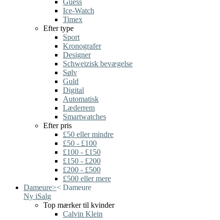
Guess
Ice-Watch
Timex
Efter type
Sport
Kronografer
Designer
Schweizisk bevægelse
Sølv
Guld
Digital
Automatisk
Læderrem
Smartwatches
Efter pris
£50 eller mindre
£50 - £100
£100 - £150
£150 - £200
£200 - £500
£500 eller mere
Dameure
>
<
Dameure
Ny i
Salg
Top mærker til kvinder
Calvin Klein