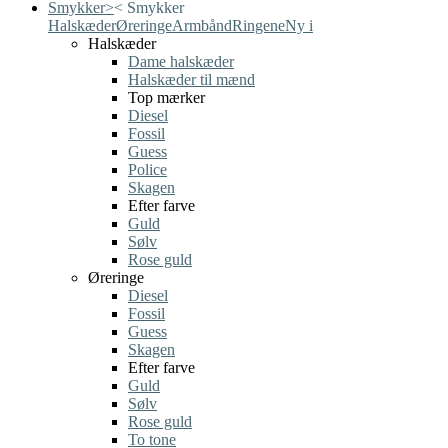
Smykker
>
<
Smykker
Halskæder
Øreringe
Armbånd
Ringene
Ny i
Halskæder
Dame halskæder
Halskæder til mænd
Top mærker
Diesel
Fossil
Guess
Police
Skagen
Efter farve
Guld
Sølv
Rose guld
Øreringe
Diesel
Fossil
Guess
Skagen
Efter farve
Guld
Sølv
Rose guld
To tone