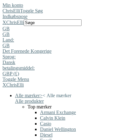
Min konto
ChrisElli
Toggle Søg
Indkøbspose
X
ChrisElli
GB
GB
Land:
GB
Det Forenede Kongerige
Sprog:
Dansk
betalingsmiddel:
GBP (£)
Toggle Menu
X
ChrisElli
Alle mærker
>
<
Alle mærker
Alle produkter
Top mærker
Armani Exchange
Calvin Klein
Casio
Daniel Wellington
Diesel