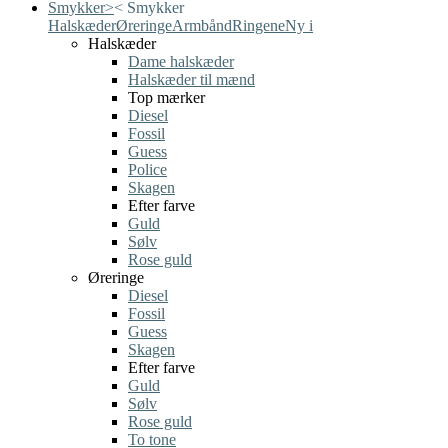
Smykker
>
<
Smykker
Halskæder
Øreringe
Armbånd
Ringene
Ny i
Halskæder
Dame halskæder
Halskæder til mænd
Top mærker
Diesel
Fossil
Guess
Police
Skagen
Efter farve
Guld
Sølv
Rose guld
Øreringe
Diesel
Fossil
Guess
Skagen
Efter farve
Guld
Sølv
Rose guld
To tone