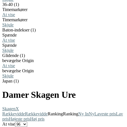
36-40 (1)
Timemarkører
At vise
Timemarkører
Skjule
Baton-indekser (1)
Spænde
At vise
Spænde
Skjule
Glidende (1)
bevægelse Origin
At vise
bevægelse Origin
Skjule
Japan (1)
Damer Skagen Ure
Skagen
X
Rækkevidde
Rækkevidde
Ranking
Ranking
Ny In
Ny
Laveste pris
Lav
pris
Højeste pris
Høj pris
At vise