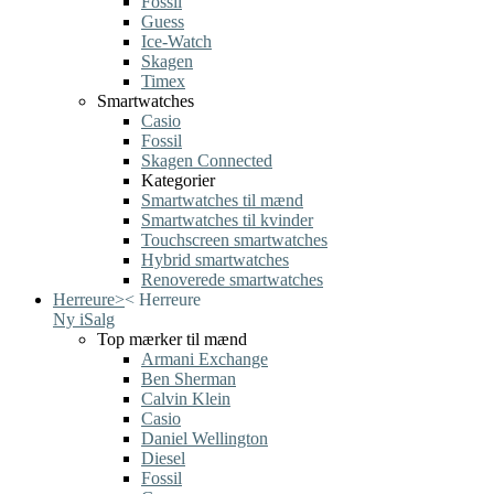
Fossil
Guess
Ice-Watch
Skagen
Timex
Smartwatches
Casio
Fossil
Skagen Connected
Kategorier
Smartwatches til mænd
Smartwatches til kvinder
Touchscreen smartwatches
Hybrid smartwatches
Renoverede smartwatches
Herreure
>
<
Herreure
Ny i
Salg
Top mærker til mænd
Armani Exchange
Ben Sherman
Calvin Klein
Casio
Daniel Wellington
Diesel
Fossil