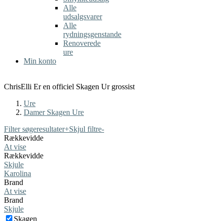
Alle
udsalgsvarer
Alle
rydningsgenstande
Renoverede
ure
Min konto
ChrisElli Er en officiel Skagen Ur grossist
Ure
Damer Skagen Ure
Filter søgeresultater
+
Skjul filtre
-
Rækkevidde
At vise
Rækkevidde
Skjule
Karolina
Brand
At vise
Brand
Skjule
Skagen