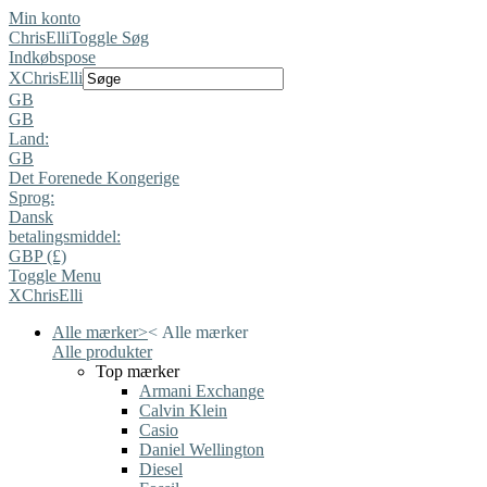
Min konto
ChrisElli
Toggle Søg
Indkøbspose
X
ChrisElli
GB
GB
Land:
GB
Det Forenede Kongerige
Sprog:
Dansk
betalingsmiddel:
GBP (£)
Toggle Menu
X
ChrisElli
Alle mærker
>
<
Alle mærker
Alle produkter
Top mærker
Armani Exchange
Calvin Klein
Casio
Daniel Wellington
Diesel