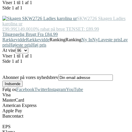
Viser 1 til 1 af 1
Side 1 af 1
SKW2726
Skagen
Ladies
karolina ur
£99.99
£149.00
10% rabat på brug TENSET: £89.99
Tilgængelig Brugt Fra £84.99
Rækkevidde
Rækkevidde
Ranking
Ranking
Ny In
Ny
Laveste pris
Lav
pris
Højeste pris
Høj pris
At vise
Viser 1 til 1 af 1
Side 1 af 1
Abonner på vores nyhedsbrev
Følg os
Facebook
Twitter
Instagram
YouTube
Visa
MasterCard
American Express
Apple Pay
Bancontact
EPS
Klarna