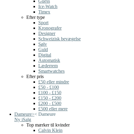
Guess
Ice-Watch
Timex
Efter type
Sport
Kronografer
Designer
Schweizisk bevægelse
Sølv
Guld
Digital
Automatisk
Læderrem
Smartwatches
Efter pris
£50 eller mindre
£50 - £100
£100 - £150
£150 - £200
£200 - £500
£500 eller mere
Dameure
>
<
Dameure
Ny i
Salg
Top mærker til kvinder
Calvin Klein