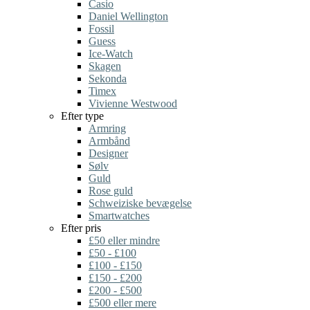
Casio
Daniel Wellington
Fossil
Guess
Ice-Watch
Skagen
Sekonda
Timex
Vivienne Westwood
Efter type
Armring
Armbånd
Designer
Sølv
Guld
Rose guld
Schweiziske bevægelse
Smartwatches
Efter pris
£50 eller mindre
£50 - £100
£100 - £150
£150 - £200
£200 - £500
£500 eller mere