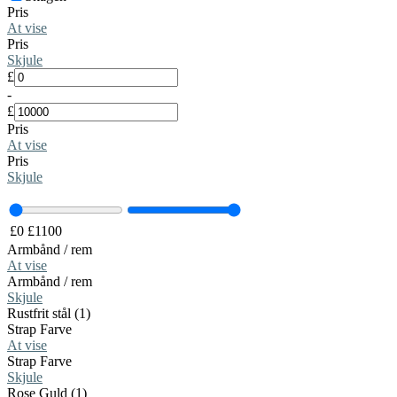
Pris
At vise
Pris
Skjule
£
-
£
Pris
At vise
Pris
Skjule
£
0
£
1100
Armbånd / rem
At vise
Armbånd / rem
Skjule
Rustfrit stål (1)
Strap Farve
At vise
Strap Farve
Skjule
Rose Guld (1)