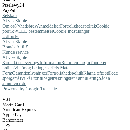
Przelewy24
PayPal
Selskab
At vise
Skjule
Om os
Nyhedsbrev
Anmeldelser
Fortrolighedspolitik
Cookie
politik
WEEE-bestemmelser
Cookie-indstillinger
Udforske
At vise
Skjule
Brands A til Z
Kunde service
At vise
Skjule
Kontakt os
leverings information
Returnerer og refunderer
politik
Vilkår og betingelser
Pris Match
Form
Garantioplysninger
Fortrolighedspolitik
Klarna ofte stillede
spørgsmål
Vilkår for tilbagetrækningsret / annullering
Sådan
annullerer du
Powered by Google Translate
Visa
MasterCard
American Express
Apple Pay
Bancontact
EPS