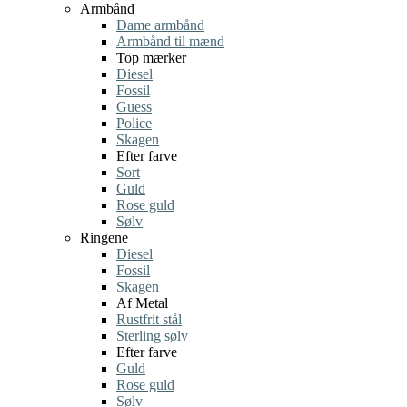
Armbånd
Dame armbånd
Armbånd til mænd
Top mærker
Diesel
Fossil
Guess
Police
Skagen
Efter farve
Sort
Guld
Rose guld
Sølv
Ringene
Diesel
Fossil
Skagen
Af Metal
Rustfrit stål
Sterling sølv
Efter farve
Guld
Rose guld
Sølv