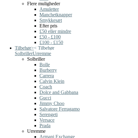
Flere muligheder
Amuletter
Manchetknapper
Smykkesæt
Efter pris
£50 eller mindre
£50 - £100
£100 - £150
Tilbehør
>
<
Tilbehør
Solbriller
Urremme
Solbriller
Bolle
Burberry
Carrera
Calvin Klein
Coach
Dolce and Gabbana
Gucci
Jimmy Choo
Salvatore Ferragamo
Serengeti
Versace
Prada
Urremme
Armani Exchange