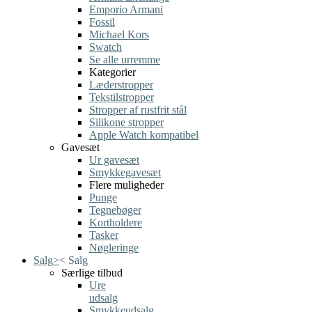
Emporio Armani
Fossil
Michael Kors
Swatch
Se alle urremme
Kategorier
Læderstropper
Tekstilstropper
Stropper af rustfrit stål
Silikone stropper
Apple Watch kompatibel
Gavesæt
Ur gavesæt
Smykkegavesæt
Flere muligheder
Punge
Tegnebøger
Kortholdere
Tasker
Nøgleringe
Salg
>
<
Salg
Særlige tilbud
Ure
udsalg
Smykkeudsalg