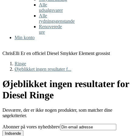
Alle
udsalgsvarer
Alle
rydningsgenstande
Renoverede
ure
Min konto
ChrisElli Er en officiel Diesel Smykker Element grossist
Ringe
Øjeblikket ingen resultater f...
Øjeblikket ingen resultater for
Diesel Ringe
Desværre, der er ikke nogen produkter, som matcher dine
søgekriterier.
Abonner på vores nyhedsbrev