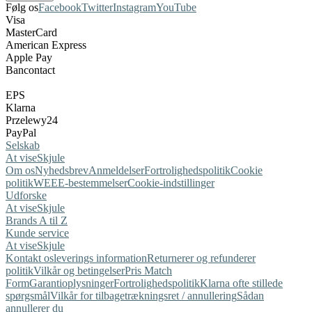
Følg os
Facebook
Twitter
Instagram
YouTube
Visa
MasterCard
American Express
Apple Pay
Bancontact
EPS
Klarna
Przelewy24
PayPal
Selskab
At vise
Skjule
Om os
Nyhedsbrev
Anmeldelser
Fortrolighedspolitik
Cookie
politik
WEEE-bestemmelser
Cookie-indstillinger
Udforske
At vise
Skjule
Brands A til Z
Kunde service
At vise
Skjule
Kontakt os
leverings information
Returnerer og refunderer
politik
Vilkår og betingelser
Pris Match
Form
Garantioplysninger
Fortrolighedspolitik
Klarna ofte stillede
spørgsmål
Vilkår for tilbagetrækningsret / annullering
Sådan
annullerer du