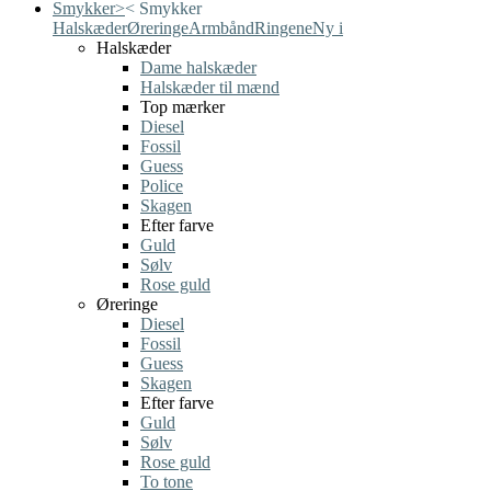
Smykker
>
<
Smykker
Halskæder
Øreringe
Armbånd
Ringene
Ny i
Halskæder
Dame halskæder
Halskæder til mænd
Top mærker
Diesel
Fossil
Guess
Police
Skagen
Efter farve
Guld
Sølv
Rose guld
Øreringe
Diesel
Fossil
Guess
Skagen
Efter farve
Guld
Sølv
Rose guld
To tone