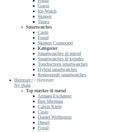
Fossil
Guess
Ice-Watch
Skagen
Timex
Smartwatches
Casio
Fossil
Skagen Connected
Kategorier
Smartwatches til mænd
Smartwatches til kvinder
Touchscreen smartwatches
Hybrid smartwatches
Renoverede smartwatches
Herreure
>
<
Herreure
Ny i
Salg
Top mærker til mænd
Armani Exchange
Ben Sherman
Calvin Klein
Casio
Daniel Wellington
Diesel
Fossil