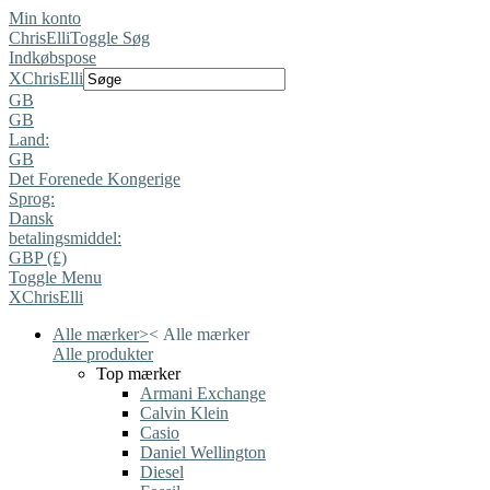
Min konto
ChrisElli
Toggle Søg
Indkøbspose
X
ChrisElli
GB
GB
Land:
GB
Det Forenede Kongerige
Sprog:
Dansk
betalingsmiddel:
GBP (£)
Toggle Menu
X
ChrisElli
Alle mærker
>
<
Alle mærker
Alle produkter
Top mærker
Armani Exchange
Calvin Klein
Casio
Daniel Wellington
Diesel