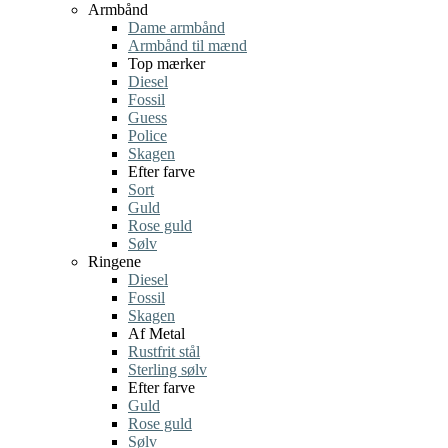
Armbånd
Dame armbånd
Armbånd til mænd
Top mærker
Diesel
Fossil
Guess
Police
Skagen
Efter farve
Sort
Guld
Rose guld
Sølv
Ringene
Diesel
Fossil
Skagen
Af Metal
Rustfrit stål
Sterling sølv
Efter farve
Guld
Rose guld
Sølv