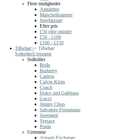
Flere muligheder
Amuletter
Manchetknapper
Smykkesæt
Efter pris
£50 eller mindre
£50 - £100
£100 - £150
Tilbehør
>
<
Tilbehør
Solbriller
Urremme
Solbriller
Bolle
Burberry
Carrera
Calvin Klein
Coach
Dolce and Gabbana
Gucci
Jimmy Choo
Salvatore Ferragamo
Serengeti
Versace
Prada
Urremme
Armani Exchange