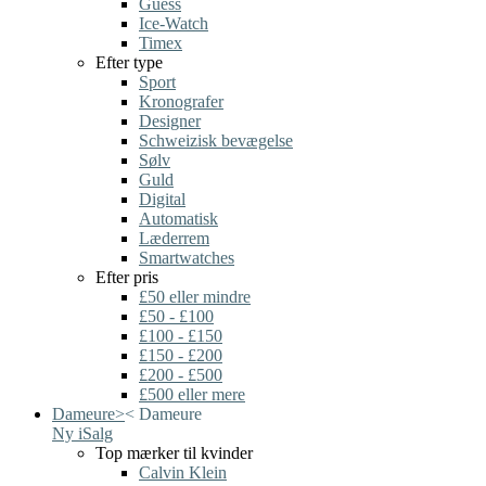
Guess
Ice-Watch
Timex
Efter type
Sport
Kronografer
Designer
Schweizisk bevægelse
Sølv
Guld
Digital
Automatisk
Læderrem
Smartwatches
Efter pris
£50 eller mindre
£50 - £100
£100 - £150
£150 - £200
£200 - £500
£500 eller mere
Dameure
>
<
Dameure
Ny i
Salg
Top mærker til kvinder
Calvin Klein