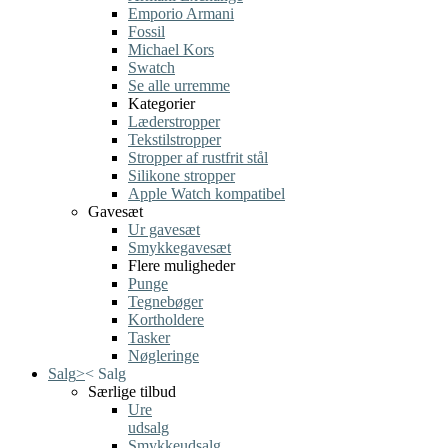
Emporio Armani
Fossil
Michael Kors
Swatch
Se alle urremme
Kategorier
Læderstropper
Tekstilstropper
Stropper af rustfrit stål
Silikone stropper
Apple Watch kompatibel
Gavesæt
Ur gavesæt
Smykkegavesæt
Flere muligheder
Punge
Tegnebøger
Kortholdere
Tasker
Nøgleringe
Salg
>
<
Salg
Særlige tilbud
Ure
udsalg
Smykkeudsalg