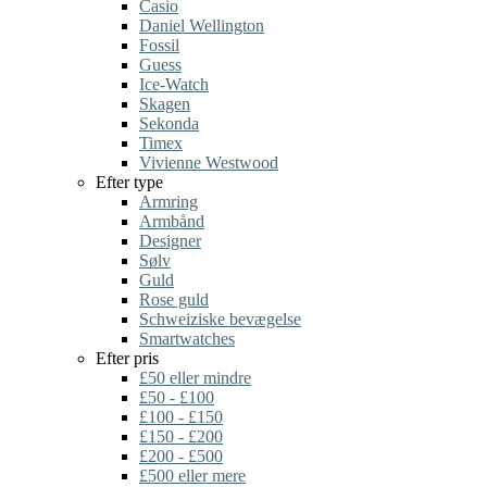
Casio
Daniel Wellington
Fossil
Guess
Ice-Watch
Skagen
Sekonda
Timex
Vivienne Westwood
Efter type
Armring
Armbånd
Designer
Sølv
Guld
Rose guld
Schweiziske bevægelse
Smartwatches
Efter pris
£50 eller mindre
£50 - £100
£100 - £150
£150 - £200
£200 - £500
£500 eller mere