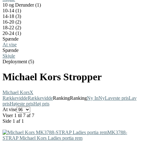
10 og Derunder (1)
10-14 (1)
14-18 (3)
16-20 (2)
18-22 (2)
20-24 (1)
Spænde
At vise
Spænde
Skjule
Deployment (5)
Michael Kors Stropper
Michael Kors
X
Rækkevidde
Rækkevidde
Ranking
Ranking
Ny In
Ny
Laveste pris
Lav
pris
Højeste pris
Høj pris
At vise
Viser 1 til 7 af 7
Side 1 af 1
MK3788-
STRAP
Michael Kors
Ladies portia rem