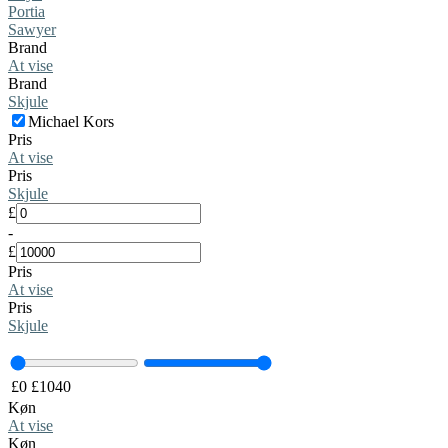
Portia
Sawyer
Brand
At vise
Brand
Skjule
Michael Kors
Pris
At vise
Pris
Skjule
£
-
£
Pris
At vise
Pris
Skjule
£
0
£
1040
Køn
At vise
Køn