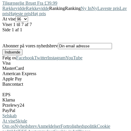
Tilgængelig Brugt Fra £39.99
Rækkevidde
Rækkevidde
Ranking
Ranking
Ny In
Ny
Laveste pris
Lav
pris
Højeste pris
Høj pris
At vise
Viser 1 til 7 af 7
Side 1 af 1
Abonner på vores nyhedsbrev
Følg os
Facebook
Twitter
Instagram
YouTube
Visa
MasterCard
American Express
Apple Pay
Bancontact
EPS
Klarna
Przelewy24
PayPal
Selskab
At vise
Skjule
Om os
Nyhedsbrev
Anmeldelser
Fortrolighedspolitik
Cookie