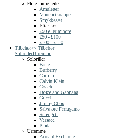
Flere muligheder
Amuletter
Manchetknapper
Smykkesæt
Efter pris
£50 eller mindre
£50 - £100
£100 - £150
Tilbehør
>
<
Tilbehør
Solbriller
Urremme
Solbriller
Bolle
Burberry
Carrera
Calvin Klein
Coach
Dolce and Gabbana
Gucci
Jimmy Choo
Salvatore Ferragamo
Serengeti
Versace
Prada
Urremme
Armani Exchange