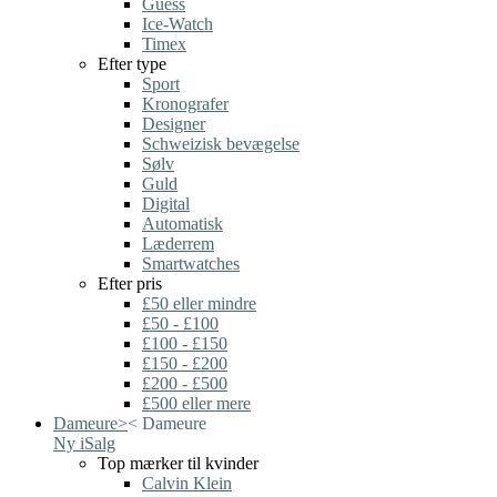
Guess
Ice-Watch
Timex
Efter type
Sport
Kronografer
Designer
Schweizisk bevægelse
Sølv
Guld
Digital
Automatisk
Læderrem
Smartwatches
Efter pris
£50 eller mindre
£50 - £100
£100 - £150
£150 - £200
£200 - £500
£500 eller mere
Dameure
>
<
Dameure
Ny i
Salg
Top mærker til kvinder
Calvin Klein