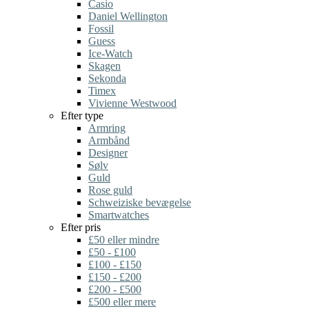
Casio
Daniel Wellington
Fossil
Guess
Ice-Watch
Skagen
Sekonda
Timex
Vivienne Westwood
Efter type
Armring
Armbånd
Designer
Sølv
Guld
Rose guld
Schweiziske bevægelse
Smartwatches
Efter pris
£50 eller mindre
£50 - £100
£100 - £150
£150 - £200
£200 - £500
£500 eller mere