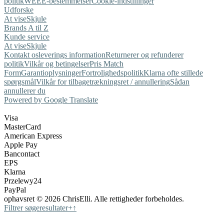
politik
WEEE-bestemmelser
Cookie-indstillinger
Udforske
At vise
Skjule
Brands A til Z
Kunde service
At vise
Skjule
Kontakt os
leverings information
Returnerer og refunderer
politik
Vilkår og betingelser
Pris Match
Form
Garantioplysninger
Fortrolighedspolitik
Klarna ofte stillede
spørgsmål
Vilkår for tilbagetrækningsret / annullering
Sådan
annullerer du
Powered by Google Translate
Visa
MasterCard
American Express
Apple Pay
Bancontact
EPS
Klarna
Przelewy24
PayPal
ophavsret © 2026 ChrisElli. Alle rettigheder forbeholdes.
Filtrer søgeresultater
+
↑