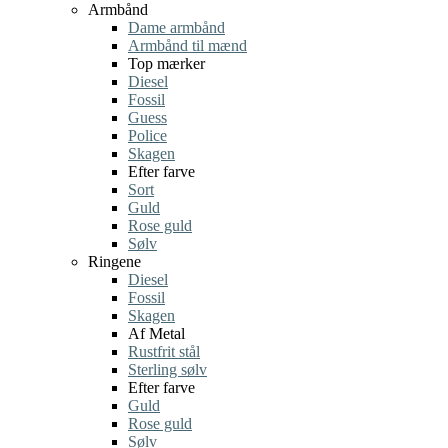
Armbånd
Dame armbånd
Armbånd til mænd
Top mærker
Diesel
Fossil
Guess
Police
Skagen
Efter farve
Sort
Guld
Rose guld
Sølv
Ringene
Diesel
Fossil
Skagen
Af Metal
Rustfrit stål
Sterling sølv
Efter farve
Guld
Rose guld
Sølv