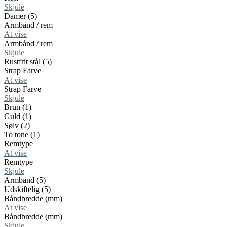
Skjule
Damer (5)
Armbånd / rem
At vise
Armbånd / rem
Skjule
Rustfrit stål (5)
Strap Farve
At vise
Strap Farve
Skjule
Brun (1)
Guld (1)
Sølv (2)
To tone (1)
Remtype
At vise
Remtype
Skjule
Armbånd (5)
Udskiftelig (5)
Båndbredde (mm)
At vise
Båndbredde (mm)
Skjule