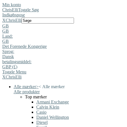
Min konto
ChrisElli
Toggle Søg
Indkøbspose
X
ChrisElli
GB
GB
Land:
GB
Det Forenede Kongerige
Sprog:
Dansk
betalingsmiddel:
GBP (£)
Toggle Menu
X
ChrisElli
Alle mærker
>
<
Alle mærker
Alle produkter
Top mærker
Armani Exchange
Calvin Klein
Casio
Daniel Wellington
Diesel