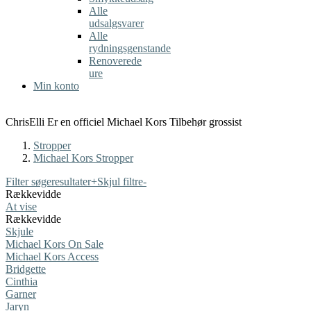
Alle
udsalgsvarer
Alle
rydningsgenstande
Renoverede
ure
Min konto
ChrisElli Er en officiel Michael Kors Tilbehør grossist
Stropper
Michael Kors Stropper
Filter søgeresultater
+
Skjul filtre
-
Rækkevidde
At vise
Rækkevidde
Skjule
Michael Kors On Sale
Michael Kors Access
Bridgette
Cinthia
Garner
Jaryn