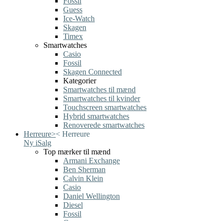
Fossil
Guess
Ice-Watch
Skagen
Timex
Smartwatches
Casio
Fossil
Skagen Connected
Kategorier
Smartwatches til mænd
Smartwatches til kvinder
Touchscreen smartwatches
Hybrid smartwatches
Renoverede smartwatches
Herreure
>
<
Herreure
Ny i
Salg
Top mærker til mænd
Armani Exchange
Ben Sherman
Calvin Klein
Casio
Daniel Wellington
Diesel
Fossil