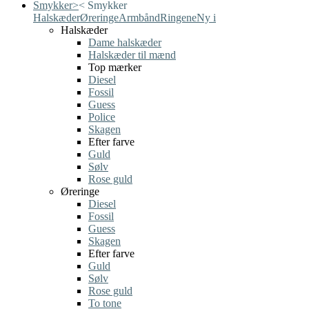
Smykker
>
<
Smykker
Halskæder
Øreringe
Armbånd
Ringene
Ny i
Halskæder
Dame halskæder
Halskæder til mænd
Top mærker
Diesel
Fossil
Guess
Police
Skagen
Efter farve
Guld
Sølv
Rose guld
Øreringe
Diesel
Fossil
Guess
Skagen
Efter farve
Guld
Sølv
Rose guld
To tone