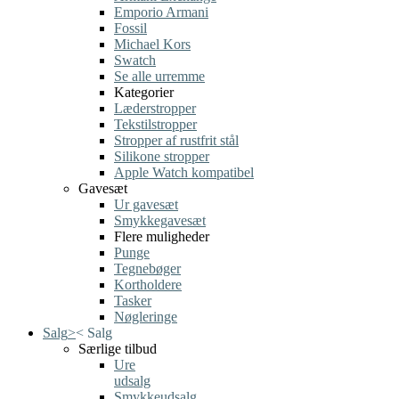
Emporio Armani
Fossil
Michael Kors
Swatch
Se alle urremme
Kategorier
Læderstropper
Tekstilstropper
Stropper af rustfrit stål
Silikone stropper
Apple Watch kompatibel
Gavesæt
Ur gavesæt
Smykkegavesæt
Flere muligheder
Punge
Tegnebøger
Kortholdere
Tasker
Nøgleringe
Salg
>
<
Salg
Særlige tilbud
Ure
udsalg
Smykkeudsalg