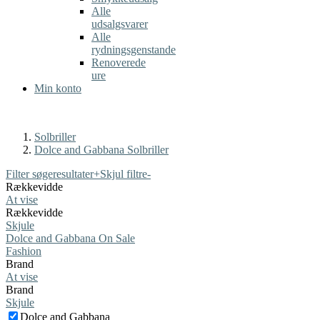
Alle
udsalgsvarer
Alle
rydningsgenstande
Renoverede
ure
Min konto
Solbriller
Dolce and Gabbana Solbriller
Filter søgeresultater
+
Skjul filtre
-
Rækkevidde
At vise
Rækkevidde
Skjule
Dolce and Gabbana On Sale
Fashion
Brand
At vise
Brand
Skjule
Dolce and Gabbana