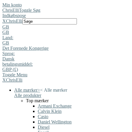
Min konto
ChrisElli
Toggle Søg
Indkøbspose
X
ChrisElli
GB
GB
Land:
GB
Det Forenede Kongerige
Sprog:
Dansk
betalingsmiddel:
GBP (£)
Toggle Menu
X
ChrisElli
Alle mærker
>
<
Alle mærker
Alle produkter
Top mærker
Armani Exchange
Calvin Klein
Casio
Daniel Wellington
Diesel