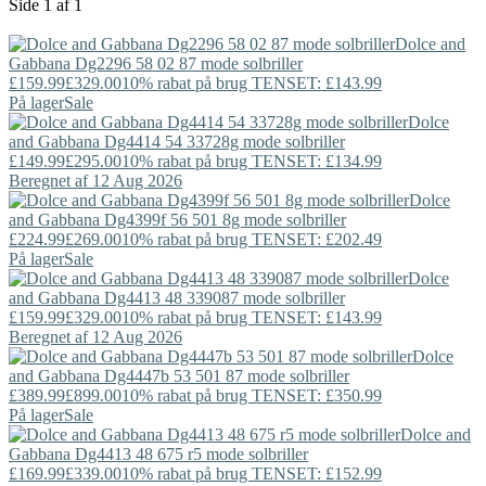
Side 1 af 1
Dolce and
Gabbana
Dg2296 58 02 87 mode solbriller
£159.99
£329.00
10% rabat på brug TENSET: £143.99
På lager
Sale
Dolce
and Gabbana
Dg4414 54 33728g mode solbriller
£149.99
£295.00
10% rabat på brug TENSET: £134.99
Beregnet af 12 Aug 2026
Dolce
and Gabbana
Dg4399f 56 501 8g mode solbriller
£224.99
£269.00
10% rabat på brug TENSET: £202.49
På lager
Sale
Dolce
and Gabbana
Dg4413 48 339087 mode solbriller
£159.99
£329.00
10% rabat på brug TENSET: £143.99
Beregnet af 12 Aug 2026
Dolce
and Gabbana
Dg4447b 53 501 87 mode solbriller
£389.99
£899.00
10% rabat på brug TENSET: £350.99
På lager
Sale
Dolce and
Gabbana
Dg4413 48 675 r5 mode solbriller
£169.99
£339.00
10% rabat på brug TENSET: £152.99