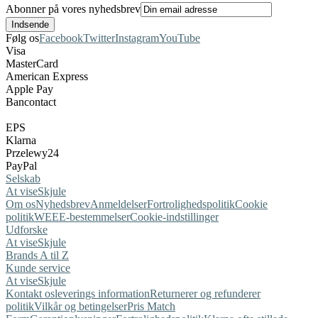
Abonner på vores nyhedsbrev
Følg os
Facebook
Twitter
Instagram
YouTube
Visa
MasterCard
American Express
Apple Pay
Bancontact
EPS
Klarna
Przelewy24
PayPal
Selskab
At vise
Skjule
Om os
Nyhedsbrev
Anmeldelser
Fortrolighedspolitik
Cookie
politik
WEEE-bestemmelser
Cookie-indstillinger
Udforske
At vise
Skjule
Brands A til Z
Kunde service
At vise
Skjule
Kontakt os
leverings information
Returnerer og refunderer
politik
Vilkår og betingelser
Pris Match