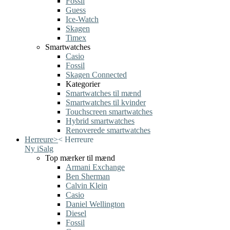
Fossil
Guess
Ice-Watch
Skagen
Timex
Smartwatches
Casio
Fossil
Skagen Connected
Kategorier
Smartwatches til mænd
Smartwatches til kvinder
Touchscreen smartwatches
Hybrid smartwatches
Renoverede smartwatches
Herreure
>
<
Herreure
Ny i
Salg
Top mærker til mænd
Armani Exchange
Ben Sherman
Calvin Klein
Casio
Daniel Wellington
Diesel
Fossil