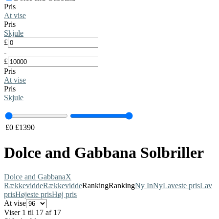
Pris
At vise
Pris
Skjule
£
-
£
Pris
At vise
Pris
Skjule
£
0
£
1390
Dolce and Gabbana Solbriller
Dolce and Gabbana
X
Rækkevidde
Rækkevidde
Ranking
Ranking
Ny In
Ny
Laveste pris
Lav
pris
Højeste pris
Høj pris
At vise
Viser 1 til 17 af 17