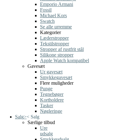
Emporio Armani
Fossil
Michael Kors
Swatch
Se alle urremme
Kategorier
Læderstropper
Tekstilstropper
Stropper af rustfrit stål
Silikone stropper
Apple Watch kompatibel
Gavesæt
Ur gavesæt
Smykkegavesæt
Flere muligheder
Punge
Tegnebøger
Kortholdere
Tasker
Nøgleringe
Salg
>
<
Salg
Særlige tilbud
Ure
udsalg
Smykkeudsalg