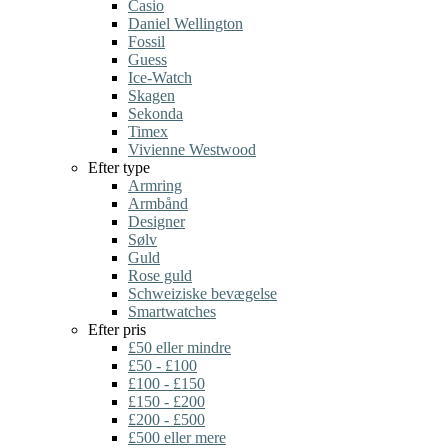
Casio
Daniel Wellington
Fossil
Guess
Ice-Watch
Skagen
Sekonda
Timex
Vivienne Westwood
Efter type
Armring
Armbånd
Designer
Sølv
Guld
Rose guld
Schweiziske bevægelse
Smartwatches
Efter pris
£50 eller mindre
£50 - £100
£100 - £150
£150 - £200
£200 - £500
£500 eller mere