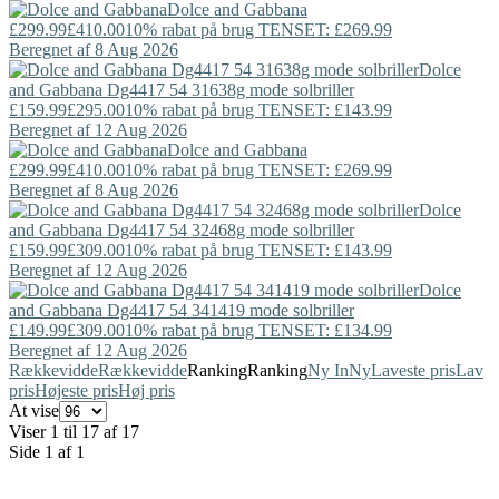
Dolce and Gabbana
£299.99
£410.00
10% rabat på brug TENSET: £269.99
Beregnet af 8 Aug 2026
Dolce
and Gabbana
Dg4417 54 31638g mode solbriller
£159.99
£295.00
10% rabat på brug TENSET: £143.99
Beregnet af 12 Aug 2026
Dolce and Gabbana
£299.99
£410.00
10% rabat på brug TENSET: £269.99
Beregnet af 8 Aug 2026
Dolce
and Gabbana
Dg4417 54 32468g mode solbriller
£159.99
£309.00
10% rabat på brug TENSET: £143.99
Beregnet af 12 Aug 2026
Dolce
and Gabbana
Dg4417 54 341419 mode solbriller
£149.99
£309.00
10% rabat på brug TENSET: £134.99
Beregnet af 12 Aug 2026
Rækkevidde
Rækkevidde
Ranking
Ranking
Ny In
Ny
Laveste pris
Lav
pris
Højeste pris
Høj pris
At vise
Viser 1 til 17 af 17
Side 1 af 1