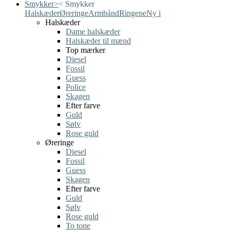
Smykker
>
<
Smykker
Halskæder
Øreringe
Armbånd
Ringene
Ny i
Halskæder
Dame halskæder
Halskæder til mænd
Top mærker
Diesel
Fossil
Guess
Police
Skagen
Efter farve
Guld
Sølv
Rose guld
Øreringe
Diesel
Fossil
Guess
Skagen
Efter farve
Guld
Sølv
Rose guld
To tone