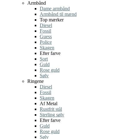
Armbånd
Dame armbånd
Armbånd til mænd
Top mærker
Diesel
Fossil
Guess
Police
Skagen
Efter farve
Sort
Guld
Rose guld
Sølv
Ringene
Diesel
Fossil
Skagen
Af Metal
Rustfrit stål
Sterling sølv
Efter farve
Guld
Rose guld
Sølv