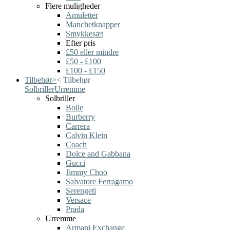
Flere muligheder
Amuletter
Manchetknapper
Smykkesæt
Efter pris
£50 eller mindre
£50 - £100
£100 - £150
Tilbehør
>
<
Tilbehør
Solbriller
Urremme
Solbriller
Bolle
Burberry
Carrera
Calvin Klein
Coach
Dolce and Gabbana
Gucci
Jimmy Choo
Salvatore Ferragamo
Serengeti
Versace
Prada
Urremme
Armani Exchange