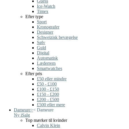
Guess
Ice-Watch
Timex
Efter type
Sport
Kronografer
Designer
Schweizisk bevægelse
Sølv
Guld
Digital
Automatisk
Læderrem
Smartwatches
Efter pris
£50 eller mindre
£50 - £100
£100 - £150
£150 - £200
£200 - £500
£500 eller mere
Dameure
>
<
Dameure
Ny i
Salg
Top mærker til kvinder
Calvin Klein