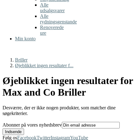
Alle
udsalgsvarer
Alle
rydningsgenstande
Renoverede
ure
Min konto
Briller
Øjeblikket ingen resultater f...
Øjeblikket ingen resultater for
Max and Co Briller
Desværre, der er ikke nogen produkter, som matcher dine
søgekriterier.
Abonner på vores nyhedsbrev
Følg os
Facebook
Twitter
Instagram
YouTube