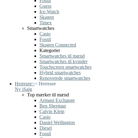
Fossil
Guess
Ice-Watch
Skagen
Timex
Smartwatches
Casio
Fossil
Skagen Connected
Kategorier
Smartwatches til mænd
Smartwatches til kvinder
Touchscreen smartwatches
Hybrid smartwatches
Renoverede smartwatches
Herreure
>
<
Herreure
Ny i
Salg
Top mærker til mænd
Armani Exchange
Ben Sherman
Calvin Klein
Casio
Daniel Wellington
Diesel
Fossil