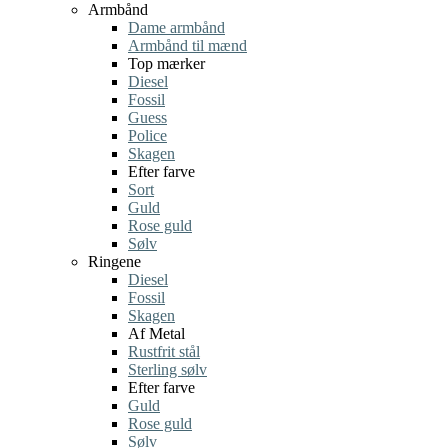
Armbånd
Dame armbånd
Armbånd til mænd
Top mærker
Diesel
Fossil
Guess
Police
Skagen
Efter farve
Sort
Guld
Rose guld
Sølv
Ringene
Diesel
Fossil
Skagen
Af Metal
Rustfrit stål
Sterling sølv
Efter farve
Guld
Rose guld
Sølv