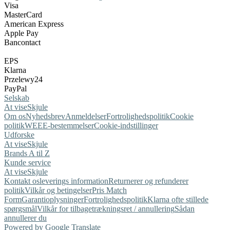
Visa
MasterCard
American Express
Apple Pay
Bancontact
EPS
Klarna
Przelewy24
PayPal
Selskab
At vise
Skjule
Om os
Nyhedsbrev
Anmeldelser
Fortrolighedspolitik
Cookie
politik
WEEE-bestemmelser
Cookie-indstillinger
Udforske
At vise
Skjule
Brands A til Z
Kunde service
At vise
Skjule
Kontakt os
leverings information
Returnerer og refunderer
politik
Vilkår og betingelser
Pris Match
Form
Garantioplysninger
Fortrolighedspolitik
Klarna ofte stillede
spørgsmål
Vilkår for tilbagetrækningsret / annullering
Sådan
annullerer du
Powered by Google Translate