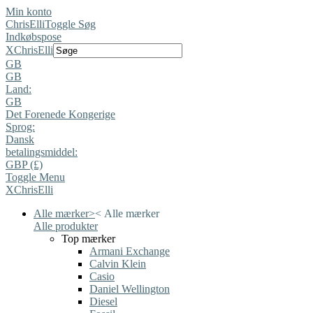
Min konto
ChrisElli
Toggle Søg
Indkøbspose
X
ChrisElli
GB
GB
Land:
GB
Det Forenede Kongerige
Sprog:
Dansk
betalingsmiddel:
GBP (£)
Toggle Menu
X
ChrisElli
Alle mærker
>
<
Alle mærker
Alle produkter
Top mærker
Armani Exchange
Calvin Klein
Casio
Daniel Wellington
Diesel