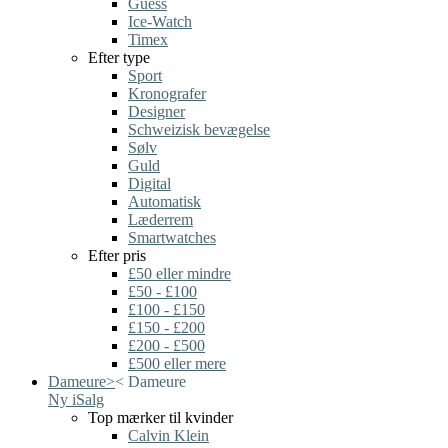
Guess
Ice-Watch
Timex
Efter type
Sport
Kronografer
Designer
Schweizisk bevægelse
Sølv
Guld
Digital
Automatisk
Læderrem
Smartwatches
Efter pris
£50 eller mindre
£50 - £100
£100 - £150
£150 - £200
£200 - £500
£500 eller mere
Dameure
>
<
Dameure
Ny i
Salg
Top mærker til kvinder
Calvin Klein