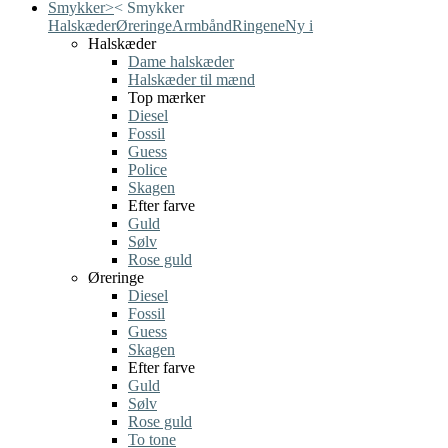
Smykker
>
<
Smykker
Halskæder
Øreringe
Armbånd
Ringene
Ny i
Halskæder
Dame halskæder
Halskæder til mænd
Top mærker
Diesel
Fossil
Guess
Police
Skagen
Efter farve
Guld
Sølv
Rose guld
Øreringe
Diesel
Fossil
Guess
Skagen
Efter farve
Guld
Sølv
Rose guld
To tone