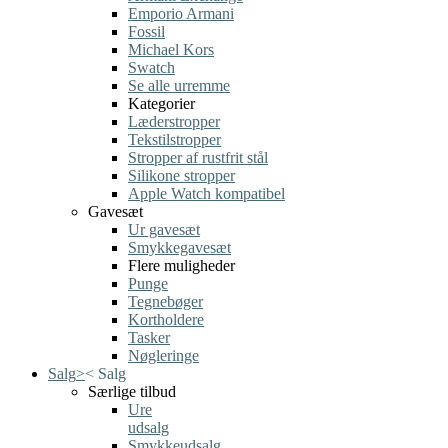
Emporio Armani
Fossil
Michael Kors
Swatch
Se alle urremme
Kategorier
Læderstropper
Tekstilstropper
Stropper af rustfrit stål
Silikone stropper
Apple Watch kompatibel
Gavesæt
Ur gavesæt
Smykkegavesæt
Flere muligheder
Punge
Tegnebøger
Kortholdere
Tasker
Nøgleringe
Salg
>
<
Salg
Særlige tilbud
Ure
udsalg
Smykkeudsalg