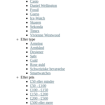
Casio
Daniel Wellington
Fossil
Guess
Ice-Watch
Skagen
Sekonda
Timex
Vivienne Westwood
Efter type
Armring
Armbånd
Designer
Sølv
Guld
Rose guld
Schweiziske bevægelse
Smartwatches
Efter pris
£50 eller mindre
£50 - £100
£100 - £150
£150 - £200
£200 - £500
£500 eller mere