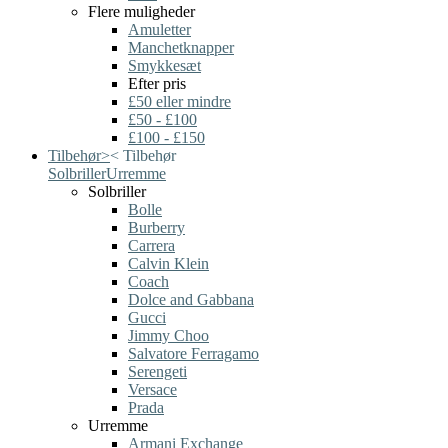
Flere muligheder
Amuletter
Manchetknapper
Smykkesæt
Efter pris
£50 eller mindre
£50 - £100
£100 - £150
Tilbehør
>
<
Tilbehør
Solbriller
Urremme
Solbriller
Bolle
Burberry
Carrera
Calvin Klein
Coach
Dolce and Gabbana
Gucci
Jimmy Choo
Salvatore Ferragamo
Serengeti
Versace
Prada
Urremme
Armani Exchange