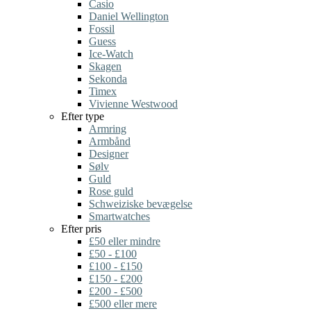
Casio
Daniel Wellington
Fossil
Guess
Ice-Watch
Skagen
Sekonda
Timex
Vivienne Westwood
Efter type
Armring
Armbånd
Designer
Sølv
Guld
Rose guld
Schweiziske bevægelse
Smartwatches
Efter pris
£50 eller mindre
£50 - £100
£100 - £150
£150 - £200
£200 - £500
£500 eller mere