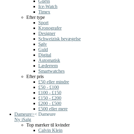
Guess
Ice-Watch
Timex
Efter type
Sport
Kronografer
Designer
Schweizisk bevægelse
Sølv
Guld
Digital
Automatisk
Læderrem
Smartwatches
Efter pris
£50 eller mindre
£50 - £100
£100 - £150
£150 - £200
£200 - £500
£500 eller mere
Dameure
>
<
Dameure
Ny i
Salg
Top mærker til kvinder
Calvin Klein