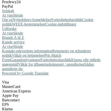
Przelewy24
PayPal
Selskab
At vise
Skjule
Om os
Nyhedsbrev
Anmeldelser
Fortrolighedspolitik
Cookie
politik
WEEE-bestemmelser
Cookie-indstillinger
Udforske
At vise
Skjule
Brands A til Z
Kunde service
At vise
Skjule
Kontakt os
leverings information
Returnerer og refunderer
politik
Vilkår og betingelser
Pris Match
Form
Garantioplysninger
Fortrolighedspolitik
Klarna ofte stillede
spørgsmål
Vilkår for tilbagetrækningsret / annullering
Sådan
annullerer du
Powered by Google Translate
Visa
MasterCard
American Express
Apple Pay
Bancontact
EPS
Klarna