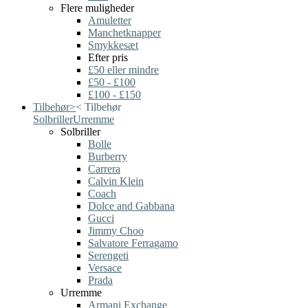
Flere muligheder
Amuletter
Manchetknapper
Smykkesæt
Efter pris
£50 eller mindre
£50 - £100
£100 - £150
Tilbehør
>
<
Tilbehør
Solbriller
Urremme
Solbriller
Bolle
Burberry
Carrera
Calvin Klein
Coach
Dolce and Gabbana
Gucci
Jimmy Choo
Salvatore Ferragamo
Serengeti
Versace
Prada
Urremme
Armani Exchange