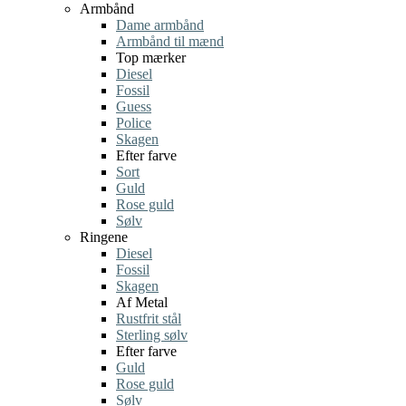
Armbånd
Dame armbånd
Armbånd til mænd
Top mærker
Diesel
Fossil
Guess
Police
Skagen
Efter farve
Sort
Guld
Rose guld
Sølv
Ringene
Diesel
Fossil
Skagen
Af Metal
Rustfrit stål
Sterling sølv
Efter farve
Guld
Rose guld
Sølv