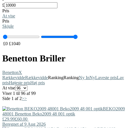
£
Pris
At vise
Pris
Skjule
£
0
£
1040
Benetton Briller
Benetton
X
Rækkevidde
Rækkevidde
Ranking
Ranking
Ny In
Ny
Laveste pris
Lav
pris
Højeste pris
Høj pris
At vise
Viser 1 til 96 af 99
Side 1 af 2
>>
BEKO2009
48001
Benetton
Beko2009 48 001 optik
£29.99
£60.00
Beregnet af 9 Aug 2026