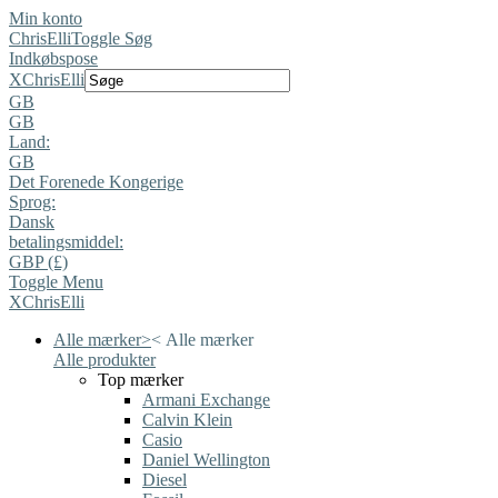
Min konto
ChrisElli
Toggle Søg
Indkøbspose
X
ChrisElli
GB
GB
Land:
GB
Det Forenede Kongerige
Sprog:
Dansk
betalingsmiddel:
GBP (£)
Toggle Menu
X
ChrisElli
Alle mærker
>
<
Alle mærker
Alle produkter
Top mærker
Armani Exchange
Calvin Klein
Casio
Daniel Wellington
Diesel