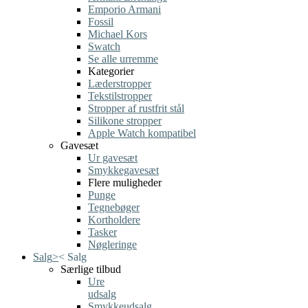
Emporio Armani
Fossil
Michael Kors
Swatch
Se alle urremme
Kategorier
Læderstropper
Tekstilstropper
Stropper af rustfrit stål
Silikone stropper
Apple Watch kompatibel
Gavesæt
Ur gavesæt
Smykkegavesæt
Flere muligheder
Punge
Tegnebøger
Kortholdere
Tasker
Nøgleringe
Salg
>
<
Salg
Særlige tilbud
Ure
udsalg
Smykkeudsalg