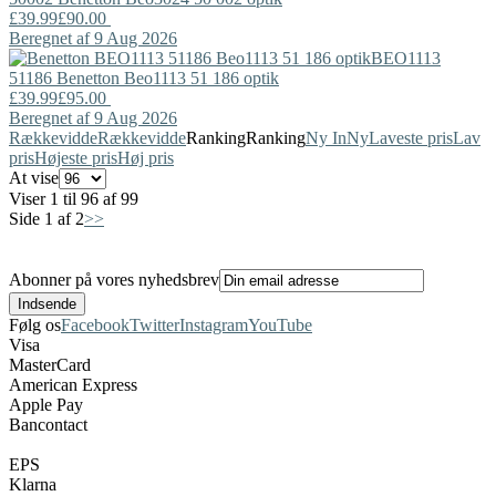
£39.99
£90.00
Beregnet af 9 Aug 2026
BEO1113
51186
Benetton
Beo1113 51 186 optik
£39.99
£95.00
Beregnet af 9 Aug 2026
Rækkevidde
Rækkevidde
Ranking
Ranking
Ny In
Ny
Laveste pris
Lav
pris
Højeste pris
Høj pris
At vise
Viser 1 til 96 af 99
Side 1 af 2
>>
Abonner på vores nyhedsbrev
Følg os
Facebook
Twitter
Instagram
YouTube
Visa
MasterCard
American Express
Apple Pay
Bancontact
EPS
Klarna