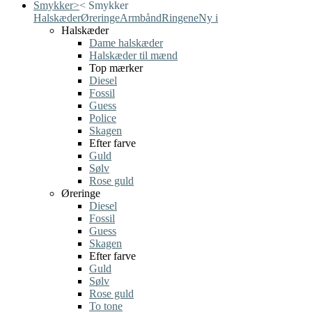
Smykker
>
<
Smykker
Halskæder
Øreringe
Armbånd
Ringene
Ny i
Halskæder
Dame halskæder
Halskæder til mænd
Top mærker
Diesel
Fossil
Guess
Police
Skagen
Efter farve
Guld
Sølv
Rose guld
Øreringe
Diesel
Fossil
Guess
Skagen
Efter farve
Guld
Sølv
Rose guld
To tone