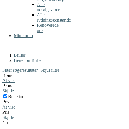
Alle
udsalgsvarer
Alle
rydningsgenstande
Renoverede
ure
Min konto
Briller
Benetton Briller
Filter søgeresultater
+
Skjul filtre
-
Brand
At vise
Brand
Skjule
Benetton
Pris
At vise
Pris
Skjule
£
-