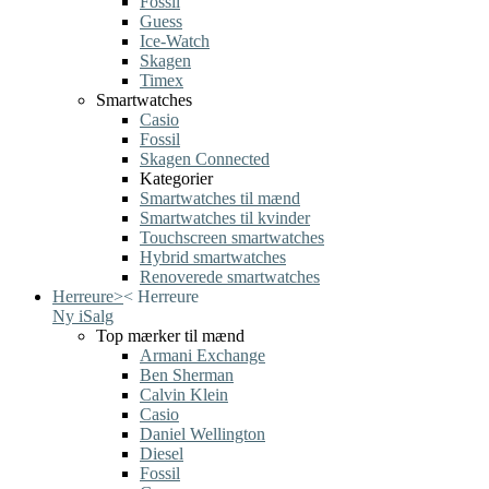
Fossil
Guess
Ice-Watch
Skagen
Timex
Smartwatches
Casio
Fossil
Skagen Connected
Kategorier
Smartwatches til mænd
Smartwatches til kvinder
Touchscreen smartwatches
Hybrid smartwatches
Renoverede smartwatches
Herreure
>
<
Herreure
Ny i
Salg
Top mærker til mænd
Armani Exchange
Ben Sherman
Calvin Klein
Casio
Daniel Wellington
Diesel
Fossil