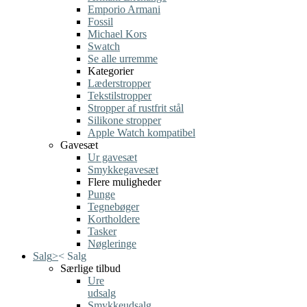
Emporio Armani
Fossil
Michael Kors
Swatch
Se alle urremme
Kategorier
Læderstropper
Tekstilstropper
Stropper af rustfrit stål
Silikone stropper
Apple Watch kompatibel
Gavesæt
Ur gavesæt
Smykkegavesæt
Flere muligheder
Punge
Tegnebøger
Kortholdere
Tasker
Nøgleringe
Salg
>
<
Salg
Særlige tilbud
Ure
udsalg
Smykkeudsalg