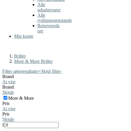
Alle
udsalgsvarer
Alle
rydningsgenstande
Renoverede
ure
Min konto
Briller
More & More Briller
Filter søgeresultater
+
Skjul filtre
-
Brand
At vise
Brand
Skjule
More & More
Pris
At vise
Pris
Skjule
£
-