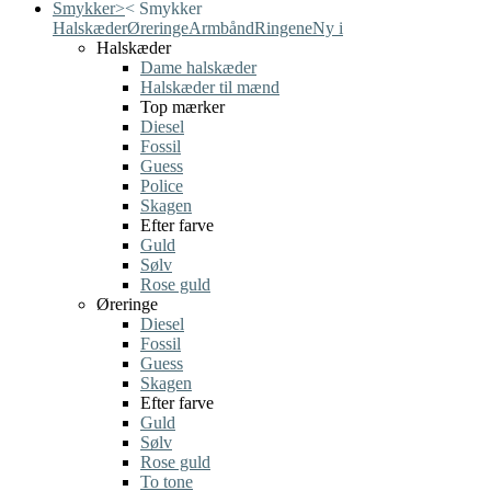
Smykker
>
<
Smykker
Halskæder
Øreringe
Armbånd
Ringene
Ny i
Halskæder
Dame halskæder
Halskæder til mænd
Top mærker
Diesel
Fossil
Guess
Police
Skagen
Efter farve
Guld
Sølv
Rose guld
Øreringe
Diesel
Fossil
Guess
Skagen
Efter farve
Guld
Sølv
Rose guld
To tone