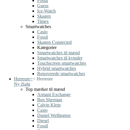
Fossil
Guess
Ice-Watch
Skagen
Timex
Smartwatches
Casio
Fossil
Skagen Connected
Kategorier
Smartwatches til mænd
Smartwatches til kvinder
Touchscreen smartwatches
Hybrid smartwatches
Renoverede smartwatches
Herreure
>
<
Herreure
Ny i
Salg
Top mærker til mænd
Armani Exchange
Ben Sherman
Calvin Klein
Casio
Daniel Wellington
Diesel
Fossil