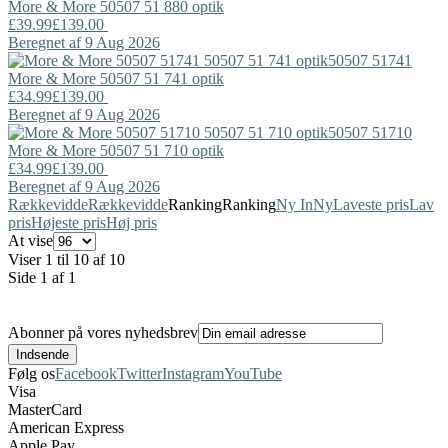
More & More
50507 51 880 optik
£39.99
£139.00
Beregnet af 9 Aug 2026
50507 51741
More & More
50507 51 741 optik
£34.99
£139.00
Beregnet af 9 Aug 2026
50507 51710
More & More
50507 51 710 optik
£34.99
£139.00
Beregnet af 9 Aug 2026
Rækkevidde
Rækkevidde
Ranking
Ranking
Ny In
Ny
Laveste pris
Lav
pris
Højeste pris
Høj pris
At vise
Viser 1 til 10 af 10
Side 1 af 1
Abonner på vores nyhedsbrev
Følg os
Facebook
Twitter
Instagram
YouTube
Visa
MasterCard
American Express
Apple Pay