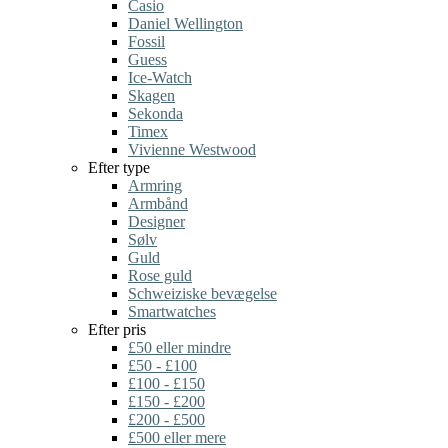
Casio
Daniel Wellington
Fossil
Guess
Ice-Watch
Skagen
Sekonda
Timex
Vivienne Westwood
Efter type
Armring
Armbånd
Designer
Sølv
Guld
Rose guld
Schweiziske bevægelse
Smartwatches
Efter pris
£50 eller mindre
£50 - £100
£100 - £150
£150 - £200
£200 - £500
£500 eller mere