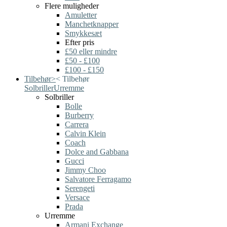
Flere muligheder
Amuletter
Manchetknapper
Smykkesæt
Efter pris
£50 eller mindre
£50 - £100
£100 - £150
Tilbehør
>
<
Tilbehør
Solbriller
Urremme
Solbriller
Bolle
Burberry
Carrera
Calvin Klein
Coach
Dolce and Gabbana
Gucci
Jimmy Choo
Salvatore Ferragamo
Serengeti
Versace
Prada
Urremme
Armani Exchange