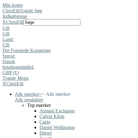
Min konto
ChrisElli
Toggle Søg
Indkøbspose
X
ChrisElli
GB
GB
Land:
GB
Det Forenede Kongerige
Sprog:
Dansk
betalingsmiddel:
GBP (£)
Toggle Menu
X
ChrisElli
Alle mærker
>
<
Alle mærker
Alle produkter
Top mærker
Armani Exchange
Calvin Klein
Casio
Daniel Wellington
Diesel