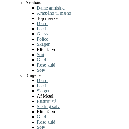
Armbånd
Dame armbånd
Armbånd til mænd
Top mærker
Diesel
Fossil
Guess
Police
Skagen
Efter farve
Sort
Guld
Rose guld
Sølv
Ringene
Diesel
Fossil
Skagen
Af Metal
Rustfrit stål
Sterling sølv
Efter farve
Guld
Rose guld
Sølv