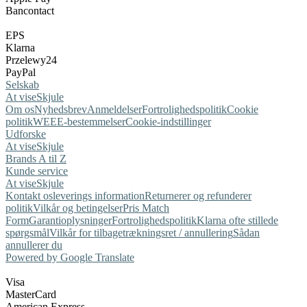
Bancontact
EPS
Klarna
Przelewy24
PayPal
Selskab
At vise
Skjule
Om os
Nyhedsbrev
Anmeldelser
Fortrolighedspolitik
Cookie
politik
WEEE-bestemmelser
Cookie-indstillinger
Udforske
At vise
Skjule
Brands A til Z
Kunde service
At vise
Skjule
Kontakt os
leverings information
Returnerer og refunderer
politik
Vilkår og betingelser
Pris Match
Form
Garantioplysninger
Fortrolighedspolitik
Klarna ofte stillede
spørgsmål
Vilkår for tilbagetrækningsret / annullering
Sådan
annullerer du
Powered by Google Translate
Visa
MasterCard
American Express