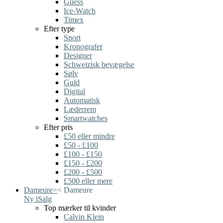
Guess
Ice-Watch
Timex
Efter type
Sport
Kronografer
Designer
Schweizisk bevægelse
Sølv
Guld
Digital
Automatisk
Læderrem
Smartwatches
Efter pris
£50 eller mindre
£50 - £100
£100 - £150
£150 - £200
£200 - £500
£500 eller mere
Dameure
>
<
Dameure
Ny i
Salg
Top mærker til kvinder
Calvin Klein