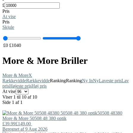
£
Pris
At vise
Pris
Skjule
£
0
£
1040
More & More Briller
More & More
X
Rækkevidde
Rækkevidde
Ranking
Ranking
Ny In
Ny
Laveste pris
Lav
pris
Højeste pris
Høj pris
At vise
Viser 1 til 10 af 10
Side 1 af 1
50508 48380
More & More
50508 48 380 optik
£39.99
£149.00
Beregnet af 9 Aug 2026