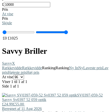
£
Pris
At vise
Pris
Skjule
£
0
£
1025
Savvy Briller
Savvy
X
Rækkevidde
Rækkevidde
Ranking
Ranking
Ny In
Ny
Laveste pris
Lav
pris
Højeste pris
Høj pris
At vise
Viser 1 til 1 af 1
Side 1 af 1
SV0397-059-52
Savvy
Sv0397 52 059 optik
£24.99
£55.00
Beregnet af 11 Aug 2026