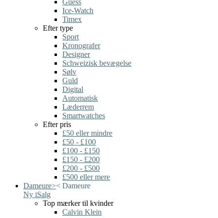
Guess
Ice-Watch
Timex
Efter type
Sport
Kronografer
Designer
Schweizisk bevægelse
Sølv
Guld
Digital
Automatisk
Læderrem
Smartwatches
Efter pris
£50 eller mindre
£50 - £100
£100 - £150
£150 - £200
£200 - £500
£500 eller mere
Dameure
>
<
Dameure
Ny i
Salg
Top mærker til kvinder
Calvin Klein