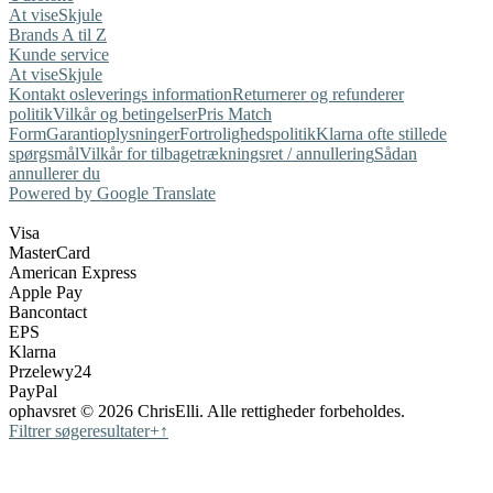
At vise
Skjule
Brands A til Z
Kunde service
At vise
Skjule
Kontakt os
leverings information
Returnerer og refunderer
politik
Vilkår og betingelser
Pris Match
Form
Garantioplysninger
Fortrolighedspolitik
Klarna ofte stillede
spørgsmål
Vilkår for tilbagetrækningsret / annullering
Sådan
annullerer du
Powered by Google Translate
Visa
MasterCard
American Express
Apple Pay
Bancontact
EPS
Klarna
Przelewy24
PayPal
ophavsret © 2026 ChrisElli. Alle rettigheder forbeholdes.
Filtrer søgeresultater
+
↑