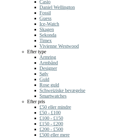
Casio
Daniel Wellington
Fossil
Guess
Ice-Watch
Skagen
Sekonda
Timex
Vivienne Westwood
Efter type
Armring
Armbånd
Designer
Sølv
Guld
Rose guld
Schweiziske bevægelse
Smartwatches
Efter pris
£50 eller mindre
£50 - £100
£100 - £150
£150 - £200
£200 - £500
£500 eller mere