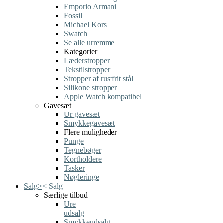
Emporio Armani
Fossil
Michael Kors
Swatch
Se alle urremme
Kategorier
Læderstropper
Tekstilstropper
Stropper af rustfrit stål
Silikone stropper
Apple Watch kompatibel
Gavesæt
Ur gavesæt
Smykkegavesæt
Flere muligheder
Punge
Tegnebøger
Kortholdere
Tasker
Nøgleringe
Salg
>
<
Salg
Særlige tilbud
Ure
udsalg
Smykkeudsalg