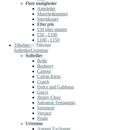
Flere muligheder
Amuletter
Manchetknapper
Smykkesæt
Efter pris
£50 eller mindre
£50 - £100
£100 - £150
Tilbehør
>
<
Tilbehør
Solbriller
Urremme
Solbriller
Bolle
Burberry
Carrera
Calvin Klein
Coach
Dolce and Gabbana
Gucci
Jimmy Choo
Salvatore Ferragamo
Serengeti
Versace
Prada
Urremme
Armani Exchange