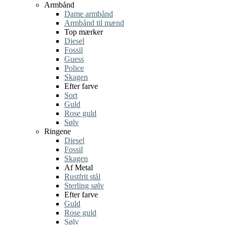
Armbånd
Dame armbånd
Armbånd til mænd
Top mærker
Diesel
Fossil
Guess
Police
Skagen
Efter farve
Sort
Guld
Rose guld
Sølv
Ringene
Diesel
Fossil
Skagen
Af Metal
Rustfrit stål
Sterling sølv
Efter farve
Guld
Rose guld
Sølv