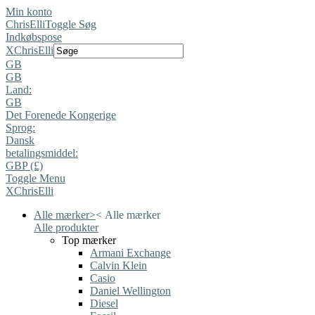
Min konto
ChrisElli
Toggle Søg
Indkøbspose
X
ChrisElli
GB
GB
Land:
GB
Det Forenede Kongerige
Sprog:
Dansk
betalingsmiddel:
GBP (£)
Toggle Menu
X
ChrisElli
Alle mærker
>
<
Alle mærker
Alle produkter
Top mærker
Armani Exchange
Calvin Klein
Casio
Daniel Wellington
Diesel