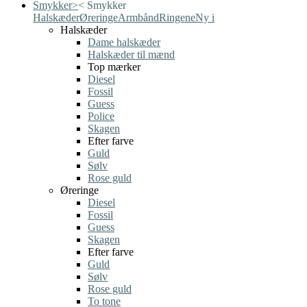
Smykker
>
<
Smykker
Halskæder
Øreringe
Armbånd
Ringene
Ny i
Halskæder
Dame halskæder
Halskæder til mænd
Top mærker
Diesel
Fossil
Guess
Police
Skagen
Efter farve
Guld
Sølv
Rose guld
Øreringe
Diesel
Fossil
Guess
Skagen
Efter farve
Guld
Sølv
Rose guld
To tone