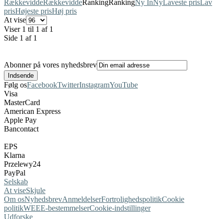
Rækkevidde
Rækkevidde
Ranking
Ranking
Ny In
Ny
Laveste pris
Lav
pris
Højeste pris
Høj pris
At vise
Viser 1 til 1 af 1
Side 1 af 1
Abonner på vores nyhedsbrev
Følg os
Facebook
Twitter
Instagram
YouTube
Visa
MasterCard
American Express
Apple Pay
Bancontact
EPS
Klarna
Przelewy24
PayPal
Selskab
At vise
Skjule
Om os
Nyhedsbrev
Anmeldelser
Fortrolighedspolitik
Cookie
politik
WEEE-bestemmelser
Cookie-indstillinger
Udforske