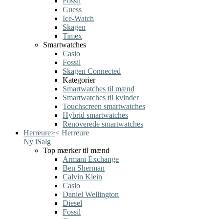
Fossil
Guess
Ice-Watch
Skagen
Timex
Smartwatches
Casio
Fossil
Skagen Connected
Kategorier
Smartwatches til mænd
Smartwatches til kvinder
Touchscreen smartwatches
Hybrid smartwatches
Renoverede smartwatches
Herreure
>
<
Herreure
Ny i
Salg
Top mærker til mænd
Armani Exchange
Ben Sherman
Calvin Klein
Casio
Daniel Wellington
Diesel
Fossil