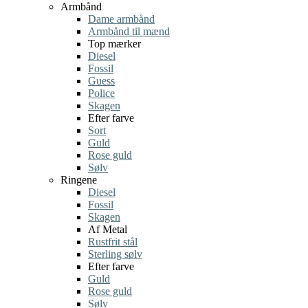
Armbånd
Dame armbånd
Armbånd til mænd
Top mærker
Diesel
Fossil
Guess
Police
Skagen
Efter farve
Sort
Guld
Rose guld
Sølv
Ringene
Diesel
Fossil
Skagen
Af Metal
Rustfrit stål
Sterling sølv
Efter farve
Guld
Rose guld
Sølv