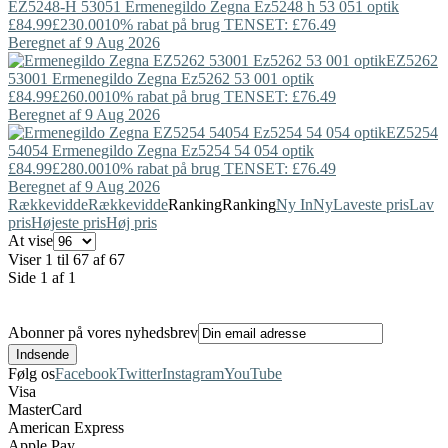
EZ5248-H 53051
Ermenegildo Zegna
Ez5248 h 53 051 optik
£84.99
£230.00
10% rabat på brug TENSET: £76.49
Beregnet af 9 Aug 2026
EZ5262
53001
Ermenegildo Zegna
Ez5262 53 001 optik
£84.99
£260.00
10% rabat på brug TENSET: £76.49
Beregnet af 9 Aug 2026
EZ5254
54054
Ermenegildo Zegna
Ez5254 54 054 optik
£84.99
£280.00
10% rabat på brug TENSET: £76.49
Beregnet af 9 Aug 2026
Rækkevidde
Rækkevidde
Ranking
Ranking
Ny In
Ny
Laveste pris
Lav
pris
Højeste pris
Høj pris
At vise
Viser 1 til 67 af 67
Side 1 af 1
Abonner på vores nyhedsbrev
Følg os
Facebook
Twitter
Instagram
YouTube
Visa
MasterCard
American Express
Apple Pay