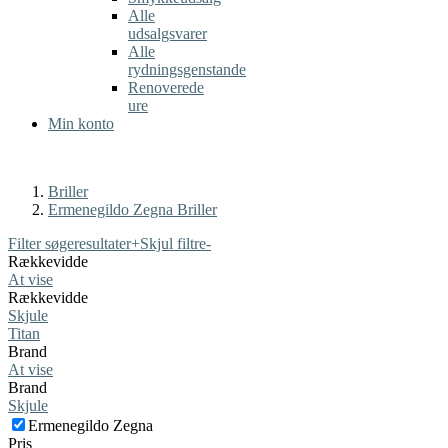
Alle
udsalgsvarer
Alle
rydningsgenstande
Renoverede
ure
Min konto
Briller
Ermenegildo Zegna Briller
Filter søgeresultater
+
Skjul filtre
-
Rækkevidde
At vise
Rækkevidde
Skjule
Titan
Brand
At vise
Brand
Skjule
Ermenegildo Zegna
Pris