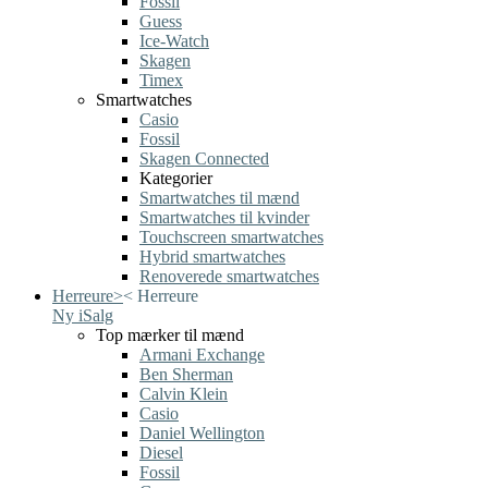
Fossil
Guess
Ice-Watch
Skagen
Timex
Smartwatches
Casio
Fossil
Skagen Connected
Kategorier
Smartwatches til mænd
Smartwatches til kvinder
Touchscreen smartwatches
Hybrid smartwatches
Renoverede smartwatches
Herreure
>
<
Herreure
Ny i
Salg
Top mærker til mænd
Armani Exchange
Ben Sherman
Calvin Klein
Casio
Daniel Wellington
Diesel
Fossil