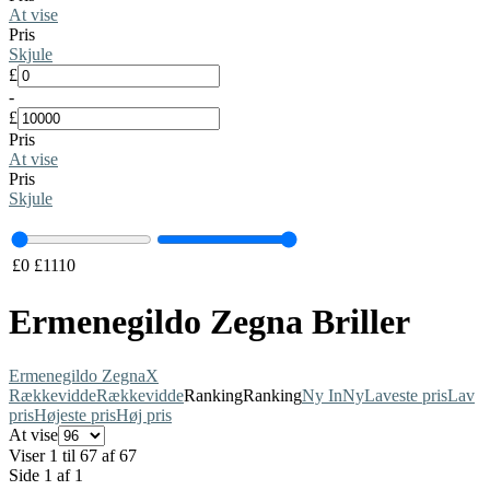
At vise
Pris
Skjule
£
-
£
Pris
At vise
Pris
Skjule
£
0
£
1110
Ermenegildo Zegna Briller
Ermenegildo Zegna
X
Rækkevidde
Rækkevidde
Ranking
Ranking
Ny In
Ny
Laveste pris
Lav
pris
Højeste pris
Høj pris
At vise
Viser 1 til 67 af 67
Side 1 af 1