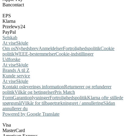
Bancontact
EPS
Klarna
Przelewy24
PayPal
Selskab
At vise
Skjule
Om os
Nyhedsbrev
Anmeldelser
Fortrolighedspolitik
Cookie
politik
WEEE-bestemmelser
Cookie-indstillinger
Udforske
At vise
Skjule
Brands A til Z
Kunde service
At vise
Skjule
Kontakt os
leverings information
Returnerer og refunderer
politik
Vilkår og betingelser
Pris Match
Form
Garantioplysninger
Fortrolighedspolitik
Klarna ofte stillede
spørgsmål
Vilkår for tilbagetrækningsret / annullering
Sådan
annullerer du
Powered by Google Translate
Visa
MasterCard
American Express