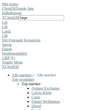
Min konto
ChrisElli
Toggle Søg
Indkøbspose
X
ChrisElli
GB
GB
Land:
GB
Det Forenede Kongerige
Sprog:
Dansk
betalingsmiddel:
GBP (£)
Toggle Menu
X
ChrisElli
Alle mærker
>
<
Alle mærker
Alle produkter
Top mærker
Armani Exchange
Calvin Klein
Casio
Daniel Wellington
Diesel