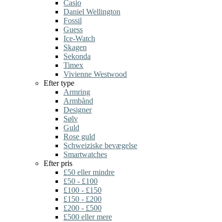
Casio
Daniel Wellington
Fossil
Guess
Ice-Watch
Skagen
Sekonda
Timex
Vivienne Westwood
Efter type
Armring
Armbånd
Designer
Sølv
Guld
Rose guld
Schweiziske bevægelse
Smartwatches
Efter pris
£50 eller mindre
£50 - £100
£100 - £150
£150 - £200
£200 - £500
£500 eller mere