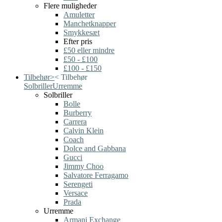
Flere muligheder
Amuletter
Manchetknapper
Smykkesæt
Efter pris
£50 eller mindre
£50 - £100
£100 - £150
Tilbehør
>
<
Tilbehør
Solbriller
Urremme
Solbriller
Bolle
Burberry
Carrera
Calvin Klein
Coach
Dolce and Gabbana
Gucci
Jimmy Choo
Salvatore Ferragamo
Serengeti
Versace
Prada
Urremme
Armani Exchange