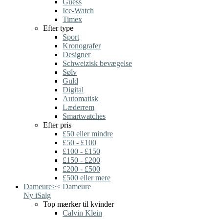
Guess
Ice-Watch
Timex
Efter type
Sport
Kronografer
Designer
Schweizisk bevægelse
Sølv
Guld
Digital
Automatisk
Læderrem
Smartwatches
Efter pris
£50 eller mindre
£50 - £100
£100 - £150
£150 - £200
£200 - £500
£500 eller mere
Dameure
>
<
Dameure
Ny i
Salg
Top mærker til kvinder
Calvin Klein