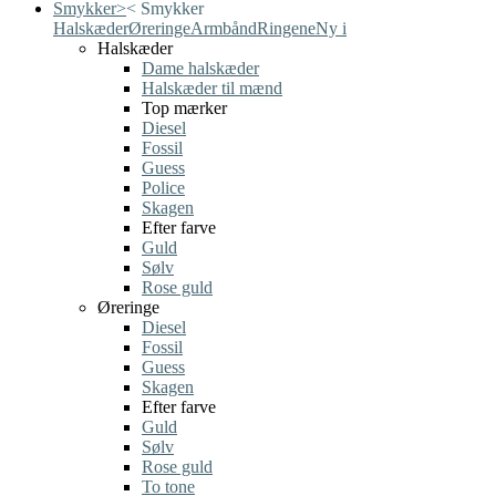
Smykker
>
<
Smykker
Halskæder
Øreringe
Armbånd
Ringene
Ny i
Halskæder
Dame halskæder
Halskæder til mænd
Top mærker
Diesel
Fossil
Guess
Police
Skagen
Efter farve
Guld
Sølv
Rose guld
Øreringe
Diesel
Fossil
Guess
Skagen
Efter farve
Guld
Sølv
Rose guld
To tone