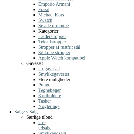
Emporio Armani
Fossil
Michael Kors
Swatch
Se alle urremme
Kategorier
Læderstropper
Tekstilstropper
Stropper af rustfrit stål
Silikone stropper
Apple Watch kompatibel
Gavesæt
Ur gavesæt
Smykkegavesæt
Flere muligheder
Punge
Tegnebøger
Kortholdere
Tasker
Nøgleringe
Salg
>
<
Salg
Særlige tilbud
Ure
udsalg
Smykkeudsalg