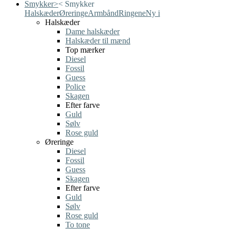
Smykker
>
<
Smykker
Halskæder
Øreringe
Armbånd
Ringene
Ny i
Halskæder
Dame halskæder
Halskæder til mænd
Top mærker
Diesel
Fossil
Guess
Police
Skagen
Efter farve
Guld
Sølv
Rose guld
Øreringe
Diesel
Fossil
Guess
Skagen
Efter farve
Guld
Sølv
Rose guld
To tone