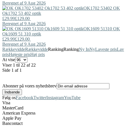
Beregnet af 9 Aug 2026
OK1702 53402
OK
Ok1702 53 402 optik
£29.99
£129.00
Beregnet af 9 Aug 2026
OK1609 51310
OK
Ok1609 51 310 optik
£29.99
£129.00
Beregnet af 9 Aug 2026
Rækkevidde
Rækkevidde
Ranking
Ranking
Ny In
Ny
Laveste pris
Lav
pris
Højeste pris
Høj pris
At vise
Viser 1 til 22 af 22
Side 1 af 1
Abonner på vores nyhedsbrev
Følg os
Facebook
Twitter
Instagram
YouTube
Visa
MasterCard
American Express
Apple Pay
Bancontact