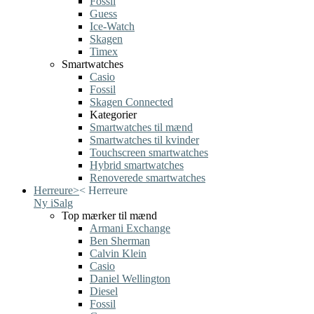
Fossil
Guess
Ice-Watch
Skagen
Timex
Smartwatches
Casio
Fossil
Skagen Connected
Kategorier
Smartwatches til mænd
Smartwatches til kvinder
Touchscreen smartwatches
Hybrid smartwatches
Renoverede smartwatches
Herreure
>
<
Herreure
Ny i
Salg
Top mærker til mænd
Armani Exchange
Ben Sherman
Calvin Klein
Casio
Daniel Wellington
Diesel
Fossil