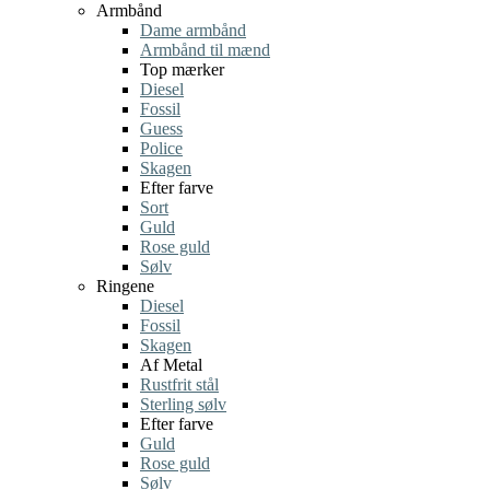
Armbånd
Dame armbånd
Armbånd til mænd
Top mærker
Diesel
Fossil
Guess
Police
Skagen
Efter farve
Sort
Guld
Rose guld
Sølv
Ringene
Diesel
Fossil
Skagen
Af Metal
Rustfrit stål
Sterling sølv
Efter farve
Guld
Rose guld
Sølv