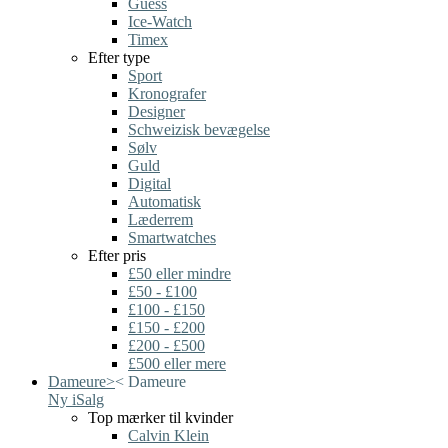
Guess
Ice-Watch
Timex
Efter type
Sport
Kronografer
Designer
Schweizisk bevægelse
Sølv
Guld
Digital
Automatisk
Læderrem
Smartwatches
Efter pris
£50 eller mindre
£50 - £100
£100 - £150
£150 - £200
£200 - £500
£500 eller mere
Dameure
>
<
Dameure
Ny i
Salg
Top mærker til kvinder
Calvin Klein