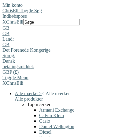
Min konto
ChrisElli
Toggle Søg
Indkøbspose
X
ChrisElli
GB
GB
Land:
GB
Det Forenede Kongerige
Sprog:
Dansk
betalingsmiddel:
GBP (£)
Toggle Menu
X
ChrisElli
Alle mærker
>
<
Alle mærker
Alle produkter
Top mærker
Armani Exchange
Calvin Klein
Casio
Daniel Wellington
Diesel