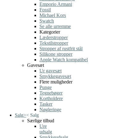
Emporio Armani
Fossil
Michael Kors
Swatch
Se alle urremme
Kategorier
Læderstropper
Tekstilstropper
Stropper af rustfrit stål
Silikone stropper
Apple Watch kompatibel
Gavesæt
Ur gavesæt
Smykkegavesæt
Flere muligheder
Punge
Tegnebøger
Kortholdere
Tasker
Nøgleringe
Salg
>
<
Salg
Særlige tilbud
Ure
udsalg
Smykkeudsalg