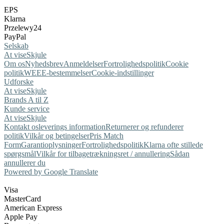
EPS
Klarna
Przelewy24
PayPal
Selskab
At vise
Skjule
Om os
Nyhedsbrev
Anmeldelser
Fortrolighedspolitik
Cookie
politik
WEEE-bestemmelser
Cookie-indstillinger
Udforske
At vise
Skjule
Brands A til Z
Kunde service
At vise
Skjule
Kontakt os
leverings information
Returnerer og refunderer
politik
Vilkår og betingelser
Pris Match
Form
Garantioplysninger
Fortrolighedspolitik
Klarna ofte stillede
spørgsmål
Vilkår for tilbagetrækningsret / annullering
Sådan
annullerer du
Powered by Google Translate
Visa
MasterCard
American Express
Apple Pay