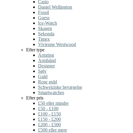
Casio
Daniel Wellington
Fossil
Guess
Ice-Watch
Skagen
Sekonda
Timex
Vivienne Westwood
Efter type
Armring
Armbånd
Designer
Sølv
Guld
Rose guld
Schweiziske bevægelse
Smartwatches
Efter pris
£50 eller mindre
£50 - £100
£100 - £150
£150 - £200
£200 - £500
£500 eller mere