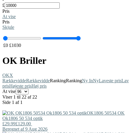
£
Pris
At vise
Pris
Skjule
£
0
£
1030
OK Briller
OK
X
Rækkevidde
Rækkevidde
Ranking
Ranking
Ny In
Ny
Laveste pris
Lav
pris
Højeste pris
Høj pris
At vise
Viser 1 til 22 af 22
Side 1 af 1
OK1806 50534
OK
Ok1806 50 534 optik
£29.99
£129.00
Beregnet af 9 Aug 2026