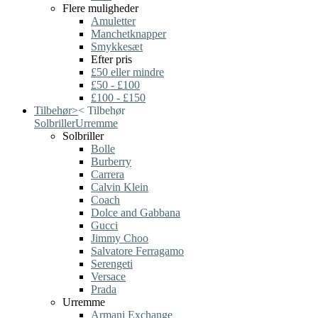
Flere muligheder
Amuletter
Manchetknapper
Smykkesæt
Efter pris
£50 eller mindre
£50 - £100
£100 - £150
Tilbehør
>
<
Tilbehør
Solbriller
Urremme
Solbriller
Bolle
Burberry
Carrera
Calvin Klein
Coach
Dolce and Gabbana
Gucci
Jimmy Choo
Salvatore Ferragamo
Serengeti
Versace
Prada
Urremme
Armani Exchange