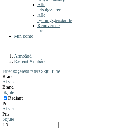
Alle
udsalgsvarer
Alle
rydningsgenstande
Renoverede
ure
Min konto
Armbånd
Radiant Armbånd
Filter søgeresultater
+
Skjul filtre
-
Brand
At vise
Brand
Skjule
Radiant
Pris
At vise
Pris
Skjule
£
-