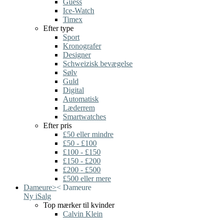
Guess
Ice-Watch
Timex
Efter type
Sport
Kronografer
Designer
Schweizisk bevægelse
Sølv
Guld
Digital
Automatisk
Læderrem
Smartwatches
Efter pris
£50 eller mindre
£50 - £100
£100 - £150
£150 - £200
£200 - £500
£500 eller mere
Dameure
>
<
Dameure
Ny i
Salg
Top mærker til kvinder
Calvin Klein