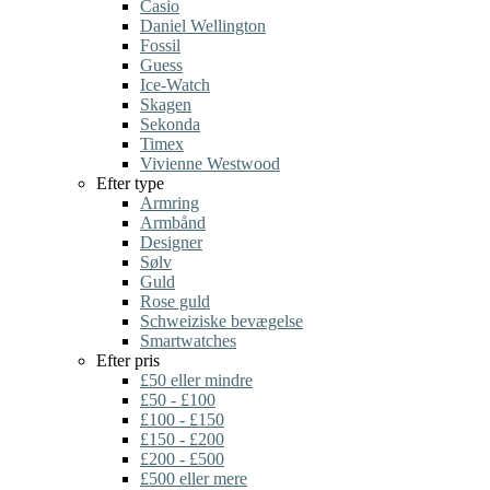
Casio
Daniel Wellington
Fossil
Guess
Ice-Watch
Skagen
Sekonda
Timex
Vivienne Westwood
Efter type
Armring
Armbånd
Designer
Sølv
Guld
Rose guld
Schweiziske bevægelse
Smartwatches
Efter pris
£50 eller mindre
£50 - £100
£100 - £150
£150 - £200
£200 - £500
£500 eller mere