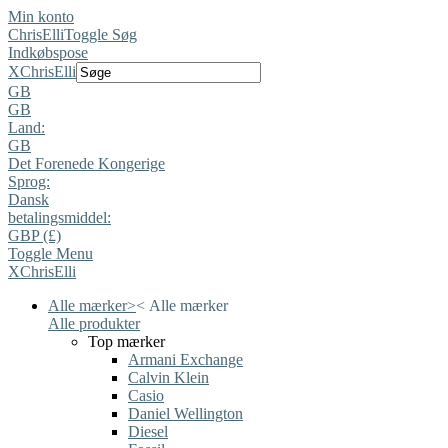
Min konto
ChrisElli
Toggle Søg
Indkøbspose
X
ChrisElli
GB
GB
Land:
GB
Det Forenede Kongerige
Sprog:
Dansk
betalingsmiddel:
GBP (£)
Toggle Menu
X
ChrisElli
Alle mærker
>
<
Alle mærker
Alle produkter
Top mærker
Armani Exchange
Calvin Klein
Casio
Daniel Wellington
Diesel