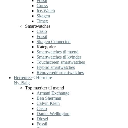
Fossil
Guess
Ice-Watch
Skagen
Timex
Smartwatches
Casio
Fossil
Skagen Connected
Kategorier
Smartwatches til mænd
Smartwatches til kvinder
Touchscreen smartwatches
Hybrid smartwatches
Renoverede smartwatches
Herreure
>
<
Herreure
Ny i
Salg
Top mærker til mænd
Armani Exchange
Ben Sherman
Calvin Klein
Casio
Daniel Wellington
Diesel
Fossil