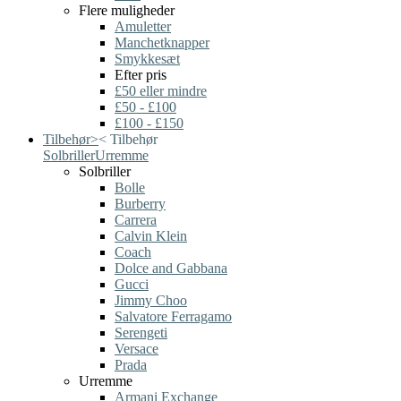
Flere muligheder
Amuletter
Manchetknapper
Smykkesæt
Efter pris
£50 eller mindre
£50 - £100
£100 - £150
Tilbehør
>
<
Tilbehør
Solbriller
Urremme
Solbriller
Bolle
Burberry
Carrera
Calvin Klein
Coach
Dolce and Gabbana
Gucci
Jimmy Choo
Salvatore Ferragamo
Serengeti
Versace
Prada
Urremme
Armani Exchange