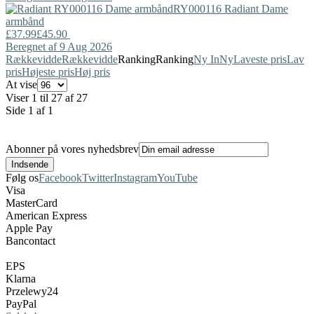
RY000116
Radiant
Dame
armbånd
£37.99
£45.90
Beregnet af 9 Aug 2026
Rækkevidde
Rækkevidde
Ranking
Ranking
Ny In
Ny
Laveste pris
Lav
pris
Højeste pris
Høj pris
At vise
Viser 1 til 27 af 27
Side 1 af 1
Abonner på vores nyhedsbrev
Følg os
Facebook
Twitter
Instagram
YouTube
Visa
MasterCard
American Express
Apple Pay
Bancontact
EPS
Klarna
Przelewy24
PayPal