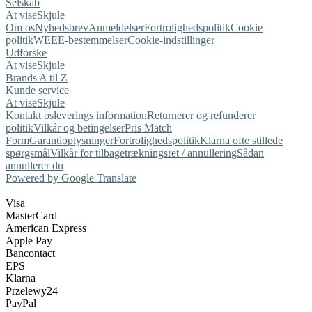
Selskab
At vise
Skjule
Om os
Nyhedsbrev
Anmeldelser
Fortrolighedspolitik
Cookie
politik
WEEE-bestemmelser
Cookie-indstillinger
Udforske
At vise
Skjule
Brands A til Z
Kunde service
At vise
Skjule
Kontakt os
leverings information
Returnerer og refunderer
politik
Vilkår og betingelser
Pris Match
Form
Garantioplysninger
Fortrolighedspolitik
Klarna ofte stillede
spørgsmål
Vilkår for tilbagetrækningsret / annullering
Sådan
annullerer du
Powered by Google Translate
Visa
MasterCard
American Express
Apple Pay
Bancontact
EPS
Klarna
Przelewy24
PayPal