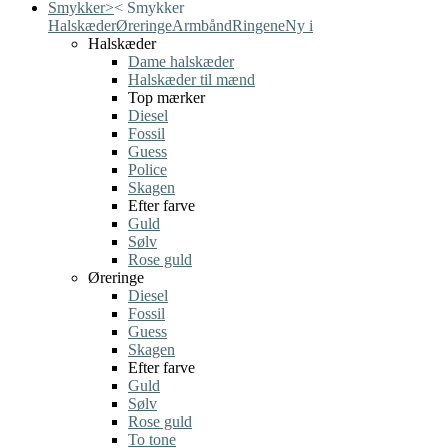
Smykker
>
<
Smykker
Halskæder
Øreringe
Armbånd
Ringene
Ny i
Halskæder
Dame halskæder
Halskæder til mænd
Top mærker
Diesel
Fossil
Guess
Police
Skagen
Efter farve
Guld
Sølv
Rose guld
Øreringe
Diesel
Fossil
Guess
Skagen
Efter farve
Guld
Sølv
Rose guld
To tone