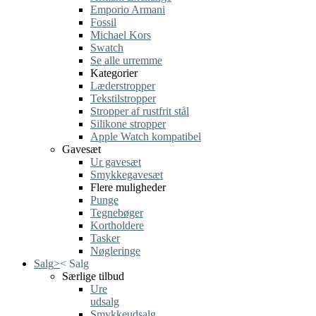
Emporio Armani
Fossil
Michael Kors
Swatch
Se alle urremme
Kategorier
Læderstropper
Tekstilstropper
Stropper af rustfrit stål
Silikone stropper
Apple Watch kompatibel
Gavesæt
Ur gavesæt
Smykkegavesæt
Flere muligheder
Punge
Tegnebøger
Kortholdere
Tasker
Nøgleringe
Salg
>
<
Salg
Særlige tilbud
Ure
udsalg
Smykkeudsalg