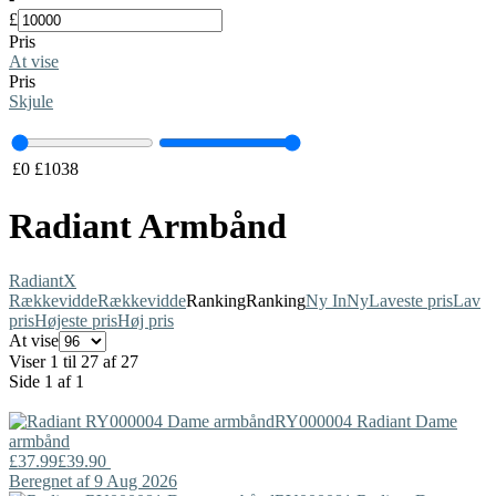
£
Pris
At vise
Pris
Skjule
£
0
£
1038
Radiant Armbånd
Radiant
X
Rækkevidde
Rækkevidde
Ranking
Ranking
Ny In
Ny
Laveste pris
Lav
pris
Højeste pris
Høj pris
At vise
Viser 1 til 27 af 27
Side 1 af 1
RY000004
Radiant
Dame
armbånd
£37.99
£39.90
Beregnet af 9 Aug 2026