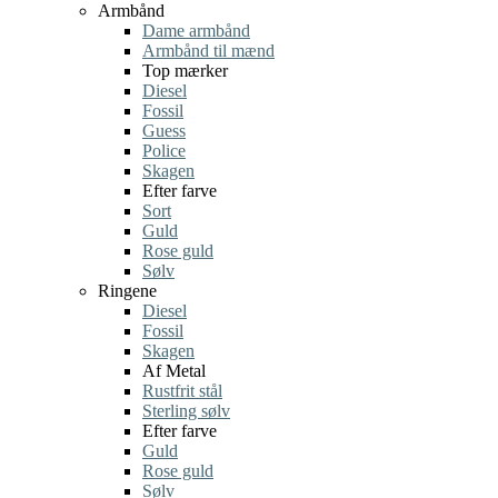
Armbånd
Dame armbånd
Armbånd til mænd
Top mærker
Diesel
Fossil
Guess
Police
Skagen
Efter farve
Sort
Guld
Rose guld
Sølv
Ringene
Diesel
Fossil
Skagen
Af Metal
Rustfrit stål
Sterling sølv
Efter farve
Guld
Rose guld
Sølv