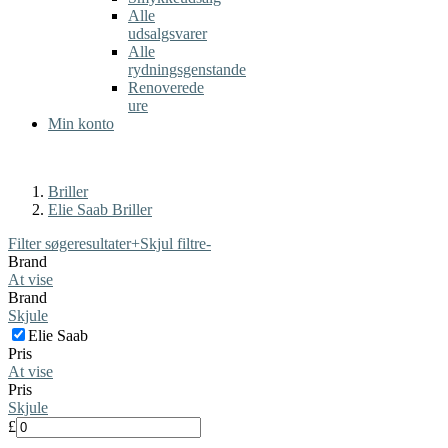
Alle
udsalgsvarer
Alle
rydningsgenstande
Renoverede
ure
Min konto
Briller
Elie Saab Briller
Filter søgeresultater
+
Skjul filtre
-
Brand
At vise
Brand
Skjule
Elie Saab
Pris
At vise
Pris
Skjule
£
-