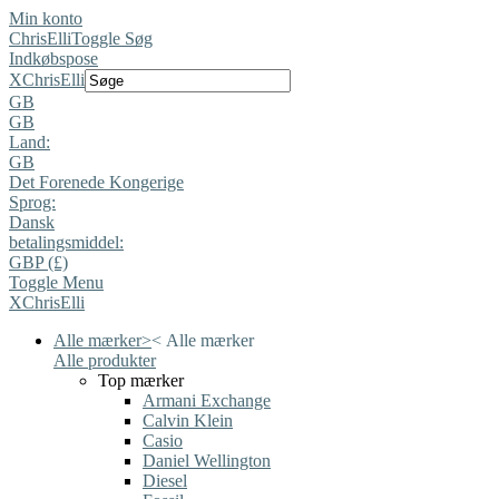
Min konto
ChrisElli
Toggle Søg
Indkøbspose
X
ChrisElli
GB
GB
Land:
GB
Det Forenede Kongerige
Sprog:
Dansk
betalingsmiddel:
GBP (£)
Toggle Menu
X
ChrisElli
Alle mærker
>
<
Alle mærker
Alle produkter
Top mærker
Armani Exchange
Calvin Klein
Casio
Daniel Wellington
Diesel