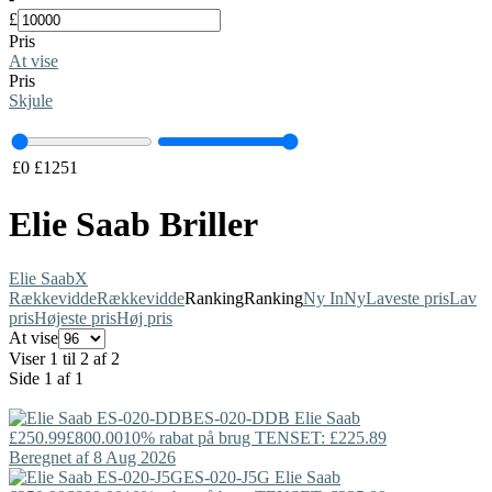
£
Pris
At vise
Pris
Skjule
£
0
£
1251
Elie Saab Briller
Elie Saab
X
Rækkevidde
Rækkevidde
Ranking
Ranking
Ny In
Ny
Laveste pris
Lav
pris
Højeste pris
Høj pris
At vise
Viser 1 til 2 af 2
Side 1 af 1
ES-020-DDB
Elie Saab
£250.99
£800.00
10% rabat på brug TENSET: £225.89
Beregnet af 8 Aug 2026
ES-020-J5G
Elie Saab