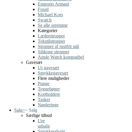
Emporio Armani
Fossil
Michael Kors
Swatch
Se alle urremme
Kategorier
Læderstropper
Tekstilstropper
Stropper af rustfrit stål
Silikone stropper
Apple Watch kompatibel
Gavesæt
Ur gavesæt
Smykkegavesæt
Flere muligheder
Punge
Tegnebøger
Kortholdere
Tasker
Nøgleringe
Salg
>
<
Salg
Særlige tilbud
Ure
udsalg
Smykkeudsalg