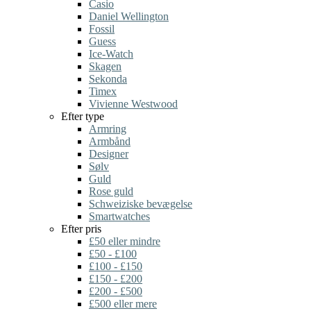
Casio
Daniel Wellington
Fossil
Guess
Ice-Watch
Skagen
Sekonda
Timex
Vivienne Westwood
Efter type
Armring
Armbånd
Designer
Sølv
Guld
Rose guld
Schweiziske bevægelse
Smartwatches
Efter pris
£50 eller mindre
£50 - £100
£100 - £150
£150 - £200
£200 - £500
£500 eller mere