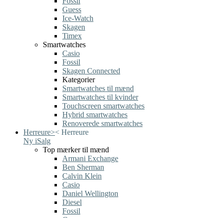
Fossil
Guess
Ice-Watch
Skagen
Timex
Smartwatches
Casio
Fossil
Skagen Connected
Kategorier
Smartwatches til mænd
Smartwatches til kvinder
Touchscreen smartwatches
Hybrid smartwatches
Renoverede smartwatches
Herreure
>
<
Herreure
Ny i
Salg
Top mærker til mænd
Armani Exchange
Ben Sherman
Calvin Klein
Casio
Daniel Wellington
Diesel
Fossil