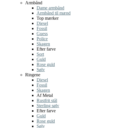
Armbånd
Dame armbånd
Armbånd til mænd
Top mærker
Diesel
Fossil
Guess
Police
Skagen
Efter farve
Sort
Guld
Rose guld
Sølv
Ringene
Diesel
Fossil
Skagen
Af Metal
Rustfrit stål
Sterling sølv
Efter farve
Guld
Rose guld
Sølv