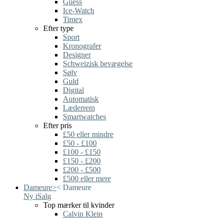
Guess
Ice-Watch
Timex
Efter type
Sport
Kronografer
Designer
Schweizisk bevægelse
Sølv
Guld
Digital
Automatisk
Læderrem
Smartwatches
Efter pris
£50 eller mindre
£50 - £100
£100 - £150
£150 - £200
£200 - £500
£500 eller mere
Dameure
>
<
Dameure
Ny i
Salg
Top mærker til kvinder
Calvin Klein