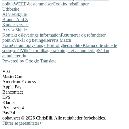
politik
WEEE-bestemmelser
Cookie-indstillinger
Udforske
At vise
Skjule
Brands A til Z
Kunde service
At vise
Skjule
Kontakt os
leverings information
Returnerer og refunderer
politik
Vilkår og betingelser
Pris Match
Form
Garantioplysninger
Fortrolighedspolitik
Klarna ofte stillede
spørgsmål
Vilkår for tilbagetrækningsret / annullering
Sådan
annullerer du
Powered by Google Translate
Visa
MasterCard
American Express
Apple Pay
Bancontact
EPS
Klarna
Przelewy24
PayPal
ophavsret © 2026 ChrisElli. Alle rettigheder forbeholdes.
Filtrer søgeresultater
+
↑