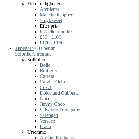
Flere muligheder
Amuletter
Manchetknapper
Smykkesæt
Efter pris
£50 eller mindre
£50 - £100
£100 - £150
Tilbehør
>
<
Tilbehør
Solbriller
Urremme
Solbriller
Bolle
Burberry
Carrera
Calvin Klein
Coach
Dolce and Gabbana
Gucci
Jimmy Choo
Salvatore Ferragamo
Serengeti
Versace
Prada
Urremme
Armani Exchange