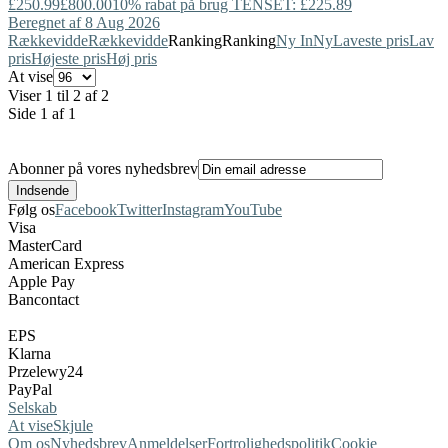
£250.99
£800.00
10% rabat på brug TENSET: £225.89
Beregnet af 8 Aug 2026
Rækkevidde
Rækkevidde
Ranking
Ranking
Ny In
Ny
Laveste pris
Lav
pris
Højeste pris
Høj pris
At vise
Viser 1 til 2 af 2
Side 1 af 1
Abonner på vores nyhedsbrev
Følg os
Facebook
Twitter
Instagram
YouTube
Visa
MasterCard
American Express
Apple Pay
Bancontact
EPS
Klarna
Przelewy24
PayPal
Selskab
At vise
Skjule
Om os
Nyhedsbrev
Anmeldelser
Fortrolighedspolitik
Cookie