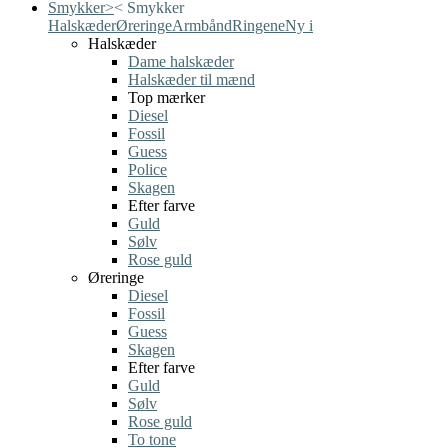
Smykker
>
<
Smykker
Halskæder
Øreringe
Armbånd
Ringene
Ny i
Halskæder
Dame halskæder
Halskæder til mænd
Top mærker
Diesel
Fossil
Guess
Police
Skagen
Efter farve
Guld
Sølv
Rose guld
Øreringe
Diesel
Fossil
Guess
Skagen
Efter farve
Guld
Sølv
Rose guld
To tone