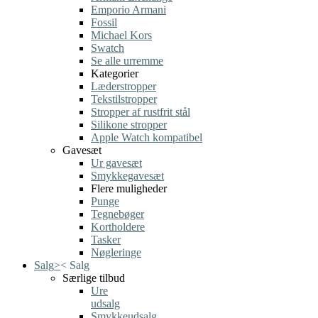
Emporio Armani
Fossil
Michael Kors
Swatch
Se alle urremme
Kategorier
Læderstropper
Tekstilstropper
Stropper af rustfrit stål
Silikone stropper
Apple Watch kompatibel
Gavesæt
Ur gavesæt
Smykkegavesæt
Flere muligheder
Punge
Tegnebøger
Kortholdere
Tasker
Nøgleringe
Salg
>
<
Salg
Særlige tilbud
Ure
udsalg
Smykkeudsalg