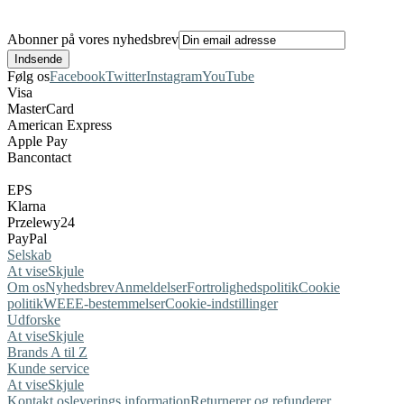
Abonner på vores nyhedsbrev
Følg os
Facebook
Twitter
Instagram
YouTube
Visa
MasterCard
American Express
Apple Pay
Bancontact
EPS
Klarna
Przelewy24
PayPal
Selskab
At vise
Skjule
Om os
Nyhedsbrev
Anmeldelser
Fortrolighedspolitik
Cookie
politik
WEEE-bestemmelser
Cookie-indstillinger
Udforske
At vise
Skjule
Brands A til Z
Kunde service
At vise
Skjule
Kontakt os
leverings information
Returnerer og refunderer