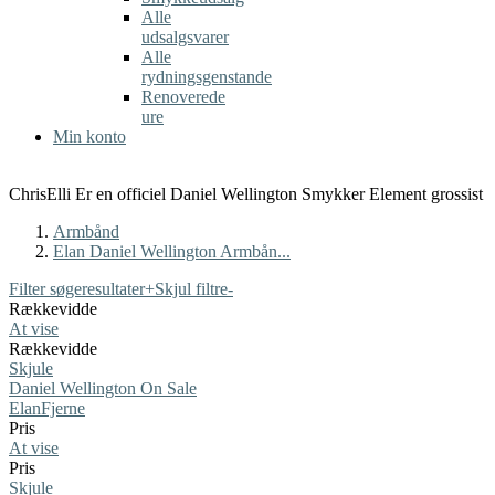
Alle
udsalgsvarer
Alle
rydningsgenstande
Renoverede
ure
Min konto
ChrisElli Er en officiel Daniel Wellington Smykker Element grossist
Armbånd
Elan Daniel Wellington Armbån...
Filter søgeresultater
+
Skjul filtre
-
Rækkevidde
At vise
Rækkevidde
Skjule
Daniel Wellington On Sale
Elan
Fjerne
Pris
At vise
Pris
Skjule