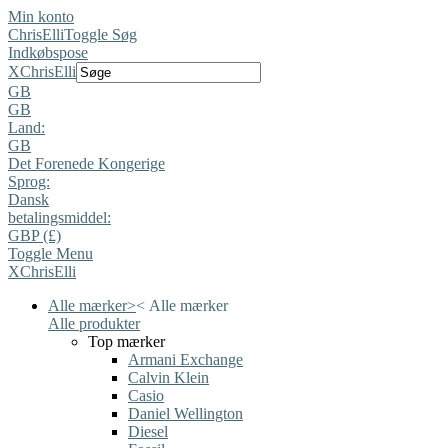
Min konto
ChrisElli
Toggle Søg
Indkøbspose
X
ChrisElli
GB
GB
Land:
GB
Det Forenede Kongerige
Sprog:
Dansk
betalingsmiddel:
GBP (£)
Toggle Menu
X
ChrisElli
Alle mærker
>
<
Alle mærker
Alle produkter
Top mærker
Armani Exchange
Calvin Klein
Casio
Daniel Wellington
Diesel