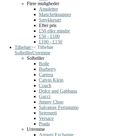
Flere muligheder
Amuletter
Manchetknapper
Smykkesæt
Efter pris
£50 eller mindre
£50 - £100
£100 - £150
Tilbehør
>
<
Tilbehør
Solbriller
Urremme
Solbriller
Bolle
Burberry
Carrera
Calvin Klein
Coach
Dolce and Gabbana
Gucci
Jimmy Choo
Salvatore Ferragamo
Serengeti
Versace
Prada
Urremme
Armani Exchange