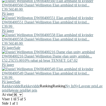
DW00400560
Daniel Wellington
Elan armbånd til kvind...
£39.56
£40.00
På lager
DW00400551
Daniel Wellington
Elan armbånd til kvind...
£39.99
På lager
DW00400558
Daniel Wellington
Elan armbånd til kvind...
£39.56
£40.00
På lager
Sale
DW00400216
Daniel Wellington
Dame elan unity armbån...
£52.25
£55.00
10% rabat på brug TENSET: £47.02
På lager
DW00400549
Daniel Wellington
Elan armbånd til kvind...
£39.99
På lager
Sale
Rækkevidde
Rækkevidde
Ranking
Ranking
Ny In
Ny
Laveste pris
Lav
pris
Højeste pris
Høj pris
At vise
Viser 1 til 5 af 5
Side 1 af 1