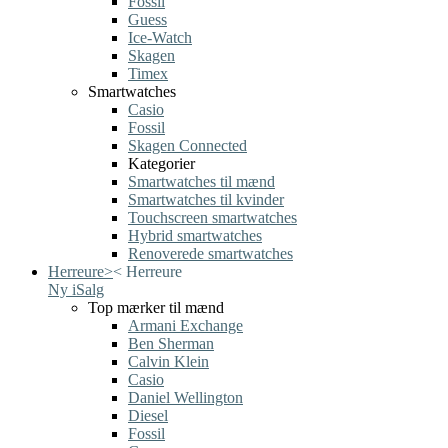
Fossil
Guess
Ice-Watch
Skagen
Timex
Smartwatches
Casio
Fossil
Skagen Connected
Kategorier
Smartwatches til mænd
Smartwatches til kvinder
Touchscreen smartwatches
Hybrid smartwatches
Renoverede smartwatches
Herreure
>
<
Herreure
Ny i
Salg
Top mærker til mænd
Armani Exchange
Ben Sherman
Calvin Klein
Casio
Daniel Wellington
Diesel
Fossil