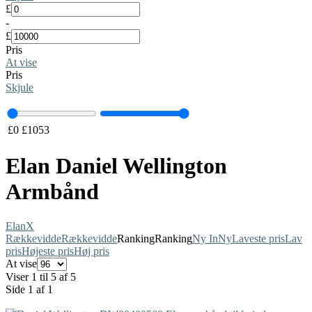
£
-
£
Pris
At vise
Pris
Skjule
£
0
£
1053
Elan Daniel Wellington
Armbånd
Elan
X
Rækkevidde
Rækkevidde
Ranking
Ranking
Ny In
Ny
Laveste pris
Lav
pris
Højeste pris
Høj pris
At vise
Viser 1 til 5 af 5
Side 1 af 1