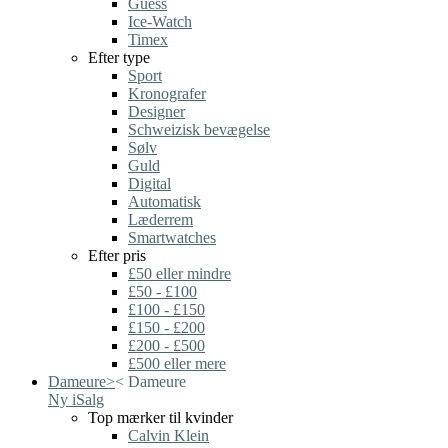
Guess
Ice-Watch
Timex
Efter type
Sport
Kronografer
Designer
Schweizisk bevægelse
Sølv
Guld
Digital
Automatisk
Læderrem
Smartwatches
Efter pris
£50 eller mindre
£50 - £100
£100 - £150
£150 - £200
£200 - £500
£500 eller mere
Dameure
>
<
Dameure
Ny i
Salg
Top mærker til kvinder
Calvin Klein