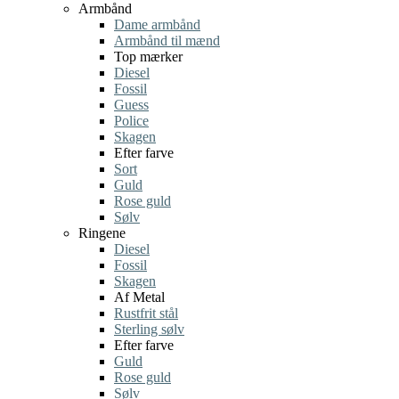
Armbånd
Dame armbånd
Armbånd til mænd
Top mærker
Diesel
Fossil
Guess
Police
Skagen
Efter farve
Sort
Guld
Rose guld
Sølv
Ringene
Diesel
Fossil
Skagen
Af Metal
Rustfrit stål
Sterling sølv
Efter farve
Guld
Rose guld
Sølv