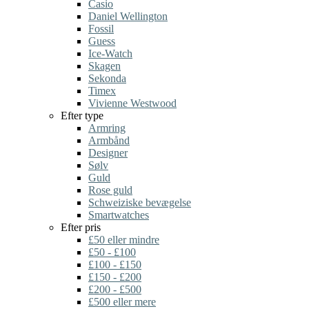
Casio
Daniel Wellington
Fossil
Guess
Ice-Watch
Skagen
Sekonda
Timex
Vivienne Westwood
Efter type
Armring
Armbånd
Designer
Sølv
Guld
Rose guld
Schweiziske bevægelse
Smartwatches
Efter pris
£50 eller mindre
£50 - £100
£100 - £150
£150 - £200
£200 - £500
£500 eller mere