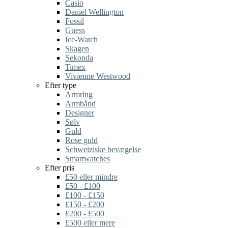
Casio
Daniel Wellington
Fossil
Guess
Ice-Watch
Skagen
Sekonda
Timex
Vivienne Westwood
Efter type
Armring
Armbånd
Designer
Sølv
Guld
Rose guld
Schweiziske bevægelse
Smartwatches
Efter pris
£50 eller mindre
£50 - £100
£100 - £150
£150 - £200
£200 - £500
£500 eller mere