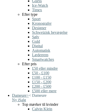
Guess
Ice-Watch
Timex
Efter type
Sport
Kronografer
Designer
Schweizisk bevægelse
Sølv
Guld
Digital
Automatisk
Læderrem
Smartwatches
Efter pris
£50 eller mindre
£50 - £100
£100 - £150
£150 - £200
£200 - £500
£500 eller mere
Dameure
>
<
Dameure
Ny i
Salg
Top mærker til kvinder
Calvin Klein