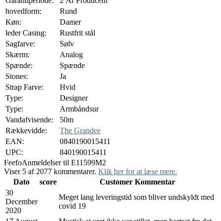
Garantiperiode:
2 År Producent
hovedform:
Rund
Køn:
Damer
leder Casing:
Rustfrit stål
Sagfarve:
Sølv
Skærm:
Analog
Spænde:
Spænde
Stones:
Ja
Strap Farve:
Hvid
Type:
Designer
Type:
Armbåndsur
Vandafvisende:
50m
Rækkevidde:
The Grandee
EAN:
0840190015411
UPC:
840190015411
Feefo
Anmeldelser til E11599M2
Viser 5 af 2077 kommentarer.
Klik her for at læse mere.
Dato
score
Customer Kommentar
30
Meget lang leveringstid som bliver undskyldt med
December
covid 19
2020