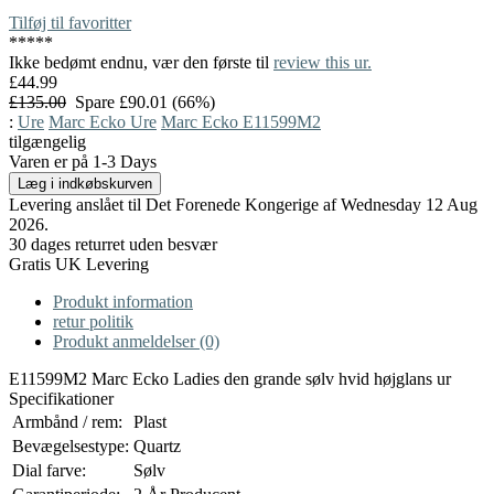
Tilføj til favoritter
*
*
*
*
*
Ikke bedømt endnu, vær den første til
review this ur.
£44.99
£135.00
Spare £90.01 (66%)
:
Ure
Marc Ecko Ure
Marc Ecko E11599M2
tilgængelig
Varen er på 1-3 Days
Levering anslået til Det Forenede Kongerige af Wednesday 12 Aug
2026.
30 dages returret uden besvær
Gratis UK Levering
Produkt information
retur politik
Produkt anmeldelser (0)
E11599M2 Marc Ecko Ladies den grande sølv hvid højglans ur
Specifikationer
Armbånd / rem:
Plast
Bevægelsestype:
Quartz
Dial farve:
Sølv