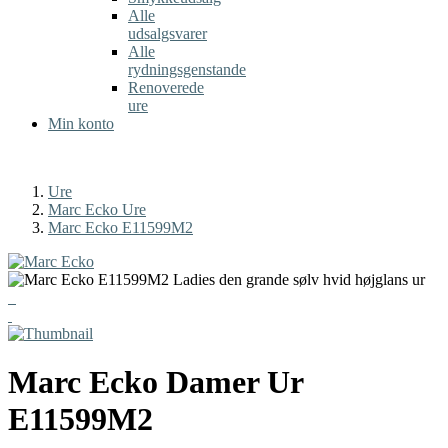
Alle
udsalgsvarer
Alle
rydningsgenstande
Renoverede
ure
Min konto
Ure
Marc Ecko Ure
Marc Ecko E11599M2
Marc Ecko
Damer Ur
E11599M2