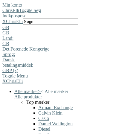
Min konto
ChrisElli
Toggle Søg
Indkøbspose
X
ChrisElli
GB
GB
Land:
GB
Det Forenede Kongerige
Sprog:
Dansk
betalingsmiddel:
GBP (£)
Toggle Menu
X
ChrisElli
Alle mærker
>
<
Alle mærker
Alle produkter
Top mærker
Armani Exchange
Calvin Klein
Casio
Daniel Wellington
Diesel