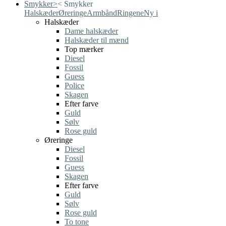
Smykker
>
<
Smykker
Halskæder
Øreringe
Armbånd
Ringene
Ny i
Halskæder
Dame halskæder
Halskæder til mænd
Top mærker
Diesel
Fossil
Guess
Police
Skagen
Efter farve
Guld
Sølv
Rose guld
Øreringe
Diesel
Fossil
Guess
Skagen
Efter farve
Guld
Sølv
Rose guld
To tone