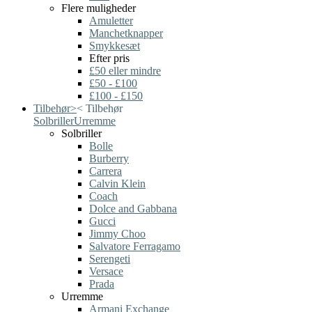
Flere muligheder
Amuletter
Manchetknapper
Smykkesæt
Efter pris
£50 eller mindre
£50 - £100
£100 - £150
Tilbehør
>
<
Tilbehør
Solbriller
Urremme
Solbriller
Bolle
Burberry
Carrera
Calvin Klein
Coach
Dolce and Gabbana
Gucci
Jimmy Choo
Salvatore Ferragamo
Serengeti
Versace
Prada
Urremme
Armani Exchange