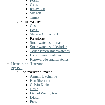
Fossil
Guess
Ice-Watch
Skagen
Timex
Smartwatches
Casio
Fossil
Skagen Connected
Kategorier
Smartwatches til mænd
Smartwatches til kvinder
Touchscreen smartwatches
Hybrid smartwatches
Renoverede smartwatches
Herreure
>
<
Herreure
Ny i
Salg
Top mærker til mænd
Armani Exchange
Ben Sherman
Calvin Klein
Casio
Daniel Wellington
Diesel
Fossil