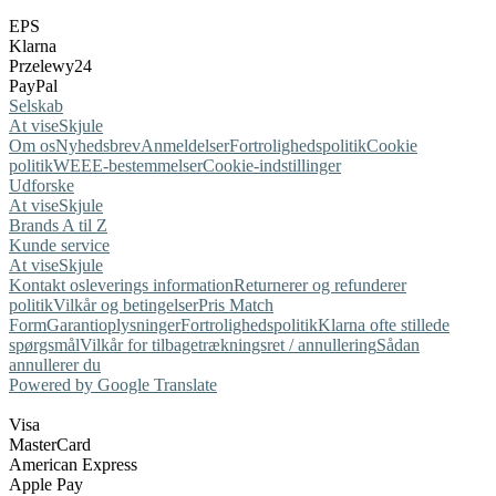
EPS
Klarna
Przelewy24
PayPal
Selskab
At vise
Skjule
Om os
Nyhedsbrev
Anmeldelser
Fortrolighedspolitik
Cookie
politik
WEEE-bestemmelser
Cookie-indstillinger
Udforske
At vise
Skjule
Brands A til Z
Kunde service
At vise
Skjule
Kontakt os
leverings information
Returnerer og refunderer
politik
Vilkår og betingelser
Pris Match
Form
Garantioplysninger
Fortrolighedspolitik
Klarna ofte stillede
spørgsmål
Vilkår for tilbagetrækningsret / annullering
Sådan
annullerer du
Powered by Google Translate
Visa
MasterCard
American Express
Apple Pay