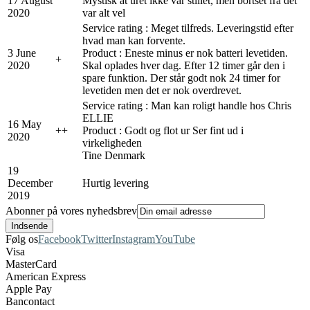
17 August
Mystisk at uret ikke var stillet, men bortset fra det
2020
var alt vel
Service rating : Meget tilfreds. Leveringstid efter
hvad man kan forvente.
3 June
Product : Eneste minus er nok batteri levetiden.
+
2020
Skal oplades hver dag. Efter 12 timer går den i
spare funktion. Der står godt nok 24 timer for
levetiden men det er nok overdrevet.
Service rating : Man kan roligt handle hos Chris
ELLIE
16 May
+
+
Product : Godt og flot ur Ser fint ud i
2020
virkeligheden
Tine Denmark
19
December
Hurtig levering
2019
Abonner på vores nyhedsbrev
Følg os
Facebook
Twitter
Instagram
YouTube
Visa
MasterCard
American Express
Apple Pay
Bancontact