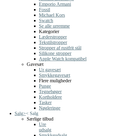
Emporio Armani
Fossil
Michael Kors
Swatch
Se alle urremme
Kategorier
Læderstropper
Tekstilstropper
Stropper af rustfrit stål
Silikone stropper
Apple Watch kompatibel
Gavesæt
Ur gavesæt
Smykkegavesæt
Flere muligheder
Punge
Tegnebøger
Kortholdere
Tasker
Nøgleringe
Salg
>
<
Salg
Særlige tilbud
Ure
udsalg
Smykkeudsalg