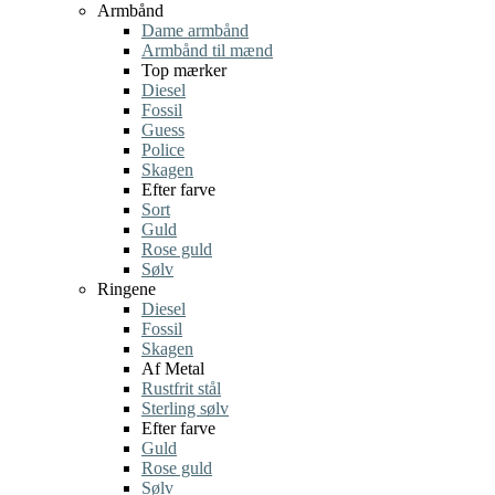
Armbånd
Dame armbånd
Armbånd til mænd
Top mærker
Diesel
Fossil
Guess
Police
Skagen
Efter farve
Sort
Guld
Rose guld
Sølv
Ringene
Diesel
Fossil
Skagen
Af Metal
Rustfrit stål
Sterling sølv
Efter farve
Guld
Rose guld
Sølv