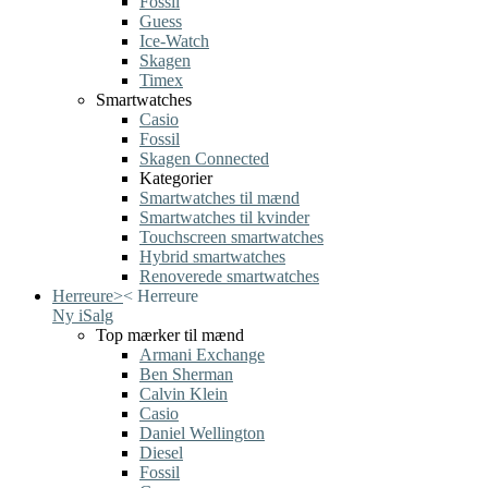
Fossil
Guess
Ice-Watch
Skagen
Timex
Smartwatches
Casio
Fossil
Skagen Connected
Kategorier
Smartwatches til mænd
Smartwatches til kvinder
Touchscreen smartwatches
Hybrid smartwatches
Renoverede smartwatches
Herreure
>
<
Herreure
Ny i
Salg
Top mærker til mænd
Armani Exchange
Ben Sherman
Calvin Klein
Casio
Daniel Wellington
Diesel
Fossil