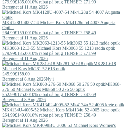
£79.99
£185.00
10% rabat på brug TENSET: £71.99
Beregnet af 11 Aug 2026
MK4128U-4007-54
Michael Kors
Mk4128u 54 4007 Augusta
Opti...
£64.99
£159.00
10% rabat på brug TENSET: £58.49
Beregnet af 11 Aug 2026
MK3063-1213-55
Michael Kors
Mk3063 55 1213 radda optik
£79.99
£185.00
10% rabat på brug TENSET: £71.99
Beregnet af 11 Aug 2026
MK281-618
Michael Kors
Mk281 52 618 optik
£45.99
£158.00
Beregnet af 8 Aug 2026
Ny i
MK868-
276-50
Michael Kors
Mk868 50 276 50 optik
£52.99
£175.00
10% rabat på brug TENSET: £47.69
Beregnet af 8 Aug 2026
MK4134U-4005-52
Michael Kors
Mk4134u 52 4005 krete optik
£64.99
£149.00
10% rabat på brug TENSET: £58.49
Beregnet af 11 Aug 2026