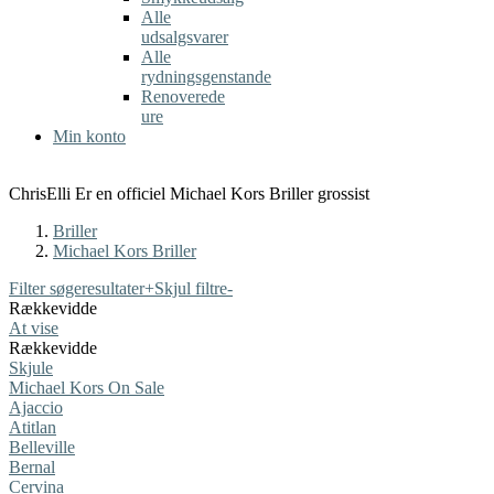
Alle
udsalgsvarer
Alle
rydningsgenstande
Renoverede
ure
Min konto
ChrisElli Er en officiel Michael Kors Briller grossist
Briller
Michael Kors Briller
Filter søgeresultater
+
Skjul filtre
-
Rækkevidde
At vise
Rækkevidde
Skjule
Michael Kors On Sale
Ajaccio
Atitlan
Belleville
Bernal
Cervina