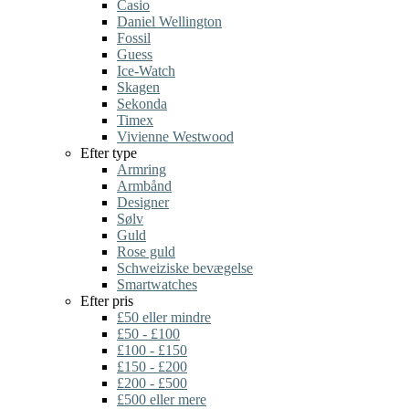
Casio
Daniel Wellington
Fossil
Guess
Ice-Watch
Skagen
Sekonda
Timex
Vivienne Westwood
Efter type
Armring
Armbånd
Designer
Sølv
Guld
Rose guld
Schweiziske bevægelse
Smartwatches
Efter pris
£50 eller mindre
£50 - £100
£100 - £150
£150 - £200
£200 - £500
£500 eller mere