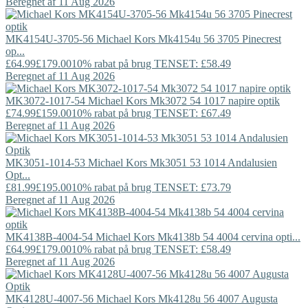
Beregnet af 11 Aug 2026
MK4154U-3705-56
Michael Kors
Mk4154u 56 3705 Pinecrest
op...
£64.99
£179.00
10% rabat på brug TENSET: £58.49
Beregnet af 11 Aug 2026
MK3072-1017-54
Michael Kors
Mk3072 54 1017 napire optik
£74.99
£159.00
10% rabat på brug TENSET: £67.49
Beregnet af 11 Aug 2026
MK3051-1014-53
Michael Kors
Mk3051 53 1014 Andalusien
Opt...
£81.99
£195.00
10% rabat på brug TENSET: £73.79
Beregnet af 11 Aug 2026
MK4138B-4004-54
Michael Kors
Mk4138b 54 4004 cervina opti...
£64.99
£179.00
10% rabat på brug TENSET: £58.49
Beregnet af 11 Aug 2026
MK4128U-4007-56
Michael Kors
Mk4128u 56 4007 Augusta