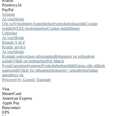
Klarna
Przelewy24
PayPal
Selskab
At vise
Skjule
Om os
Nyhedsbrev
Anmeldelser
Fortrolighedspolitik
Cookie
politik
WEEE-bestemmelser
Cookie-indstillinger
Udforske
At vise
Skjule
Brands A til Z
Kunde service
At vise
Skjule
Kontakt os
leverings information
Returnerer og refunderer
politik
Vilkår og betingelser
Pris Match
Form
Garantioplysninger
Fortrolighedspolitik
Klarna ofte stillede
spørgsmål
Vilkår for tilbagetrækningsret / annullering
Sådan
annullerer du
Powered by Google Translate
Visa
MasterCard
American Express
Apple Pay
Bancontact
EPS