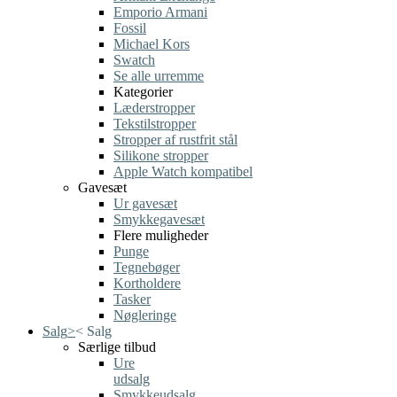
Emporio Armani
Fossil
Michael Kors
Swatch
Se alle urremme
Kategorier
Læderstropper
Tekstilstropper
Stropper af rustfrit stål
Silikone stropper
Apple Watch kompatibel
Gavesæt
Ur gavesæt
Smykkegavesæt
Flere muligheder
Punge
Tegnebøger
Kortholdere
Tasker
Nøgleringe
Salg
>
<
Salg
Særlige tilbud
Ure
udsalg
Smykkeudsalg