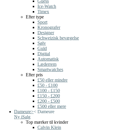
Guess
Ice-Watch
Timex
Efter type
Sport
Kronografer
Designer
Schweizisk bevægelse
Sølv
Guld
Digital
Automatisk
Læderrem
Smartwatches
Efter pris
£50 eller mindre
£50 - £100
£100 - £150
£150 - £200
£200 - £500
£500 eller mere
Dameure
>
<
Dameure
Ny i
Salg
Top mærker til kvinder
Calvin Klein