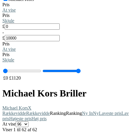
Pris
At vise
Pris
Skjule
£
-
£
Pris
At vise
Pris
Skjule
£
0
£
1120
Michael Kors Briller
Michael Kors
X
Rækkevidde
Rækkevidde
Ranking
Ranking
Ny In
Ny
Laveste pris
Lav
pris
Højeste pris
Høj pris
At vise
Viser 1 til 62 af 62