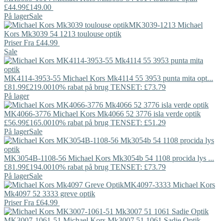
£44.99
£149.00
På lager
Sale
MK3039-1213
Michael
Kors
Mk3039 54 1213 toulouse optik
Priser Fra
£44.99
Sale
MK4114-3953-55
Michael Kors
Mk4114 55 3953 punta mita opt...
£81.99
£219.00
10% rabat på brug TENSET: £73.79
På lager
MK4066-3776
Michael Kors
Mk4066 52 3776 isla verde optik
£56.99
£165.00
10% rabat på brug TENSET: £51.29
På lager
Sale
MK3054B-1108-56
Michael Kors
Mk3054b 54 1108 procida lys ...
£81.99
£194.00
10% rabat på brug TENSET: £73.79
På lager
Sale
MK4097-3333
Michael Kors
Mk4097 52 3333 greve optik
Priser Fra
£64.99
MK3007-1061-51
Michael Kors
Mk3007 51 1061 Sadie Optik