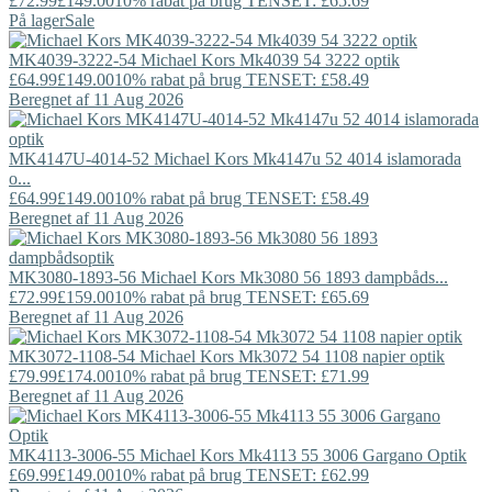
£72.99
£149.00
10% rabat på brug TENSET: £65.69
På lager
Sale
MK4039-3222-54
Michael Kors
Mk4039 54 3222 optik
£64.99
£149.00
10% rabat på brug TENSET: £58.49
Beregnet af 11 Aug 2026
MK4147U-4014-52
Michael Kors
Mk4147u 52 4014 islamorada
o...
£64.99
£149.00
10% rabat på brug TENSET: £58.49
Beregnet af 11 Aug 2026
MK3080-1893-56
Michael Kors
Mk3080 56 1893 dampbåds...
£72.99
£159.00
10% rabat på brug TENSET: £65.69
Beregnet af 11 Aug 2026
MK3072-1108-54
Michael Kors
Mk3072 54 1108 napier optik
£79.99
£174.00
10% rabat på brug TENSET: £71.99
Beregnet af 11 Aug 2026
MK4113-3006-55
Michael Kors
Mk4113 55 3006 Gargano Optik
£69.99
£149.00
10% rabat på brug TENSET: £62.99