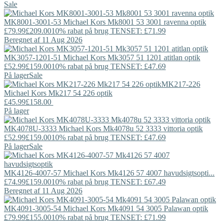
Sale
MK8001-3001-53
Michael Kors
Mk8001 53 3001 ravenna optik
£79.99
£209.00
10% rabat på brug TENSET: £71.99
Beregnet af 11 Aug 2026
MK3057-1201-51
Michael Kors
Mk3057 51 1201 atitlan optik
£52.99
£159.00
10% rabat på brug TENSET: £47.69
På lager
Sale
MK217-226
Michael Kors
Mk217 54 226 optik
£45.99
£158.00
På lager
MK4078U-3333
Michael Kors
Mk4078u 52 3333 vittoria optik
£52.99
£159.00
10% rabat på brug TENSET: £47.69
På lager
Sale
MK4126-4007-57
Michael Kors
Mk4126 57 4007 havudsigtsopti...
£74.99
£159.00
10% rabat på brug TENSET: £67.49
Beregnet af 11 Aug 2026
MK4091-3005-54
Michael Kors
Mk4091 54 3005 Palawan optik
£79.99
£155.00
10% rabat på brug TENSET: £71.99