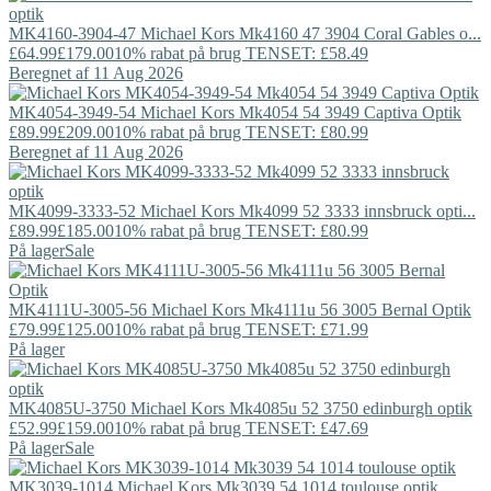
MK4160-3904-47
Michael Kors
Mk4160 47 3904 Coral Gables o...
£64.99
£179.00
10% rabat på brug TENSET: £58.49
Beregnet af 11 Aug 2026
MK4054-3949-54
Michael Kors
Mk4054 54 3949 Captiva Optik
£89.99
£209.00
10% rabat på brug TENSET: £80.99
Beregnet af 11 Aug 2026
MK4099-3333-52
Michael Kors
Mk4099 52 3333 innsbruck opti...
£89.99
£185.00
10% rabat på brug TENSET: £80.99
På lager
Sale
MK4111U-3005-56
Michael Kors
Mk4111u 56 3005 Bernal Optik
£79.99
£125.00
10% rabat på brug TENSET: £71.99
På lager
MK4085U-3750
Michael Kors
Mk4085u 52 3750 edinburgh optik
£52.99
£159.00
10% rabat på brug TENSET: £47.69
På lager
Sale
MK3039-1014
Michael Kors
Mk3039 54 1014 toulouse optik