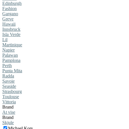
Edinburgh
Fashion
Gargano
Greve
Hawaii
Innsbruck
Isla Verde
Lil
Martinique
Napier
Palawan
Pamplona
Perth
Punta Mita
Radda
Savoie
Seaside
Strasbourg
Toulouse
Vittoria
Brand
At vise
Brand
Skjule
Michael Kors