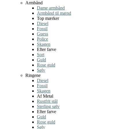
Armbånd
Dame armbånd
Armbånd til mænd
Top mærker
Diesel
Fossil
Guess
Police
Skagen
Efter farve
Sort
Guld
Rose guld
Sølv
Ringene
Diesel
Fossil
Skagen
Af Metal
Rustfrit stål
Sterling sølv
Efter farve
Guld
Rose guld
Sølv