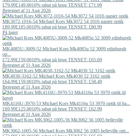
£79.99
£149.00
10% rabat på brug TENSET: £71.99
Beregnet af 11 Aug 2026
MK3072-1016-54
Michael Kors
Mk3072 54 1016 napier optik
£89.99
£185.00
10% rabat på brug TENSET: £80.99
På lager
MK4085U-3009-52
Michael Kors
Mk4085u 52 3009 edinburgh
op...
£72.99
£159.00
10% rabat på brug TENSET: £65.69
Beregnet af 11 Aug 2026
MK4030-3162-52
Michael Kors
Mk4030 52 3162 optik
£64.99
£159.00
10% rabat på brug TENSET: £58.49
Beregnet af 11 Aug 2026
MK4116U-3970-53
Michael Kors
Mk4116u 53 3970 optik til ha...
£69.99
£125.00
10% rabat på brug TENSET: £62.99
Beregnet af 11 Aug 2026
MK3062-1005-56
Michael Kors
Mk3062 56 1005 belleville opt...