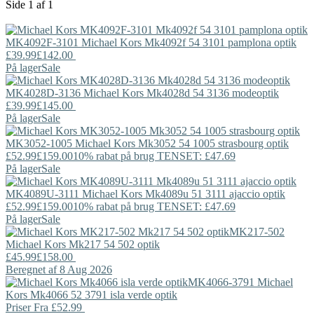
Side 1 af 1
MK4092F-3101
Michael Kors
Mk4092f 54 3101 pamplona optik
£39.99
£142.00
På lager
Sale
MK4028D-3136
Michael Kors
Mk4028d 54 3136 modeoptik
£39.99
£145.00
På lager
Sale
MK3052-1005
Michael Kors
Mk3052 54 1005 strasbourg optik
£52.99
£159.00
10% rabat på brug TENSET: £47.69
På lager
Sale
MK4089U-3111
Michael Kors
Mk4089u 51 3111 ajaccio optik
£52.99
£159.00
10% rabat på brug TENSET: £47.69
På lager
Sale
MK217-502
Michael Kors
Mk217 54 502 optik
£45.99
£158.00
Beregnet af 8 Aug 2026
MK4066-3791
Michael
Kors
Mk4066 52 3791 isla verde optik
Priser Fra
£52.99