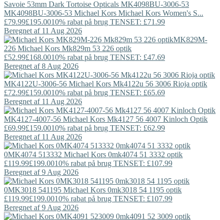
MK4098BU-3006-53
Michael Kors
Michael Kors Women's S...
£79.99
£195.00
10% rabat på brug TENSET: £71.99
Beregnet af 11 Aug 2026
MK829M-
226
Michael Kors
Mk829m 53 226 optik
£52.99
£168.00
10% rabat på brug TENSET: £47.69
Beregnet af 8 Aug 2026
MK4122U-3006-56
Michael Kors
Mk4122u 56 3006 Rioja optik
£72.99
£159.00
10% rabat på brug TENSET: £65.69
Beregnet af 11 Aug 2026
MK4127-4007-56
Michael Kors
Mk4127 56 4007 Kinloch Optik
£69.99
£159.00
10% rabat på brug TENSET: £62.99
Beregnet af 11 Aug 2026
0MK4074 513332
Michael Kors
0mk4074 51 3332 optik
£119.99
£199.00
10% rabat på brug TENSET: £107.99
Beregnet af 9 Aug 2026
0MK3018 541195
Michael Kors
0mk3018 54 1195 optik
£119.99
£199.00
10% rabat på brug TENSET: £107.99
Beregnet af 9 Aug 2026