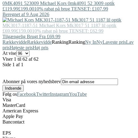
0MK4091 523009
Michael Kors
0mk4091 52 3009 optik
£119.99
£199.00
10% rabat på brug TENSET: £107.99
Beregnet af 9 Aug 2026
MK3017-1187-51
Michael Kors
Mk3017 51 1187 lil optik
£69.99
£159.00
10% rabat på brug TENSET: £62.99
Tilgængelig Brugt Fra £69.99
Rækkevidde
Rækkevidde
Ranking
Ranking
Ny In
Ny
Laveste pris
Lav
pris
Højeste pris
Høj pris
At vise
Viser 1 til 62 af 62
Side 1 af 1
Abonner på vores nyhedsbrev
Følg os
Facebook
Twitter
Instagram
YouTube
Visa
MasterCard
American Express
Apple Pay
Bancontact
EPS