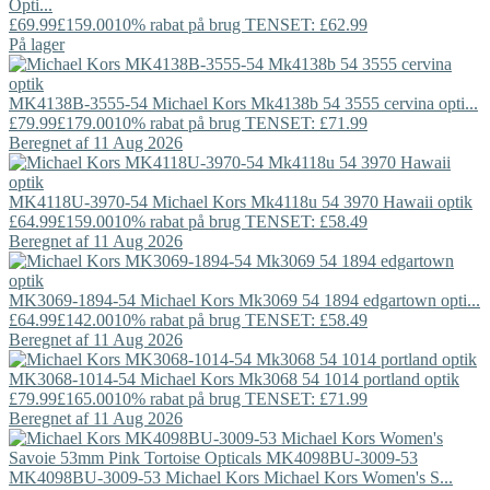
Opti...
£69.99
£159.00
10% rabat på brug TENSET: £62.99
På lager
MK4138B-3555-54
Michael Kors
Mk4138b 54 3555 cervina opti...
£79.99
£179.00
10% rabat på brug TENSET: £71.99
Beregnet af 11 Aug 2026
MK4118U-3970-54
Michael Kors
Mk4118u 54 3970 Hawaii optik
£64.99
£159.00
10% rabat på brug TENSET: £58.49
Beregnet af 11 Aug 2026
MK3069-1894-54
Michael Kors
Mk3069 54 1894 edgartown opti...
£64.99
£142.00
10% rabat på brug TENSET: £58.49
Beregnet af 11 Aug 2026
MK3068-1014-54
Michael Kors
Mk3068 54 1014 portland optik
£79.99
£165.00
10% rabat på brug TENSET: £71.99
Beregnet af 11 Aug 2026
MK4098BU-3009-53
Michael Kors
Michael Kors Women's S...