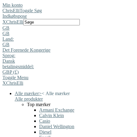
Min konto
ChrisElli
Toggle Søg
Indkøbspose
X
ChrisElli
GB
GB
Land:
GB
Det Forenede Kongerige
Sprog:
Dansk
betalingsmiddel:
GBP (£)
Toggle Menu
X
ChrisElli
Alle mærker
>
<
Alle mærker
Alle produkter
Top mærker
Armani Exchange
Calvin Klein
Casio
Daniel Wellington
Diesel