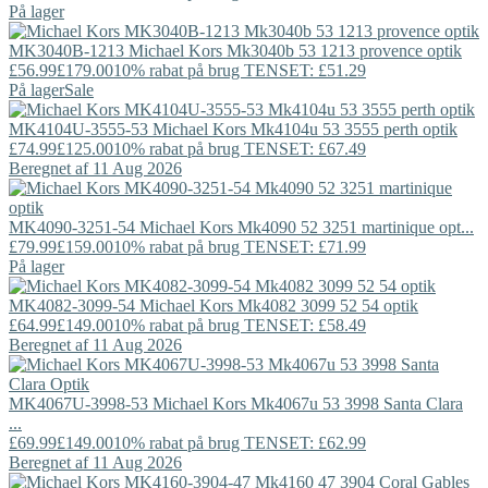
På lager
MK3040B-1213
Michael Kors
Mk3040b 53 1213 provence optik
£56.99
£179.00
10% rabat på brug TENSET: £51.29
På lager
Sale
MK4104U-3555-53
Michael Kors
Mk4104u 53 3555 perth optik
£74.99
£125.00
10% rabat på brug TENSET: £67.49
Beregnet af 11 Aug 2026
MK4090-3251-54
Michael Kors
Mk4090 52 3251 martinique opt...
£79.99
£159.00
10% rabat på brug TENSET: £71.99
På lager
MK4082-3099-54
Michael Kors
Mk4082 3099 52 54 optik
£64.99
£149.00
10% rabat på brug TENSET: £58.49
Beregnet af 11 Aug 2026
MK4067U-3998-53
Michael Kors
Mk4067u 53 3998 Santa Clara
...
£69.99
£149.00
10% rabat på brug TENSET: £62.99
Beregnet af 11 Aug 2026