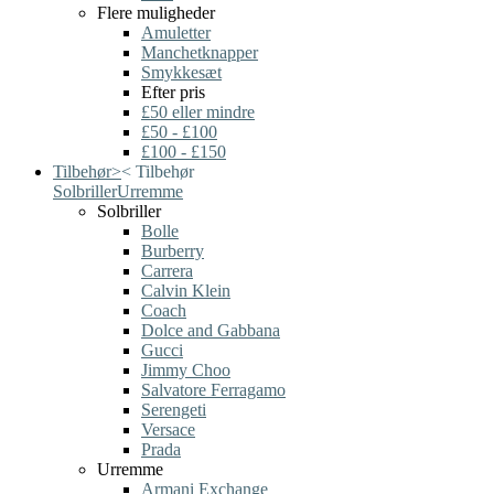
Flere muligheder
Amuletter
Manchetknapper
Smykkesæt
Efter pris
£50 eller mindre
£50 - £100
£100 - £150
Tilbehør
>
<
Tilbehør
Solbriller
Urremme
Solbriller
Bolle
Burberry
Carrera
Calvin Klein
Coach
Dolce and Gabbana
Gucci
Jimmy Choo
Salvatore Ferragamo
Serengeti
Versace
Prada
Urremme
Armani Exchange