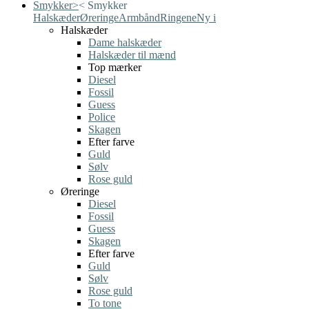
Smykker
>
<
Smykker
Halskæder
Øreringe
Armbånd
Ringene
Ny i
Halskæder
Dame halskæder
Halskæder til mænd
Top mærker
Diesel
Fossil
Guess
Police
Skagen
Efter farve
Guld
Sølv
Rose guld
Øreringe
Diesel
Fossil
Guess
Skagen
Efter farve
Guld
Sølv
Rose guld
To tone