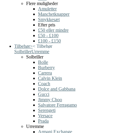
Flere muligheder
Amuletter
Manchetknapper
Smykkesæt
Efter pris
£50 eller mindre
£50 - £100
£100 - £150
Tilbehør
>
<
Tilbehør
Solbriller
Urremme
Solbriller
Bolle
Burberry
Carrera
Calvin Klein
Coach
Dolce and Gabbana
Gucci
Jimmy Choo
Salvatore Ferragamo
Serengeti
Versace
Prada
Urremme
Armani Exchange