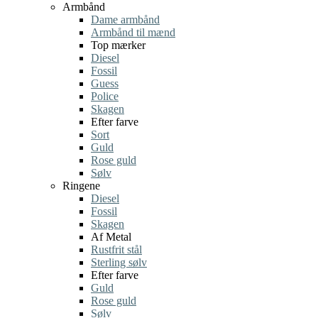
Armbånd
Dame armbånd
Armbånd til mænd
Top mærker
Diesel
Fossil
Guess
Police
Skagen
Efter farve
Sort
Guld
Rose guld
Sølv
Ringene
Diesel
Fossil
Skagen
Af Metal
Rustfrit stål
Sterling sølv
Efter farve
Guld
Rose guld
Sølv