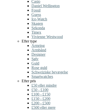
Casio
Daniel Wellington
Fossil
Guess
Ice-Watch
Skagen
Sekonda
Timex
Vivienne Westwood
Efter type
Armring
Armbånd
Designer
Sølv
Guld
Rose guld
Schweiziske bevægelse
Smartwatches
Efter pris
£50 eller mindre
£50 - £100
£100 - £150
£150 - £200
£200 - £500
£500 eller mere