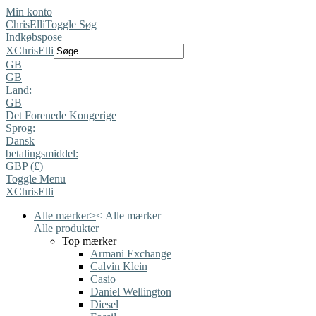
Min konto
ChrisElli
Toggle Søg
Indkøbspose
X
ChrisElli
GB
GB
Land:
GB
Det Forenede Kongerige
Sprog:
Dansk
betalingsmiddel:
GBP (£)
Toggle Menu
X
ChrisElli
Alle mærker
>
<
Alle mærker
Alle produkter
Top mærker
Armani Exchange
Calvin Klein
Casio
Daniel Wellington
Diesel