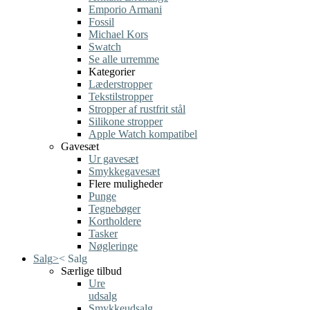
Emporio Armani
Fossil
Michael Kors
Swatch
Se alle urremme
Kategorier
Læderstropper
Tekstilstropper
Stropper af rustfrit stål
Silikone stropper
Apple Watch kompatibel
Gavesæt
Ur gavesæt
Smykkegavesæt
Flere muligheder
Punge
Tegnebøger
Kortholdere
Tasker
Nøgleringe
Salg
>
<
Salg
Særlige tilbud
Ure
udsalg
Smykkeudsalg