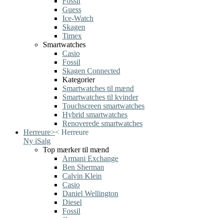
Fossil
Guess
Ice-Watch
Skagen
Timex
Smartwatches
Casio
Fossil
Skagen Connected
Kategorier
Smartwatches til mænd
Smartwatches til kvinder
Touchscreen smartwatches
Hybrid smartwatches
Renoverede smartwatches
Herreure
>
<
Herreure
Ny i
Salg
Top mærker til mænd
Armani Exchange
Ben Sherman
Calvin Klein
Casio
Daniel Wellington
Diesel
Fossil