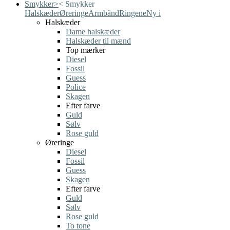
Smykker
>
<
Smykker
Halskæder
Øreringe
Armbånd
Ringene
Ny i
Halskæder
Dame halskæder
Halskæder til mænd
Top mærker
Diesel
Fossil
Guess
Police
Skagen
Efter farve
Guld
Sølv
Rose guld
Øreringe
Diesel
Fossil
Guess
Skagen
Efter farve
Guld
Sølv
Rose guld
To tone