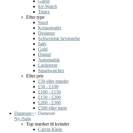
Guess
Ice-Watch
Timex
Efter type
Sport
Kronografer
Designer
Schweizisk bevægelse
Sølv
Guld
Digital
Automatisk
Læderrem
Smartwatches
Efter pris
£50 eller mindre
£50 - £100
£100 - £150
£150 - £200
£200 - £500
£500 eller mere
Dameure
>
<
Dameure
Ny i
Salg
Top mærker til kvinder
Calvin Klein